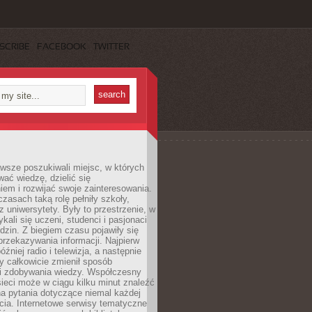
SCRIBE
FACEBOOK
TWITTER
wsze poszukiwali miejsc, w których
ać wiedzę, dzielić się
em i rozwijać swoje zainteresowania.
asach taką rolę pełniły szkoły,
az uniwersytety. Były to przestrzenie, w
ykali się uczeni, studenci i pasjonaci
dzin. Z biegiem czasu pojawiły się
rzekazywania informacji. Najpierw
óźniej radio i telewizja, a następnie
óry całkowicie zmienił sposób
 i zdobywania wiedzy. Współczesny
ieci może w ciągu kilku minut znaleźć
a pytania dotyczące niemal każdej
cia. Internetowe serwisy tematyczne