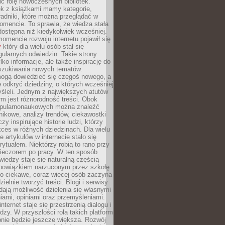
ić rolę nowoczesnych bibliotek.
ek z książkami mamy kategorie,
oradniki, które można przeglądać w
mencie. To sprawia, że wiedza stała
 dostępna niż kiedykolwiek wcześniej.
mencie rozwoju internetu pojawił się
y
który dla wielu osób stał się
ularnych odwiedzin. Takie strony
ylko informacje, ale także inspirację do
szukiwania nowych tematów.
mogą dowiedzieć się czegoś nowego, a
 odkryć dziedziny, o których wcześniej
śleli. Jednym z największych atutów
orm jest różnorodność treści. Obok
opularnonaukowych można znaleźć
nikowe, analizy trendów, ciekawostki
zy inspirujące historie ludzi, którzy
kces w różnych dziedzinach. Dla wielu
e artykułów w internecie stało się
ytuałem. Niektórzy robią to rano przy
wieczorem po pracy. W ten sposób
iedzy staje się naturalną częścią
 obowiązkiem narzuconym przez szkołę
Co ciekawe, coraz więcej osób zaczyna
ielnie tworzyć treści. Blogi i serwisy
ają możliwość dzielenia się własnymi
ami, opiniami oraz przemyśleniami.
nternet staje się przestrzenią dialogu i
zy. W przyszłości rola takich platform
nie będzie jeszcze większa. Rozwój