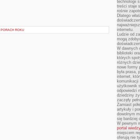
technologii 
treści staje
rośnie zapot
Dlatego właś
doświadczeni
najważniejs
internetu.
 PORACH ROKU
Ludzie od za
mogą zdobyw
doświadczeni
W dawnych cz
biblioteki or
których spot
różnych dzie
nowe formy p
była prasa, p
internet, kt
komunikacji
użytkownik s
odpowiedzi n
dziedziny ży
zaczęły pełn
Zamiast pół
artykuły i p
dowolnym mo
się bardziej
W pewnym mo
portal wiedz
miejscem reg
oferują nie t