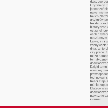
dalszego po
Czytelnicy 
jednocześnie
nawet nie my
takich platf
artykułów p
teksty porad
historyczne c
osiągnęli su
osób czytani
codziennym r
kawie, inni 
zdobywanie w
dnia, a nie
czy pracę. 
także samodz
tematyczne d
doświadczeni
Dzięki temu i
wymiany wied
prawdopodob
technologii 
treści staje
rośnie zapot
Dlatego właś
doświadczeni
najważniejs
internetu.