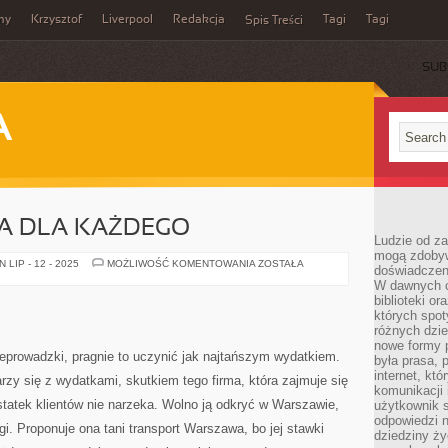
my
Krzysztof
Liverpool
Redakcja
Tagi
Tagi
Spis Treści
SUB
A
A DLA KAŻDEGO
Ludzie od za
mogą zdobyw
PRZEPROWADZKA
LIP - 12 - 2025
MOŻLIWOŚĆ KOMENTOWANIA
ZOSTAŁA
doświadczeni
DLA
W dawnych cz
KAŻDEGO
biblioteki or
których spot
różnych dzie
nowe formy p
eprowadzki, pragnie to uczynić jak najtańszym wydatkiem.
była prasa, p
internet, kt
rzy się z wydatkami, skutkiem tego firma, która zajmuje się
komunikacji
tatek klientów nie narzeka. Wolno ją odkryć w Warszawie,
użytkownik s
odpowiedzi n
i. Proponuje ona tani transport Warszawa, bo jej stawki
dziedziny ży