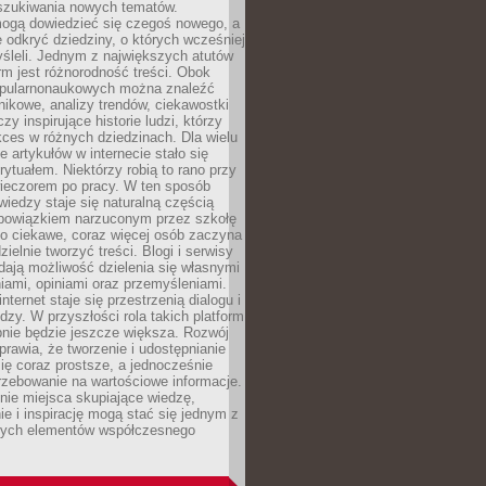
szukiwania nowych tematów.
mogą dowiedzieć się czegoś nowego, a
 odkryć dziedziny, o których wcześniej
śleli. Jednym z największych atutów
orm jest różnorodność treści. Obok
opularnonaukowych można znaleźć
nikowe, analizy trendów, ciekawostki
zy inspirujące historie ludzi, którzy
kces w różnych dziedzinach. Dla wielu
e artykułów w internecie stało się
ytuałem. Niektórzy robią to rano przy
wieczorem po pracy. W ten sposób
iedzy staje się naturalną częścią
 obowiązkiem narzuconym przez szkołę
Co ciekawe, coraz więcej osób zaczyna
ielnie tworzyć treści. Blogi i serwisy
ają możliwość dzielenia się własnymi
ami, opiniami oraz przemyśleniami.
nternet staje się przestrzenią dialogu i
zy. W przyszłości rola takich platform
nie będzie jeszcze większa. Rozwój
sprawia, że tworzenie i udostępnianie
 się coraz prostsze, a jednocześnie
rzebowanie na wartościowe informacje.
nie miejsca skupiające wiedzę,
e i inspirację mogą stać się jednym z
zych elementów współczesnego