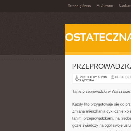
Archiwum
Czeka
Strona główna
OSTATECZN
PRZEPROWADZK
POSTED BY ADMIN
POSTED ON 
WYŁĄCZONA
Tanie przeprowadzki w Warszawie
Każdy kto przygotowuje się do prz
Zmiana mieszkania cyklicznie koja
tanimi przeprowadzkami, na niedos
gdzie świadczy na ogół swoje usług