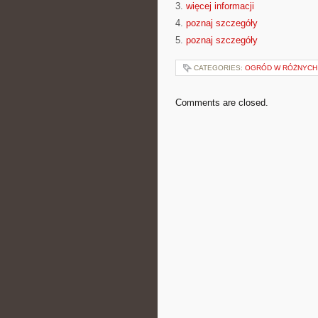
3.
więcej informacji
4.
poznaj szczegóły
5.
poznaj szczegóły
CATEGORIES:
OGRÓD W RÓŻNYCH
Comments are closed.