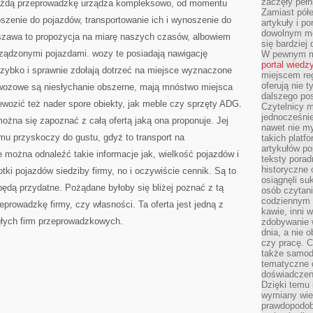
zaczęły pełn
Każdą przeprowadzkę urządza kompleksowo, od momentu
Zamiast pół
szenie do pojazdów, transportowanie ich i wynoszenie do
artykuły i p
dowolnym mo
szawa to propozycja na miarę naszych czasów, albowiem
się bardziej
ządzonymi pojazdami. wozy te posiadają nawigację
W pewnym mo
portal wiedz
 szybko i sprawnie zdołają dotrzeć na miejsce wyznaczone
miejscem reg
oferują nie t
ewozowe są niesłychanie obszerne, mają mnóstwo miejsca
dalszego po
wozić też nader spore obiekty, jak meble czy sprzęty ADG.
Czytelnicy 
jednocześnie
 można się zapoznać z całą ofertą jaką ona proponuje. Jej
nawet nie my
u przyskoczy do gustu, gdyż to transport na
takich platf
artykułów p
 można odnaleźć takie informacje jak, wielkość pojazdów i
teksty porad
historyczne c
otki pojazdów siedziby firmy, no i oczywiście cennik. Są to
osiągnęli su
ędą przydatne. Pożądane byłoby się bliżej poznać z tą
osób czytani
codziennym r
eprowadzkę firmy, czy własności. Ta oferta jest jedną z
kawie, inni 
głych firm przeprowadzkowych.
zdobywanie w
dnia, a nie
czy pracę. 
także samodz
tematyczne d
doświadczeni
Dzięki temu i
wymiany wied
prawdopodob