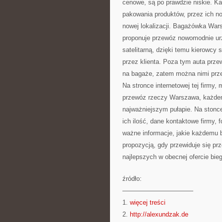
cenowe, są po prawdzie niskie. 
pakowania produktów, przez ich no
nowej lokalizacji. Bagażówka War
proponuje przewóz nowomodnie ur
satelitarną, dzięki temu kierowcy
przez klienta. Poza tym auta prz
na bagaże, zatem można nimi prze
Na stronce internetowej tej firmy,
przewóz rzeczy Warszawa, każdem
najważniejszym pułapie. Na stonce
ich ilość, dane kontaktowe firmy, f
ważne informacje, jakie każdemu b
propozycją, gdy przewiduje się prz
najlepszych w obecnej ofercie bie
źródło:
———————————
1.
więcej treści
2.
http://alexundzak.de