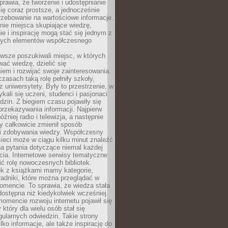
sprawia, że tworzenie i udostępnianie
 się coraz prostsze, a jednocześnie
rzebowanie na wartościowe informacje.
nie miejsca skupiające wiedzę,
e i inspirację mogą stać się jednym z
zych elementów współczesnego
wsze poszukiwali miejsc, w których
ać wiedzę, dzielić się
em i rozwijać swoje zainteresowania.
asach taką rolę pełniły szkoły,
az uniwersytety. Były to przestrzenie, w
ykali się uczeni, studenci i pasjonaci
dzin. Z biegiem czasu pojawiły się
rzekazywania informacji. Najpierw
óźniej radio i telewizja, a następnie
óry całkowicie zmienił sposób
 i zdobywania wiedzy. Współczesny
ieci może w ciągu kilku minut znaleźć
a pytania dotyczące niemal każdej
cia. Internetowe serwisy tematyczne
ić rolę nowoczesnych bibliotek.
ek z książkami mamy kategorie,
oradniki, które można przeglądać w
mencie. To sprawia, że wiedza stała
 dostępna niż kiedykolwiek wcześniej.
mencie rozwoju internetu pojawił się
y
który dla wielu osób stał się
ularnych odwiedzin. Takie strony
ylko informacje, ale także inspirację do