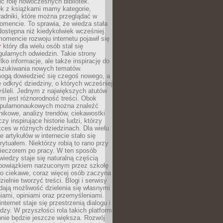
ić rolę nowoczesnych bibliotek.
ek z książkami mamy kategorie,
oradniki, które można przeglądać w
mencie. To sprawia, że wiedza stała
 dostępna niż kiedykolwiek wcześniej.
mencie rozwoju internetu pojawił się
y
który dla wielu osób stał się
ularnych odwiedzin. Takie strony
ylko informacje, ale także inspirację do
szukiwania nowych tematów.
mogą dowiedzieć się czegoś nowego, a
 odkryć dziedziny, o których wcześniej
śleli. Jednym z największych atutów
orm jest różnorodność treści. Obok
opularnonaukowych można znaleźć
nikowe, analizy trendów, ciekawostki
zy inspirujące historie ludzi, którzy
kces w różnych dziedzinach. Dla wielu
e artykułów w internecie stało się
ytuałem. Niektórzy robią to rano przy
wieczorem po pracy. W ten sposób
iedzy staje się naturalną częścią
 obowiązkiem narzuconym przez szkołę
Co ciekawe, coraz więcej osób zaczyna
ielnie tworzyć treści. Blogi i serwisy
ają możliwość dzielenia się własnymi
ami, opiniami oraz przemyśleniami.
nternet staje się przestrzenią dialogu i
zy. W przyszłości rola takich platform
nie będzie jeszcze większa. Rozwój