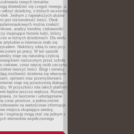
szukiwania nowych tematów.
mogą dowiedzieć się czegoś nowego, a
 odkryć dziedziny, o których wcześniej
śleli. Jednym z największych atutów
orm jest różnorodność treści. Obok
opularnonaukowych można znaleźć
nikowe, analizy trendów, ciekawostki
zy inspirujące historie ludzi, którzy
kces w różnych dziedzinach. Dla wielu
e artykułów w internecie stało się
ytuałem. Niektórzy robią to rano przy
wieczorem po pracy. W ten sposób
iedzy staje się naturalną częścią
 obowiązkiem narzuconym przez szkołę
Co ciekawe, coraz więcej osób zaczyna
ielnie tworzyć treści. Blogi i serwisy
ają możliwość dzielenia się własnymi
ami, opiniami oraz przemyśleniami.
nternet staje się przestrzenią dialogu i
zy. W przyszłości rola takich platform
nie będzie jeszcze większa. Rozwój
sprawia, że tworzenie i udostępnianie
 się coraz prostsze, a jednocześnie
rzebowanie na wartościowe informacje.
nie miejsca skupiające wiedzę,
e i inspirację mogą stać się jednym z
zych elementów współczesnego