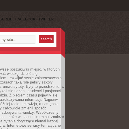
SCRIBE
FACEBOOK
TWITTER
wsze poszukiwali miejsc, w których
ać wiedzę, dzielić się
em i rozwijać swoje zainteresowania.
asach taką rolę pełniły szkoły,
az uniwersytety. Były to przestrzenie, w
ykali się uczeni, studenci i pasjonaci
dzin. Z biegiem czasu pojawiły się
rzekazywania informacji. Najpierw
óźniej radio i telewizja, a następnie
óry całkowicie zmienił sposób
 i zdobywania wiedzy. Współczesny
ieci może w ciągu kilku minut znaleźć
a pytania dotyczące niemal każdej
cia. Internetowe serwisy tematyczne