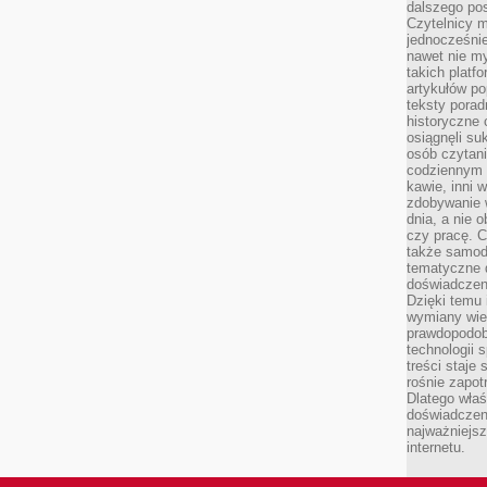
dalszego po
Czytelnicy 
jednocześnie
nawet nie my
takich platf
artykułów p
teksty porad
historyczne c
osiągnęli su
osób czytani
codziennym r
kawie, inni 
zdobywanie w
dnia, a nie
czy pracę. 
także samodz
tematyczne d
doświadczeni
Dzięki temu i
wymiany wied
prawdopodob
technologii 
treści staje
rośnie zapot
Dlatego właś
doświadczeni
najważniejs
internetu.