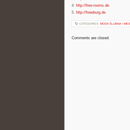
4.
http://free-rooms.de
5.
http://freieburg.de
CATEGORIES:
MODA ŚLUBNA I WE
Comments are closed.