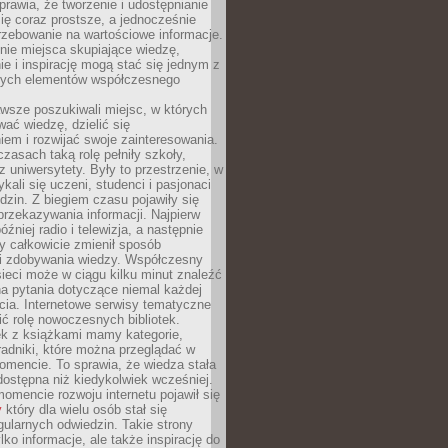
sprawia, że tworzenie i udostępnianie
 się coraz prostsze, a jednocześnie
rzebowanie na wartościowe informacje.
nie miejsca skupiające wiedzę,
e i inspirację mogą stać się jednym z
zych elementów współczesnego
wsze poszukiwali miejsc, w których
ać wiedzę, dzielić się
em i rozwijać swoje zainteresowania.
asach taką rolę pełniły szkoły,
az uniwersytety. Były to przestrzenie, w
ykali się uczeni, studenci i pasjonaci
dzin. Z biegiem czasu pojawiły się
rzekazywania informacji. Najpierw
óźniej radio i telewizja, a następnie
óry całkowicie zmienił sposób
 i zdobywania wiedzy. Współczesny
ieci może w ciągu kilku minut znaleźć
a pytania dotyczące niemal każdej
cia. Internetowe serwisy tematyczne
ić rolę nowoczesnych bibliotek.
ek z książkami mamy kategorie,
oradniki, które można przeglądać w
mencie. To sprawia, że wiedza stała
 dostępna niż kiedykolwiek wcześniej.
mencie rozwoju internetu pojawił się
y
który dla wielu osób stał się
ularnych odwiedzin. Takie strony
ylko informacje, ale także inspirację do