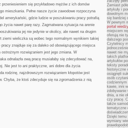
zaczęły pełn
m z przeniesieniem się przykładowo mężów z ich domów
Zamiast pół
artykuły i p
ego mieszkania. Pełne nasze życie zawodowe rozpoczyna
dowolnym mo
el amerykański, gdzie ludzie w poszukiwaniu pracy potrafią
się bardziej
W pewnym mo
go życia nawet parę razy. Zagmatwana sytuacja na arenie
portal wiedz
miejscem reg
oszukiwania jej nie jedynie w okolicy, ale nawet na drugim
oferują nie t
rt ziemi wieliczka są wobec tego normalnym wynikiem takiej
dalszego po
Czytelnicy 
ce pracy znajduje się za daleko od obowiązującego miejsca
jednocześnie
ostrożnym rozwiązaniem jest jego zmiana. W
nawet nie my
takich platf
aka odnalazła ową pracę musiałaby się zdecydować na,
artykułów p
teksty porad
j. Nie jest to ani praktyczne, ani dobre dla życia
historyczne c
ada rodzinę, najzdrowszym rozwiązaniem kłopotów jest
osiągnęli su
osób czytani
w. Chyba, że ktoś zdecyduje się na zgromadzenia z nią
codziennym r
kawie, inni 
zdobywanie w
dnia, a nie
czy pracę. 
także samodz
tematyczne d
doświadczeni
Dzięki temu i
wymiany wied
prawdopodob