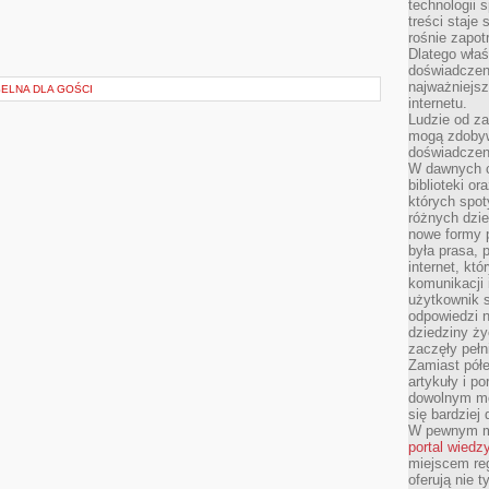
technologii 
treści staje
rośnie zapot
Dlatego właś
doświadczeni
najważniejs
SELNA DLA GOŚCI
internetu.
Ludzie od za
mogą zdobyw
doświadczeni
W dawnych cz
biblioteki or
których spot
różnych dzie
nowe formy p
była prasa, p
internet, kt
komunikacji
użytkownik s
odpowiedzi n
dziedziny ży
zaczęły pełn
Zamiast pół
artykuły i p
dowolnym mo
się bardziej
W pewnym mo
portal wiedz
miejscem reg
oferują nie t