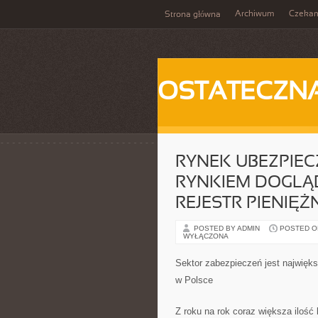
Archiwum
Czeka
Strona główna
OSTATECZN
RYNEK UBEZPIEC
RYNKIEM DOGLĄ
REJESTR PIENIĘ
POSTED BY ADMIN
POSTED ON 
WYŁĄCZONA
Sektor zabezpieczeń jest najwięk
w Polsce
Z roku na rok coraz większa ilość