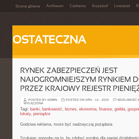
Archiwum
Czekamy
Krzysztof
Liverpool
R
Strona główna
OSTATECZNA
RYNEK ZABEZPIECZEŃ JEST
NAJOGROMNIEJSZYM RYNKIEM 
PRZEZ KRAJOWY REJESTR PIENIĘ
POSTED BY ADMIN
POSTED ON GRU - 14 - 2025
MOŻLIWOŚĆ 
WYŁĄCZONA
Tagi:
banki
,
bankowość
,
biznes
,
ekonomia
,
finanse
,
giełda
,
gospo
lokaty
,
pieniądze
Godziwa reklama, może być nadzwyczaj pożądana
Szukając sposobu na to, by zdobyć rozgłos dla swojej działalnoś