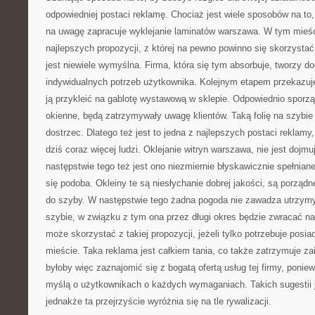
odpowiedniej postaci reklamę. Chociaż jest wiele sposobów na to
na uwagę zapracuje wyklejanie laminatów warszawa. W tym mieści
najlepszych propozycji, z której na pewno powinno się skorzysta
jest niewiele wymyślna. Firma, która się tym absorbuje, tworzy do
indywidualnych potrzeb użytkownika. Kolejnym etapem przekazuje 
ją przykleić na gablotę wystawową w sklepie. Odpowiednio sporz
okienne, będą zatrzymywały uwagę klientów. Taką folię na szybie 
dostrzec. Dlatego też jest to jedna z najlepszych postaci reklamy
dziś coraz więcej ludzi. Oklejanie witryn warszawa, nie jest doj
następstwie tego też jest ono niezmiernie błyskawicznie spełnia
się podoba. Okleiny te są niesłychanie dobrej jakości, są porządne
do szyby. W następstwie tego żadna pogoda nie zawadza utrzymy
szybie, w związku z tym ona przez długi okres będzie zwracać n
może skorzystać z takiej propozycji, jeżeli tylko potrzebuje posi
mieście. Taka reklama jest całkiem tania, co także zatrzymuje z
byłoby więc zaznajomić się z bogatą ofertą usług tej firmy, ponie
myślą o użytkownikach o każdych wymaganiach. Takich sugestii 
jednakże ta przejrzyście wyróżnia się na tle rywalizacji.