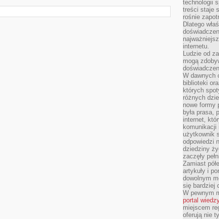
technologii 
treści staje
rośnie zapot
Dlatego właś
doświadczeni
najważniejs
internetu.
Ludzie od za
mogą zdobyw
doświadczeni
W dawnych cz
biblioteki or
których spot
różnych dzie
nowe formy p
była prasa, p
internet, kt
komunikacji
użytkownik s
odpowiedzi n
dziedziny ży
zaczęły pełn
Zamiast pół
artykuły i p
dowolnym mo
się bardziej
W pewnym mo
portal wiedz
miejscem reg
oferują nie t