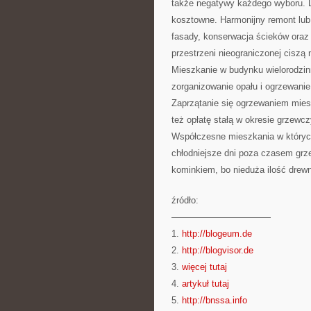
także negatywy każdego wyboru. D
kosztowne. Harmonijny remont lub
fasady, konserwacja ścieków oraz
przestrzeni nieograniczonej ciszą
Mieszkanie w budynku wielorodzin
zorganizowanie opału i ogrzewanie
Zaprzątanie się ogrzewaniem mies
też opłatę stałą w okresie grzew
Współczesne mieszkania w których
chłodniejsze dni poza czasem grz
kominkiem, bo nieduża ilość drewn
źródło:
———————————
1.
http://blogeum.de
2.
http://blogvisor.de
3.
więcej tutaj
4.
artykuł tutaj
5.
http://bnssa.info