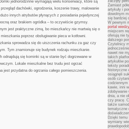
zaczęły pełn
omki jednorodzinne wymagają wielu konserwacji, które są
Zamiast pół
 przegląd dachówki, ogrodzenia, koszenie trawy, malowanie
artykuły i p
dowolnym mo
 dużo innych atrybutów płynących z posiadania pojedynczej
się bardziej
 nocną oraz brakiem ogródka – to oczywiście gzymsy.
W pewnym mo
portal wiedz
nym jest praktyczne zimą, bo mieszkańcy nie martwią się o
miejscem reg
oferują nie t
 mieszkania poprzez obsługiwanie pieca w kotłowni.
dalszego po
zkania sprowadza się do uiszczenia rachunku za gaz czy
Czytelnicy 
jednocześnie
czym. Tym znamionuje się budynek rodzaju mieszkanie.
nawet nie my
 odnajdują się kominki są w stanie być dogrzewane w
takich platf
artykułów p
ewczym. Lokale mieszkalne bez trudu jest ogrzać
teksty porad
historyczne c
a jest przydatna do ogrzania całego pomieszczenia.
osiągnęli su
osób czytani
codziennym r
kawie, inni 
zdobywanie w
dnia, a nie
czy pracę. 
także samodz
tematyczne d
doświadczeni
Dzięki temu i
wymiany wied
prawdopodob