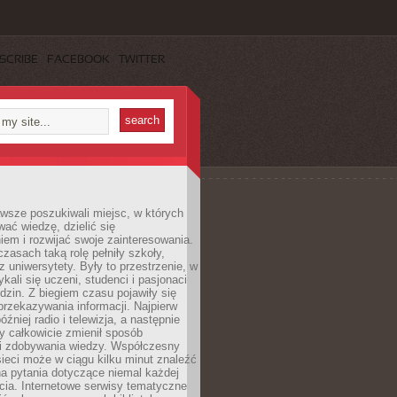
SCRIBE
FACEBOOK
TWITTER
wsze poszukiwali miejsc, w których
ać wiedzę, dzielić się
em i rozwijać swoje zainteresowania.
asach taką rolę pełniły szkoły,
az uniwersytety. Były to przestrzenie, w
ykali się uczeni, studenci i pasjonaci
dzin. Z biegiem czasu pojawiły się
rzekazywania informacji. Najpierw
óźniej radio i telewizja, a następnie
óry całkowicie zmienił sposób
 i zdobywania wiedzy. Współczesny
ieci może w ciągu kilku minut znaleźć
a pytania dotyczące niemal każdej
cia. Internetowe serwisy tematyczne