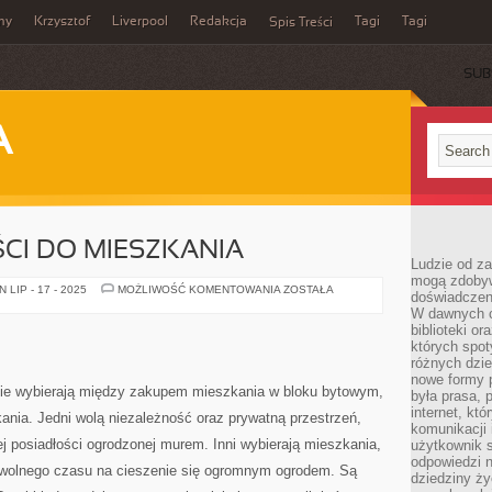
my
Krzysztof
Liverpool
Redakcja
Tagi
Tagi
Spis Treści
SUB
A
CI DO MIESZKANIA
Ludzie od za
mogą zdobyw
ŚRODKI
LIP - 17 - 2025
MOŻLIWOŚĆ KOMENTOWANIA
ZOSTAŁA
doświadczeni
CZYSTOŚCI
W dawnych cz
DO
MIESZKANIA
biblioteki or
których spot
różnych dzie
nowe formy p
zie wybierają między zakupem mieszkania w bloku bytowym,
była prasa, p
internet, kt
nia. Jedni wolą niezależność oraz prywatną przestrzeń,
komunikacji
j posiadłości ogrodzonej murem. Inni wybierają mieszkania,
użytkownik s
odpowiedzi n
 wolnego czasu na cieszenie się ogromnym ogrodem. Są
dziedziny ży