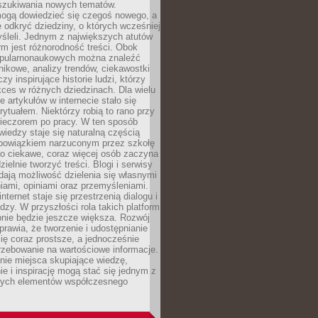
szukiwania nowych tematów.
mogą dowiedzieć się czegoś nowego, a
 odkryć dziedziny, o których wcześniej
śleli. Jednym z największych atutów
orm jest różnorodność treści. Obok
opularnonaukowych można znaleźć
nikowe, analizy trendów, ciekawostki
zy inspirujące historie ludzi, którzy
kces w różnych dziedzinach. Dla wielu
e artykułów w internecie stało się
ytuałem. Niektórzy robią to rano przy
wieczorem po pracy. W ten sposób
iedzy staje się naturalną częścią
 obowiązkiem narzuconym przez szkołę
Co ciekawe, coraz więcej osób zaczyna
ielnie tworzyć treści. Blogi i serwisy
ają możliwość dzielenia się własnymi
ami, opiniami oraz przemyśleniami.
nternet staje się przestrzenią dialogu i
zy. W przyszłości rola takich platform
nie będzie jeszcze większa. Rozwój
sprawia, że tworzenie i udostępnianie
 się coraz prostsze, a jednocześnie
rzebowanie na wartościowe informacje.
nie miejsca skupiające wiedzę,
e i inspirację mogą stać się jednym z
zych elementów współczesnego