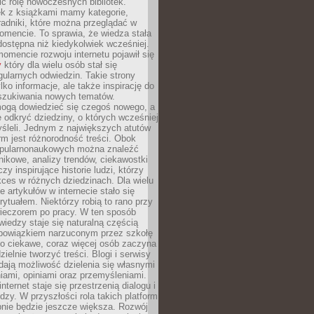
ić rolę nowoczesnych bibliotek.
ek z książkami mamy kategorie,
oradniki, które można przeglądać w
mencie. To sprawia, że wiedza stała
 dostępna niż kiedykolwiek wcześniej.
mencie rozwoju internetu pojawił się
y
który dla wielu osób stał się
ularnych odwiedzin. Takie strony
ylko informacje, ale także inspirację do
szukiwania nowych tematów.
mogą dowiedzieć się czegoś nowego, a
 odkryć dziedziny, o których wcześniej
śleli. Jednym z największych atutów
orm jest różnorodność treści. Obok
opularnonaukowych można znaleźć
nikowe, analizy trendów, ciekawostki
zy inspirujące historie ludzi, którzy
kces w różnych dziedzinach. Dla wielu
e artykułów w internecie stało się
ytuałem. Niektórzy robią to rano przy
wieczorem po pracy. W ten sposób
iedzy staje się naturalną częścią
 obowiązkiem narzuconym przez szkołę
Co ciekawe, coraz więcej osób zaczyna
ielnie tworzyć treści. Blogi i serwisy
ają możliwość dzielenia się własnymi
ami, opiniami oraz przemyśleniami.
nternet staje się przestrzenią dialogu i
zy. W przyszłości rola takich platform
nie będzie jeszcze większa. Rozwój