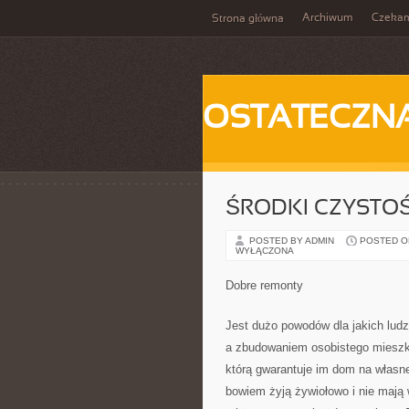
Archiwum
Czeka
Strona główna
OSTATECZN
ŚRODKI CZYSTOŚ
POSTED BY ADMIN
POSTED ON 
WYŁĄCZONA
Dobre remonty
Jest dużo powodów dla jakich lud
a zbudowaniem osobistego mieszka
którą gwarantuje im dom na własne
bowiem żyją żywiołowo i nie mają