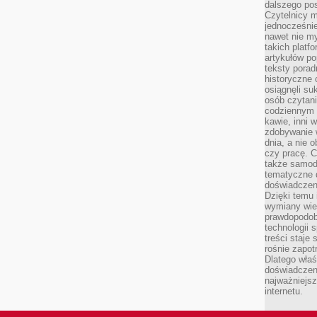
dalszego po
Czytelnicy 
jednocześnie
nawet nie my
takich platf
artykułów p
teksty porad
historyczne c
osiągnęli su
osób czytani
codziennym r
kawie, inni 
zdobywanie w
dnia, a nie
czy pracę. 
także samodz
tematyczne d
doświadczeni
Dzięki temu i
wymiany wied
prawdopodob
technologii 
treści staje
rośnie zapot
Dlatego właś
doświadczeni
najważniejs
internetu.