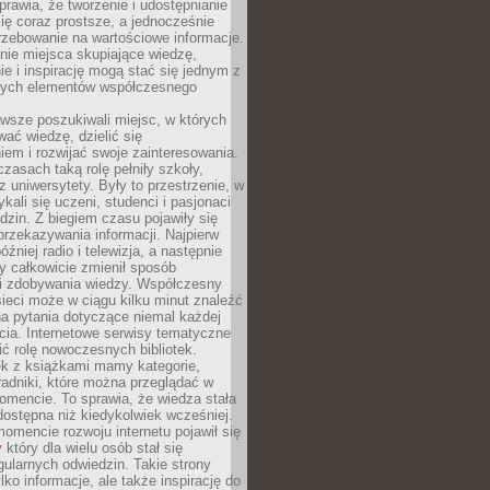
sprawia, że tworzenie i udostępnianie
 się coraz prostsze, a jednocześnie
rzebowanie na wartościowe informacje.
nie miejsca skupiające wiedzę,
e i inspirację mogą stać się jednym z
zych elementów współczesnego
wsze poszukiwali miejsc, w których
ać wiedzę, dzielić się
em i rozwijać swoje zainteresowania.
asach taką rolę pełniły szkoły,
az uniwersytety. Były to przestrzenie, w
ykali się uczeni, studenci i pasjonaci
dzin. Z biegiem czasu pojawiły się
rzekazywania informacji. Najpierw
óźniej radio i telewizja, a następnie
óry całkowicie zmienił sposób
 i zdobywania wiedzy. Współczesny
ieci może w ciągu kilku minut znaleźć
a pytania dotyczące niemal każdej
cia. Internetowe serwisy tematyczne
ić rolę nowoczesnych bibliotek.
ek z książkami mamy kategorie,
oradniki, które można przeglądać w
mencie. To sprawia, że wiedza stała
 dostępna niż kiedykolwiek wcześniej.
mencie rozwoju internetu pojawił się
y
który dla wielu osób stał się
ularnych odwiedzin. Takie strony
ylko informacje, ale także inspirację do