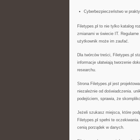
Cyberbezpieczeństwo w prakty
Filetypes.pl to nie tylko katalog
zmianami w świecie IT. Regularne 
użytkownik może im zaufać.
Dla twórców treści, Filetypes.pl s
informacje ułatwiają tworzenie do
researchu.
Strona Filetypes.pl jest projektow
niezależnie od doświadczenia. un
podejściem, sprawia, że skompliko
Jeżeli szukasz miejsca, które pod
Filetypes.pl spełni te oczekiwania.
cenią porządek w danych.