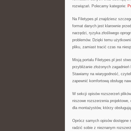
rozwiązań. Polecamy kategorie:
Pr
Na Filetypes.pl znajdziesz szcze
format danych jest klarownie prz
narzędzi, ryzyka złośliwego opro
problemów. Dzięki temu użytkowni
pliku, zamiast tracić czas na nie
Misją portalu Filetypes.pl jest st
przybliżanie złożonych zagadnień I
Stawiamy na wiarygodność, czytel
zapewnić komfortową obsługę nawe
W sekcji opisów rozszerzeń plików
niszowe rozszerzenia projektowe, 
dla montażystów, którzy obsługują
Oprócz samych opisów dostępne są
radzić sobie z nieznanym rozszerze