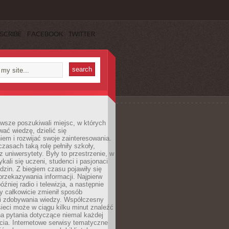
SCRIBE
FACEBOOK
TWITTER
wsze poszukiwali miejsc, w których
ać wiedzę, dzielić się
em i rozwijać swoje zainteresowania.
asach taką rolę pełniły szkoły,
az uniwersytety. Były to przestrzenie, w
ykali się uczeni, studenci i pasjonaci
dzin. Z biegiem czasu pojawiły się
rzekazywania informacji. Najpierw
óźniej radio i telewizja, a następnie
óry całkowicie zmienił sposób
 i zdobywania wiedzy. Współczesny
ieci może w ciągu kilku minut znaleźć
a pytania dotyczące niemal każdej
cia. Internetowe serwisy tematyczne