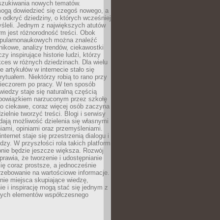
szukiwania nowych tematów.
mogą dowiedzieć się czegoś nowego, a
 odkryć dziedziny, o których wcześniej
śleli. Jednym z największych atutów
orm jest różnorodność treści. Obok
opularnonaukowych można znaleźć
nikowe, analizy trendów, ciekawostki
zy inspirujące historie ludzi, którzy
kces w różnych dziedzinach. Dla wielu
e artykułów w internecie stało się
ytuałem. Niektórzy robią to rano przy
wieczorem po pracy. W ten sposób
iedzy staje się naturalną częścią
 obowiązkiem narzuconym przez szkołę
Co ciekawe, coraz więcej osób zaczyna
ielnie tworzyć treści. Blogi i serwisy
ają możliwość dzielenia się własnymi
ami, opiniami oraz przemyśleniami.
nternet staje się przestrzenią dialogu i
zy. W przyszłości rola takich platform
nie będzie jeszcze większa. Rozwój
sprawia, że tworzenie i udostępnianie
 się coraz prostsze, a jednocześnie
rzebowanie na wartościowe informacje.
nie miejsca skupiające wiedzę,
e i inspirację mogą stać się jednym z
zych elementów współczesnego