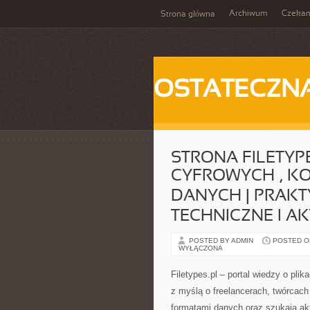
Archiwum
Czeka
Strona główna
OSTATECZN
STRONA FILETYPE
CYFROWYCH , KO
DANYCH | PRAK
TECHNICZNE I AK
POSTED BY ADMIN
POSTED ON 
WYŁĄCZONA
Filetypes.pl – portal wiedzy o pl
z myślą o freelancerach, twórcach 
formatami danych oraz szukają akt