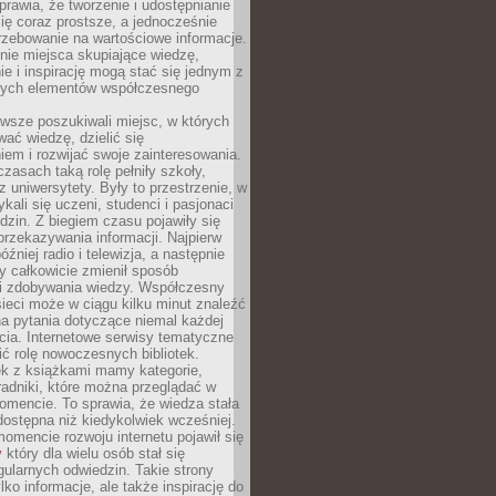
sprawia, że tworzenie i udostępnianie
 się coraz prostsze, a jednocześnie
rzebowanie na wartościowe informacje.
nie miejsca skupiające wiedzę,
e i inspirację mogą stać się jednym z
zych elementów współczesnego
wsze poszukiwali miejsc, w których
ać wiedzę, dzielić się
em i rozwijać swoje zainteresowania.
asach taką rolę pełniły szkoły,
az uniwersytety. Były to przestrzenie, w
ykali się uczeni, studenci i pasjonaci
dzin. Z biegiem czasu pojawiły się
rzekazywania informacji. Najpierw
óźniej radio i telewizja, a następnie
óry całkowicie zmienił sposób
 i zdobywania wiedzy. Współczesny
ieci może w ciągu kilku minut znaleźć
a pytania dotyczące niemal każdej
cia. Internetowe serwisy tematyczne
ić rolę nowoczesnych bibliotek.
ek z książkami mamy kategorie,
oradniki, które można przeglądać w
mencie. To sprawia, że wiedza stała
 dostępna niż kiedykolwiek wcześniej.
mencie rozwoju internetu pojawił się
y
który dla wielu osób stał się
ularnych odwiedzin. Takie strony
ylko informacje, ale także inspirację do