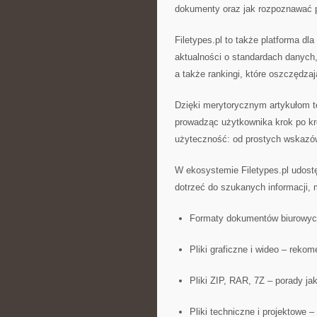
dokumenty oraz jak rozpoznawać p
Filetypes.pl to także platforma dl
aktualności o standardach danych,
a także rankingi, które oszczędza
Dzięki merytorycznym artykułom te
prowadząc użytkownika krok po kr
użyteczność: od prostych wskazó
W ekosystemie Filetypes.pl udost
dotrzeć do szukanych informacji, m
Formaty dokumentów biurowych 
Pliki graficzne i wideo – rekom
Pliki ZIP, RAR, 7Z – porady ja
Pliki techniczne i projektowe 