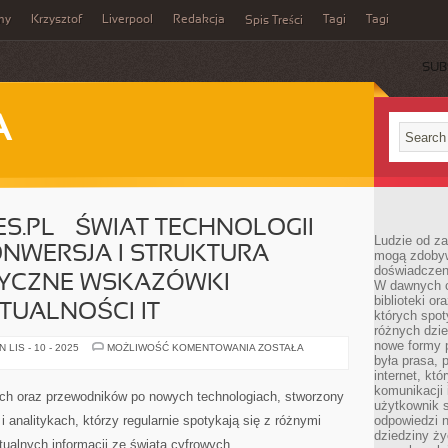
my
Krzysztof
Liverpool
Redakcja
Tagi
Tagi
Spis Treści
SUB
A
S.PL – ŚWIAT TECHNOLOGII
Ludzie od za
NWERSJA I STRUKTURA
mogą zdobyw
doświadczeni
TYCZNE WSKAZÓWKI
W dawnych cz
biblioteki or
TUALNOŚCI IT
których spot
różnych dzie
nowe formy p
STRONA
LIS - 10 - 2025
MOŻLIWOŚĆ KOMENTOWANIA
ZOSTAŁA
FILETYPES.PL
była prasa, p
–
internet, kt
ŚWIAT
komunikacji
TECHNOLOGII
ikach oraz przewodników po nowych technologiach, stworzony
CYFROWYCH
użytkownik s
,
i analitykach, którzy regularnie spotykają się z różnymi
odpowiedzi n
KONWERSJA
dziedziny ży
I
ualnych informacji ze świata cyfrowych
STRUKTURA