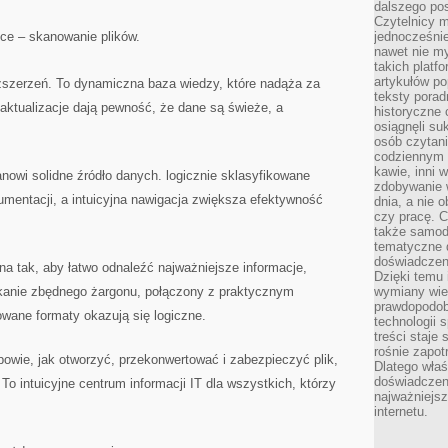
dalszego po
Czytelnicy 
ce – skanowanie plików.
jednocześnie
nawet nie my
takich platf
artykułów p
 rozszerzeń. To dynamiczna baza wiedzy, które nadąża za
teksty porad
aktualizacje dają pewność, że dane są świeże, a
historyczne c
osiągnęli su
osób czytani
codziennym r
kawie, inni 
tanowi solidne źródło danych. logicznie sklasyfikowane
zdobywanie w
kumentacji, a intuicyjna nawigacja zwiększa efektywność
dnia, a nie
czy pracę. 
także samodz
tematyczne d
doświadczeni
ana tak, aby łatwo odnaleźć najważniejsze informacje,
Dzięki temu i
ikanie zbędnego żargonu, połączony z praktycznym
wymiany wied
prawdopodob
wane formaty okazują się logiczne.
technologii 
treści staje
rośnie zapot
powie, jak otworzyć, przekonwertować i zabezpieczyć plik,
Dlatego właś
doświadczeni
 To intuicyjne centrum informacji IT dla wszystkich, którzy
najważniejs
internetu.