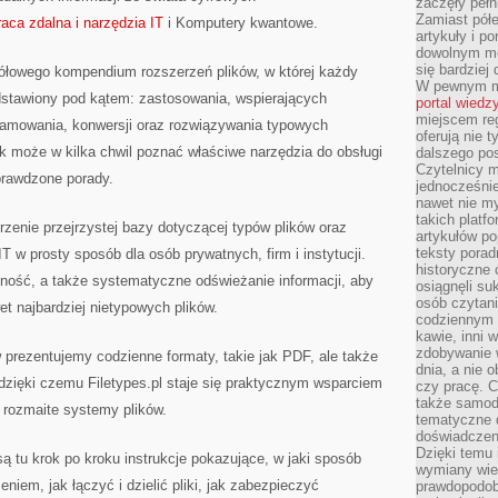
zaczęły pełn
DANYCH
Zamiast pół
aca zdalna i narzędzia IT
i Komputery kwantowe.
|
PRAKTYCZNE
artykuły i p
WSKAZÓWKI
dowolnym mo
TECHNICZNE
się bardziej
gółowego kompendium rozszerzeń plików, w której każdy
I
AKTUALNOŚCI
W pewnym mo
IT
edstawiony pod kątem: zastosowania, wspierających
portal wiedz
miejscem reg
gramowania, konwersji oraz rozwiązywania typowych
oferują nie t
k może w kilka chwil poznać właściwe narzędzia do obsługi
dalszego po
Czytelnicy 
sprawdzone porady.
jednocześnie
nawet nie my
takich platf
worzenie przejrzystej bazy dotyczącej typów plików oraz
artykułów p
teksty porad
T w prosty sposób dla osób prywatnych, firm i instytucji.
historyczne c
ność, a także systematyczne odświeżanie informacji, aby
osiągnęli su
osób czytani
t najbardziej nietypowych plików.
codziennym r
kawie, inni 
zdobywanie w
 prezentujemy codzienne formaty, takie jak PDF, ale także
dnia, a nie
dzięki czemu Filetypes.pl staje się praktycznym wsparciem
czy pracę. 
także samodz
 rozmaite systemy plików.
tematyczne d
doświadczeni
Dzięki temu i
 tu krok po kroku instrukcje pokazujące, w jaki sposób
wymiany wied
niem, jak łączyć i dzielić pliki, jak zabezpieczyć
prawdopodob