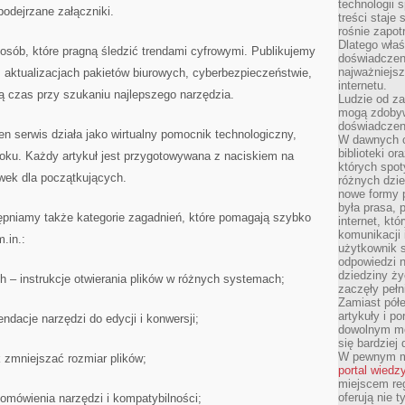
technologii 
odejrzane załączniki.
treści staje
rośnie zapot
Dlatego właś
a osób, które pragną śledzić trendami cyfrowymi. Publikujemy
doświadczeni
najważniejs
 aktualizacjach pakietów biurowych, cyberbezpieczeństwie,
internetu.
ją czas przy szukaniu najlepszego narzędzia.
Ludzie od za
mogą zdobyw
doświadczeni
n serwis działa jako wirtualny pomocnik technologiczny,
W dawnych cz
biblioteki or
oku. Każdy artykuł jest przygotowywana z naciskiem na
których spot
wek dla początkujących.
różnych dzie
nowe formy p
była prasa, p
ępniamy także kategorie zagadnień, które pomagają szybko
internet, kt
komunikacji
.in.:
użytkownik s
odpowiedzi n
dziedziny ży
– instrukcje otwierania plików w różnych systemach;
zaczęły pełn
Zamiast pół
artykuły i p
endacje narzędzi do edycji i konwersji;
dowolnym mo
się bardziej
W pewnym mo
k zmniejszać rozmiar plików;
portal wiedz
miejscem reg
oferują nie t
– omówienia narzędzi i kompatybilności;