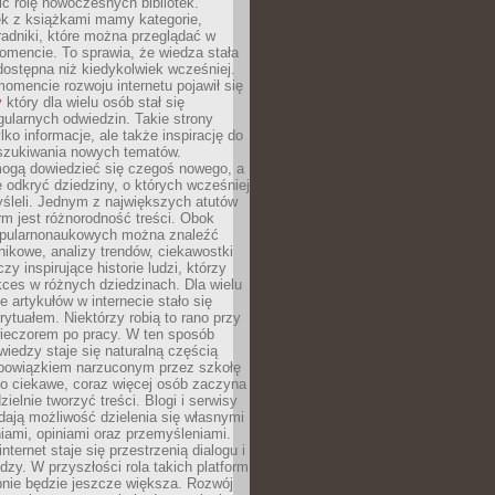
ić rolę nowoczesnych bibliotek.
ek z książkami mamy kategorie,
oradniki, które można przeglądać w
mencie. To sprawia, że wiedza stała
 dostępna niż kiedykolwiek wcześniej.
mencie rozwoju internetu pojawił się
y
który dla wielu osób stał się
ularnych odwiedzin. Takie strony
ylko informacje, ale także inspirację do
szukiwania nowych tematów.
mogą dowiedzieć się czegoś nowego, a
 odkryć dziedziny, o których wcześniej
śleli. Jednym z największych atutów
orm jest różnorodność treści. Obok
opularnonaukowych można znaleźć
nikowe, analizy trendów, ciekawostki
zy inspirujące historie ludzi, którzy
kces w różnych dziedzinach. Dla wielu
e artykułów w internecie stało się
ytuałem. Niektórzy robią to rano przy
wieczorem po pracy. W ten sposób
iedzy staje się naturalną częścią
 obowiązkiem narzuconym przez szkołę
Co ciekawe, coraz więcej osób zaczyna
ielnie tworzyć treści. Blogi i serwisy
ają możliwość dzielenia się własnymi
ami, opiniami oraz przemyśleniami.
nternet staje się przestrzenią dialogu i
zy. W przyszłości rola takich platform
nie będzie jeszcze większa. Rozwój