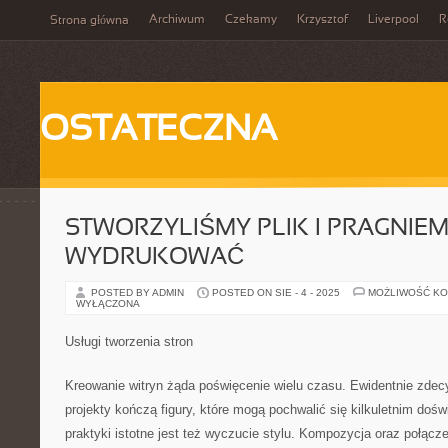
Archiwum
Czekamy
Krzysztof
Liverpool
R
Strona główna
OSTATECZNA
STWORZYLIŚMY PLIK I PRAGNIE
WYDRUKOWAĆ
POSTED BY ADMIN
POSTED ON SIE - 4 - 2025
MOŻLIWOŚĆ K
WYŁĄCZONA
Usługi tworzenia stron
Kreowanie witryn żąda poświęcenie wielu czasu. Ewidentnie zdec
projekty kończą figury, które mogą pochwalić się kilkuletnim do
praktyki istotne jest też wyczucie stylu. Kompozycja oraz połącz