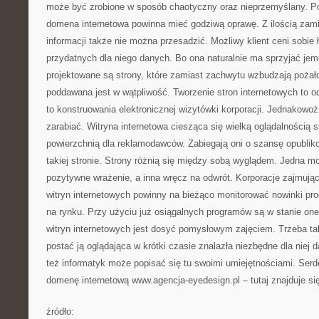
może być zrobione w sposób chaotyczny oraz nieprzemyślany. P
domena internetowa powinna mieć godziwą oprawę. Z ilością zam
informacji także nie można przesadzić. Możliwy klient ceni sobie 
przydatnych dla niego danych. Bo ona naturalnie ma sprzyjać jem
projektowane są strony, które zamiast zachwytu wzbudzają pożał
poddawana jest w wątpliwość. Tworzenie stron internetowych to od
to konstruowania elektronicznej wizytówki korporacji. Jednakowoż
zarabiać. Witryna internetowa ciesząca się wielką oglądalnością s
powierzchnią dla reklamodawców. Zabiegają oni o szansę opublik
takiej stronie. Strony różnią się między sobą wyglądem. Jedna 
pozytywne wrażenie, a inna wręcz na odwrót. Korporacje zajmując
witryn internetowych powinny na bieżąco monitorować nowinki pro
na rynku. Przy użyciu już osiągalnych programów są w stanie on
witryn internetowych jest dosyć pomysłowym zajęciem. Trzeba ta
postać ją oglądająca w krótki czasie znalazła niezbędne dla niej 
też informatyk może popisać się tu swoimi umiejętnościami. Ser
domenę internetową www.agencja-eyedesign.pl – tutaj znajduje się
źródło: