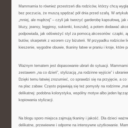
Mammamia to również przestrzeń dla rodziców, którzy chcą wygląd
bez poczucia, że muszą spędzać pół dnia przed szafą. W artykuł
„mniej, ale mądrzej” – czyli jak tworzyć garderobę kapsułową, jak d
bluzy, jeansy, legginsy, sukienki, koszule), a potem dodawać akcen
podpowiada, jak odświeżyć styl za pomocą akcesoriów: czapki, ap
butów, skarpetek z wzorem czy biżuterii. W przypadku rodziców l
kieszenie, wygodne obuwie, tkaniny łatwe w praniu i kroje, które p
Ważnym tematem jest dopasowanie ubrań do sytuacji. Mammamia
zestawem „na co dzień”, stylizacją „na rodzinne wyjście” i ubrani
Dzięki temu łatwiej zrozumieć, co sprawdzi się na przyjęcie, a co
na plac zabaw. Często pojawiają się też pomysły na rodzinne „ma
delikatnej: podobna kolorystyka, wspólny motyw albo jeden łączą
kopiowania stylizacji.
Na blogu sporo miejsca zajmują tkaniny i jakość. Dla dzieci ważne
delikatne, przewiewne i odporne na intensywne użytkowanie. M