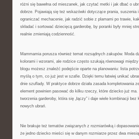
różni się bawełna od mieszanek, jak czytać metki i jak dbać o ubr
dobrze. Pojawiają się też wskazówki dotyczące prania, suszenia 
ograniczać mechacenie, jak radzić sobie z plamami po trawie, ka
składać i sortować dziecięcą garderobę, by poranki były mniej stre
realnie zmieniają codzienność.
Mammamia porusza również temat rozsądnych zakupów. Moda dzie
kolorami i wzorami, ale rodzice często szukają równowagi międ
blogu możesz znaleźć podejście oparte na planowaniu: lista potrze
myślą o tym, co już jest w szafie. Dzięki temu łatwiej unikać ubrań
dnie szuflady. W praktyce dobrze działa zasada kompletowania 
element powinien pasować do kilku rzeczy, które dziecko już ma
tworzenia garderoby, która się „łączy” i daje wiele kombinacji bez
nowych ubrań.
Nie brakuje też tematów związanych z rozmiarówką i dopasowani
że jedno dziecko mieści się w danym rozmiarze przez dwa miesiąc