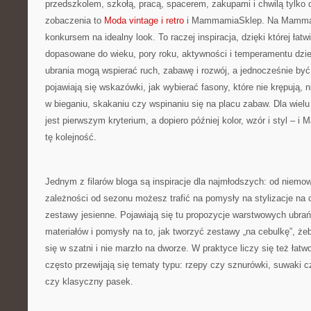
przedszkolem, szkołą, pracą, spacerem, zakupami i chwilą tylko d
zobaczenia to
Moda vintage i retro
i MammamiaSklep. Na Mammam
konkursem na idealny look. To raczej inspiracja, dzięki której łat
dopasowane do wieku, pory roku, aktywności i temperamentu dzie
ubrania mogą wspierać ruch, zabawę i rozwój, a jednocześnie by
pojawiają się wskazówki, jak wybierać fasony, które nie krępują, n
w bieganiu, skakaniu czy wspinaniu się na placu zabaw. Dla wielu
jest pierwszym kryterium, a dopiero później kolor, wzór i styl – 
tę kolejność.
Jednym z filarów bloga są inspiracje dla najmłodszych: od niemo
zależności od sezonu możesz trafić na pomysły na stylizacje na c
zestawy jesienne. Pojawiają się tu propozycje warstwowych ubrań
materiałów i pomysły na to, jak tworzyć zestawy „na cebulkę”, że
się w szatni i nie marzło na dworze. W praktyce liczy się też łatw
często przewijają się tematy typu: rzepy czy sznurówki, suwaki cz
czy klasyczny pasek.