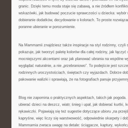
granic. Dzięki temu moda staje się zabawą, a nie źródłem konflikt
wskazówki, jak budować poczucie sprawczości u dziecka: wybó
dobieranie dodatków, decydowanie o kolorach. To proste rozwiąza
poranne ubieranie w porozumienie.
Na Mammamii znajdziesz także inspiracje na styl rodzinny, czyli
pokazuje, jak tworzyć paletę kolorów dla całej rodziny, jak łączyć
mocniejszymi akcentami oraz jak planować ubrania na wspólne wyj
wyglądać naturalnie, a nie „przebraniowo”. To podejście jest szc
rodzinnych uroczystościach, świętach czy wyjazdach. Dobrze dobr
pakowanie walizki i sprawiają, że na fotografiach panuje przyjemn
Blog nie zapomina o praktycznych aspektach, takich jak pogoda. 
ubierać dzieci na deszcz, wiatr, śnieg i upał, jak dobierać kurtki,
rękawiczki. Pojawiają się też sugestie dotyczące ubioru „na przejś
kapryśne, więc liczy się warstwowość, odpowiednie skarpety i do
Mammamia zwraca uwagę na detale: ściągacze, kaptury, wykończe