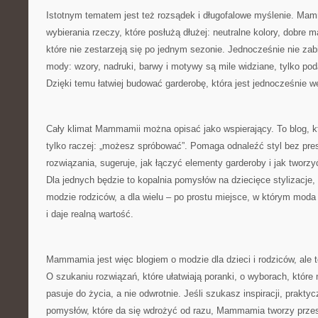
Istotnym tematem jest też rozsądek i długofalowe myślenie. M
wybierania rzeczy, które posłużą dłużej: neutralne kolory, dobre ma
które nie zestarzeją się po jednym sezonie. Jednocześnie nie zabi
mody: wzory, nadruki, barwy i motywy są mile widziane, tylko p
Dzięki temu łatwiej budować garderobę, która jest jednocześnie we
Cały klimat Mammamii można opisać jako wspierający. To blog, kt
tylko raczej: „możesz spróbować”. Pomaga odnaleźć styl bez pres
rozwiązania, sugeruje, jak łączyć elementy garderoby i jak tworz
Dla jednych będzie to kopalnia pomysłów na dziecięce stylizacje,
modzie rodziców, a dla wielu – po prostu miejsce, w którym moda
i daje realną wartość.
Mammamia jest więc blogiem o modzie dla dzieci i rodziców, ale
O szukaniu rozwiązań, które ułatwiają poranki, o wyborach, które m
pasuje do życia, a nie odwrotnie. Jeśli szukasz inspiracji, prakt
pomysłów, które da się wdrożyć od razu, Mammamia tworzy przest