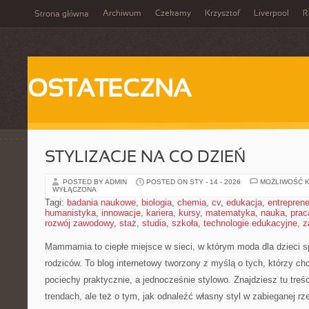
Archiwum
Czekamy
Krzysztof
Liverpool
R
Strona główna
OSTATECZNA
STYLIZACJE NA CO DZIEŃ
POSTED BY ADMIN
POSTED ON STY - 14 - 2026
MOŻLIWOŚĆ 
WYŁĄCZONA
Tagi:
badania naukowe
,
biologia
,
chemia
,
cv
,
edukacja
,
entreprene
humanistyka
,
innowacje
,
kariera
,
kursy
,
matematyka
,
nauka
,
prac
rozwój zawodowy
,
staż
,
studia
,
szkoła
,
technologie edukacyjne
,
z
Mammamia to ciepłe miejsce w sieci, w którym moda dla dzieci s
rodziców. To blog internetowy tworzony z myślą o tych, którzy chc
pociechy praktycznie, a jednocześnie stylowo. Znajdziesz tu treśc
trendach, ale też o tym, jak odnaleźć własny styl w zabieganej r