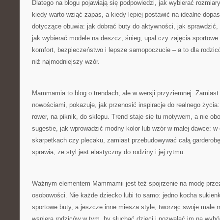
Dlatego na blogu pojawiają się podpowiedzi, jak wybierać rozmiary „
kiedy warto wziąć zapas, a kiedy lepiej postawić na idealne dopa
dotyczące obuwia: jak dobrać buty do aktywności, jak sprawdzić, 
jak wybierać modele na deszcz, śnieg, upał czy zajęcia sportowe
komfort, bezpieczeństwo i lepsze samopoczucie – a to dla rodzic
niż najmodniejszy wzór.
Mammamia to blog o trendach, ale w wersji przyziemnej. Zamias
nowościami, pokazuje, jak przenosić inspiracje do realnego życia
rower, na piknik, do sklepu. Trend staje się tu motywem, a nie 
sugestie, jak wprowadzić modny kolor lub wzór w małej dawce: w
skarpetkach czy plecaku, zamiast przebudowywać całą garderobę
sprawia, że styl jest elastyczny do rodziny i jej rytmu.
Ważnym elementem Mammamii jest też spojrzenie na modę przez
osobowości. Nie każde dziecko lubi to samo: jedno kocha sukienki i
sportowe buty, a jeszcze inne miesza style, tworząc swoje małe
wspiera rodziców w tym, by słuchać dzieci i pozwalać im na wyb