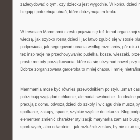
zadecydować o tym, czy dziecku jest wygodnie. W końcu dzieci n
biegają i potrzebują ubrań, które dotrzymają im kroku.
W treściach Mammamii często pojawia się też temat organizacji sz
wiedzą, jak szybko rosną dzieci i jak łatwo zgubić się w stosie bl
podpowiada, jak segregować ubrania według rozmiarów, pór roku i
też inspiracje na przechowywanie: pudełka, kosze, wieszaki, prze
proste metody porządkowania, które da się utrzymać nawet przy 
Dobrze zorganizowana garderoba to mniej chaosu i mniej nietrafi
Mammamia może być również przewodnikiem po stylu „smart casua
potrzebują wyglądać schludnie, ale nadal swobodnie. To idealne po
pracują z domu, odwożą dzieci do szkoły i w ciągu dnia muszą by
spotkanie, zakupy, spacer, szybkie wyjście do lekarza. Blog pod
elementem zmienić charakter stylizacji: marynarka zamiast bluzy
sportowych, albo odwrotnie – jak rozluźnić zestaw, by nie czuć s