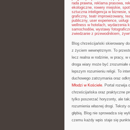
rada prawna
,
reklama prasowa
,
re
ekologiczne
,
rowery miejskie
,
spot
sztuczna inteligencja w biznesie
,
graficzny
,
teatr improwizowany
,
te
publiczny
,
user experience
,
usługi
wellness w hotelach
,
wydarzenia k
samochodów
,
wystawy fotograficz
zwiedzanie z przewodnikiem
,
żywn
Blog chrześcijański skierowany d
z życiem wewnętrznym. To przestrz
lecz realna w rodzinie, w pracy, w
droga wiary może być zrozumiałe d
lepszym rozumieniu religii. To in
duchowego zatrzymania oraz odkry
Młodzi w Kościele
. Portal rozwija 
chrześcijańska oraz praktyczne p
tylko poszerzać horyzonty, ale t
rozumienia własnej drogi. Teksty 
głębią. Blog nie sprowadza się wył
czemu każdy wpis staje się punkt