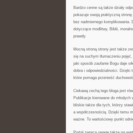
Bardzo cenne są także działy odpo
pokazuje swoją praktyczną stronę
bez nadmiernego komplikowania. 
dotyczące modlitwy, Biblii, moraln
prawdy.
Mocną stroną strony jest także ze
się na suchym tłumaczeniu pojęć, 
jaki sposób zaufanie Bogu daje sił
dobra i odpowiedzialności. Dzięki 
które pomaga przenieść duchowość 
Ciekawą cechą tego bloga jest ró
Publikacje kierowane do młodych 
bliskie także dla tych, którzy sta
a współczesnością. Dzięki temu mł
ważne. To wartościowy punkt odnie
Portal zwraca uwagę także na war