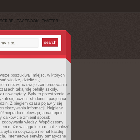
SCRIBE
FACEBOOK
TWITTER
wsze poszukiwali miejsc, w których
ać wiedzę, dzielić się
em i rozwijać swoje zainteresowania.
asach taką rolę pełniły szkoły,
az uniwersytety. Były to przestrzenie, w
ykali się uczeni, studenci i pasjonaci
dzin. Z biegiem czasu pojawiły się
rzekazywania informacji. Najpierw
óźniej radio i telewizja, a następnie
óry całkowicie zmienił sposób
 i zdobywania wiedzy. Współczesny
ieci może w ciągu kilku minut znaleźć
a pytania dotyczące niemal każdej
cia. Internetowe serwisy tematyczne