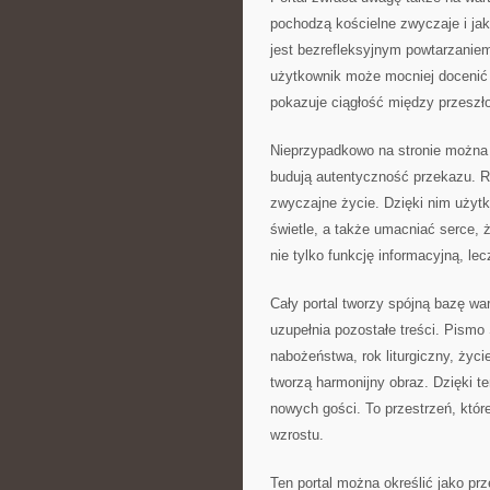
pochodzą kościelne zwyczaje i jaki
jest bezrefleksyjnym powtarzaniem
użytkownik może mocniej docenić re
pokazuje ciągłość między przeszło
Nieprzypadkowo na stronie można 
budują autentyczność przekazu. R
zwyczajne życie. Dzięki nim uży
świetle, a także umacniać serce, 
nie tylko funkcję informacyjną, le
Cały portal tworzy spójną bazę wa
uzupełnia pozostałe treści. Pismo
nabożeństwa, rok liturgiczny, życi
tworzą harmonijny obraz. Dzięki te
nowych gości. To przestrzeń, któr
wzrostu.
Ten portal można określić jako prz