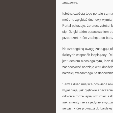
znaczenie.
Istotną częścią tego portalu są m
może tu zgłębiać duchowy wymiar w
Portal pokazuje, że uroczystości k
się. Dzięki takim opracowaniom c
przestrzeń, które zachęca do bard
Na szczególną uwagę zasługują rów
świętych w sposób inspirujący. Dz
jest ideałem nieosiągalnym, lecz d
zachowywać nadzieję w trudnościac
bardziej świadomego naśladowania
Serwis dużo miejsca poświęca rów
wyjaśniają, jak głębokie znaczeni
odbiorca może lepiej rozumieć sa
sakramenty nie są jedynie zwycza
serwis, które prowadzi do bardzie