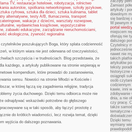
zaczęły pełn
klama TV
,
restauracje hotelowe
,
robotyzacja
,
rolnictwo
Zamiast pół
kania autorskie
,
spotkania networkingowe
,
szkoły językowe
,
artykuły i p
sztuka cyfrowa
,
sztuka dla dzieci
,
sztuka kulinarna
,
tablet
dowolnym mo
atry alternatywne
,
testy A/B
,
tłumaczenia
,
transport
się bardziej
 cateringowe
,
wakacje z dziećmi
,
warsztaty rozwojowe
,
W pewnym mo
ulturalne
,
wydawnictwa książkowe
,
wypożyczalnie
portal wiedz
ne
,
zabawki edukacyjne
,
zarządzanie nieruchomościami
,
miejscem reg
ość ekologiczna
,
żywność regionalna
oferują nie t
dalszego po
o czytelników poszukujących Boga, który splata codzienność
Czytelnicy 
jednocześnie
eń, w którym wiara nie jest oderwana od rzeczywistości,
nawet nie my
 chwilach szczęścia i w trudnościach. Blog przedstawia, że
takich platf
artykułów p
la każdego, a artykuły publikowane na stronie wspierają w
teksty porad
historyczne c
ternetowe kompendium, które prowadzi do zastanowienia,
osiągnęli su
wania sensu. Nowości na stronie Młodzi w Kościele i
osób czytani
codziennym r
obszar, w której łączą się zagadnienia religijne, tradycja
kawie, inni 
roblemy życia duchowego. Dzięki temu odbiorca może nie
zdobywanie w
dnia, a nie
akże odnajdywać wskazówki potrzebne do głębszego
czy pracę. 
także samodz
opracowywane są w taki sposób, aby łączyć prostotę z
tematyczne d
ącznie do krótkich wiadomości, lecz rozwija temat, dzięki
doświadczeni
Dzięki temu i
em wyjścia do dalszego poznawania.
wymiany wied
prawdopodob