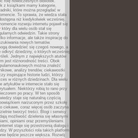
ić rolę nowoczesnych bibliotek.
ek z książkami mamy kategorie,
oradniki, które można przeglądać w
mencie. To sprawia, że wiedza stała
 dostępna niż kiedykolwiek wcześniej.
mencie rozwoju internetu pojawił się
y
który dla wielu osób stał się
ularnych odwiedzin. Takie strony
ylko informacje, ale także inspirację do
szukiwania nowych tematów.
mogą dowiedzieć się czegoś nowego, a
 odkryć dziedziny, o których wcześniej
śleli. Jednym z największych atutów
orm jest różnorodność treści. Obok
opularnonaukowych można znaleźć
nikowe, analizy trendów, ciekawostki
zy inspirujące historie ludzi, którzy
kces w różnych dziedzinach. Dla wielu
e artykułów w internecie stało się
ytuałem. Niektórzy robią to rano przy
wieczorem po pracy. W ten sposób
iedzy staje się naturalną częścią
 obowiązkiem narzuconym przez szkołę
Co ciekawe, coraz więcej osób zaczyna
ielnie tworzyć treści. Blogi i serwisy
ają możliwość dzielenia się własnymi
ami, opiniami oraz przemyśleniami.
nternet staje się przestrzenią dialogu i
zy. W przyszłości rola takich platform
nie będzie jeszcze większa. Rozwój