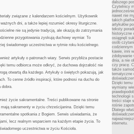
dalszego po
Czytelnicy 
jednocześnie
nawet nie my
ateriały związane z kalendarzem kościelnym. Użytkownik
takich platf
ażnych dni, a także lepiej rozumieć okresy liturgiczne.
artykułów p
teksty porad
ościelne nie są jedynie tradycją, ale okazją do zatrzymania
historyczne c
odzienne przygotowania zyskują duchowy wymiar. To
osiągnęli su
osób czytani
ziej świadomego uczestnictwa w rytmie roku kościelnego.
codziennym r
kawie, inni 
zdobywanie w
nież artykuły o patronach wiary. Serwis przybliża postacie
dnia, a nie
czy pracę. 
ięki temu odbiorca może odkryć, że duchowa dojrzałość nie
także samodz
rogą otwartą dla każdego. Artykuły o świętych pokazują, jak
tematyczne d
doświadczeni
h. To cenne źródło inspiracji, które podnosi na duchu do
Dzięki temu i
 dobra.
wymiany wied
prawdopodob
technologii 
nież życie sakramentalne. Treści publikowane na stronie
treści staje
rośnie zapot
e mają sakramenty w życiu chrześcijanina. Dzięki temu
Dlatego właś
kramentalne spotkania z Bogiem. Serwis uświadamia, że
doświadczeni
najważniejs
jami, lecz realnym wsparciem na każdym etapie życia. To
internetu.
j świadomego uczestnictwa w życiu Kościoła.