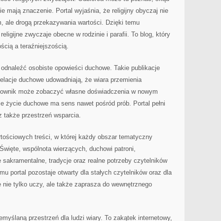
e mają znaczenie. Portal wyjaśnia, że religijny obyczaj nie
, ale drogą przekazywania wartości. Dzięki temu
ligijne zwyczaje obecne w rodzinie i parafii. To blog, który
ścią a teraźniejszością.
odnaleźć osobiste opowieści duchowe. Takie publikacje
elacje duchowe udowadniają, że wiara przemienia
tkownik może zobaczyć własne doświadczenia w nowym
że życie duchowe ma sens nawet pośród prób. Portal pełni
cz także przestrzeń wsparcia.
rtościowych treści, w której każdy obszar tematyczny
 Święte, wspólnota wierzących, duchowi patroni,
e sakramentalne, tradycje oraz realne potrzeby czytelników
mu portal pozostaje otwarty dla stałych czytelników oraz dla
e nie tylko uczy, ale także zaprasza do wewnętrznego
emyślaną przestrzeń dla ludzi wiary. To zakątek internetowy,