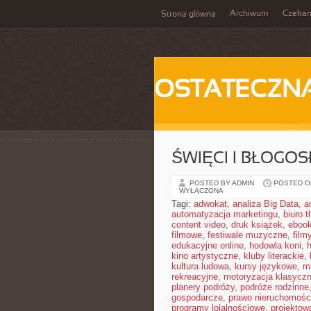
Archiwum
Czeka
Strona główna
OSTATECZN
ŚWIĘCI I BŁOGOS
POSTED BY ADMIN
POSTED ON
WYŁĄCZONA
Tagi:
adwokat
,
analiza Big Data
,
a
automatyzacja marketingu
,
biuro 
content video
,
druk książek
,
ebook
filmowe
,
festiwale muzyczne
,
film
edukacyjne online
,
hodowla koni
,
h
kino artystyczne
,
kluby literackie
,
kultura ludowa
,
kursy językowe
,
m
rekreacyjne
,
motoryzacja klasycz
planery podróży
,
podróże rodzinne
gospodarcze
,
prawo nieruchomośc
programy lojalnościowe
,
projektow