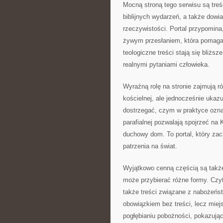
Mocną stroną tego serwisu są treś
biblijnych wydarzeń, a także dowi
rzeczywistości. Portal przypomina
żywym przesłaniem, która pomaga
teologiczne treści stają się bliżs
realnymi pytaniami człowieka.
Wyraźną rolę na stronie zajmują ró
kościelnej, ale jednocześnie ukazu
dostrzegać, czym w praktyce ozna
parafialnej pozwalają spojrzeć na K
duchowy dom. To portal, który za
patrzenia na świat.
Wyjątkowo cenną częścią są także
może przybierać różne formy. Czyte
także treści związane z nabożeńst
obowiązkiem bez treści, lecz mie
pogłębianiu pobożności, pokazują