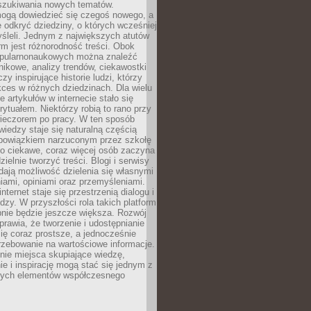
szukiwania nowych tematów.
mogą dowiedzieć się czegoś nowego, a
 odkryć dziedziny, o których wcześniej
śleli. Jednym z największych atutów
orm jest różnorodność treści. Obok
opularnonaukowych można znaleźć
nikowe, analizy trendów, ciekawostki
zy inspirujące historie ludzi, którzy
kces w różnych dziedzinach. Dla wielu
e artykułów w internecie stało się
ytuałem. Niektórzy robią to rano przy
wieczorem po pracy. W ten sposób
iedzy staje się naturalną częścią
 obowiązkiem narzuconym przez szkołę
Co ciekawe, coraz więcej osób zaczyna
ielnie tworzyć treści. Blogi i serwisy
ają możliwość dzielenia się własnymi
ami, opiniami oraz przemyśleniami.
nternet staje się przestrzenią dialogu i
zy. W przyszłości rola takich platform
nie będzie jeszcze większa. Rozwój
sprawia, że tworzenie i udostępnianie
 się coraz prostsze, a jednocześnie
rzebowanie na wartościowe informacje.
nie miejsca skupiające wiedzę,
e i inspirację mogą stać się jednym z
zych elementów współczesnego