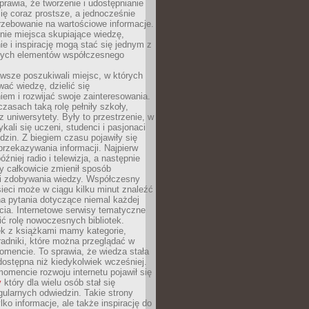
sprawia, że tworzenie i udostępnianie
 się coraz prostsze, a jednocześnie
rzebowanie na wartościowe informacje.
nie miejsca skupiające wiedzę,
e i inspirację mogą stać się jednym z
zych elementów współczesnego
wsze poszukiwali miejsc, w których
ać wiedzę, dzielić się
em i rozwijać swoje zainteresowania.
asach taką rolę pełniły szkoły,
az uniwersytety. Były to przestrzenie, w
ykali się uczeni, studenci i pasjonaci
dzin. Z biegiem czasu pojawiły się
rzekazywania informacji. Najpierw
óźniej radio i telewizja, a następnie
óry całkowicie zmienił sposób
 i zdobywania wiedzy. Współczesny
ieci może w ciągu kilku minut znaleźć
a pytania dotyczące niemal każdej
cia. Internetowe serwisy tematyczne
ić rolę nowoczesnych bibliotek.
ek z książkami mamy kategorie,
oradniki, które można przeglądać w
mencie. To sprawia, że wiedza stała
 dostępna niż kiedykolwiek wcześniej.
mencie rozwoju internetu pojawił się
y
który dla wielu osób stał się
ularnych odwiedzin. Takie strony
ylko informacje, ale także inspirację do