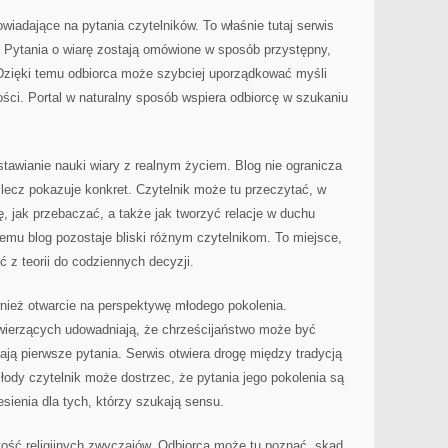
wiadające na pytania czytelników. To właśnie tutaj serwis
. Pytania o wiarę zostają omówione w sposób przystępny,
Dzięki temu odbiorca może szybciej uporządkować myśli
ości. Portal w naturalny sposób wspiera odbiorcę w szukaniu
stawianie nauki wiary z realnym życiem. Blog nie ogranicza
lecz pokazuje konkret. Czytelnik może tu przeczytać, w
ę, jak przebaczać, a także jak tworzyć relacje w duchu
temu blog pozostaje bliski różnym czytelnikom. To miejsce,
z teorii do codziennych decyzji.
wnież otwarcie na perspektywę młodego pokolenia.
wierzących udowadniają, że chrześcijaństwo może być
wiają pierwsze pytania. Serwis otwiera drogę między tradycją
ody czytelnik może dostrzec, że pytania jego pokolenia są
sienia dla tych, którzy szukają sensu.
tość religijnych zwyczajów. Odbiorca może tu poznać, skąd