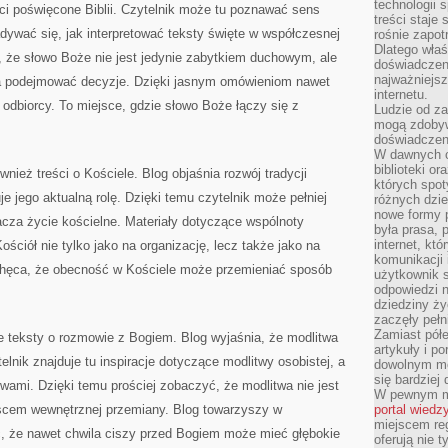
technologii 
ci poświęcone Biblii. Czytelnik może tu poznawać sens
treści staje
adywać się, jak interpretować teksty święte w współczesnej
rośnie zapot
Dlatego właś
, że słowo Boże nie jest jedynie zabytkiem duchowym, ale
doświadczeni
najważniejs
 podejmować decyzje. Dzięki jasnym omówieniom nawet
internetu.
ze odbiorcy. To miejsce, gdzie słowo Boże łączy się z
Ludzie od za
mogą zdobyw
doświadczeni
W dawnych cz
biblioteki or
wnież treści o Kościele. Blog objaśnia rozwój tradycji
których spot
je jego aktualną rolę. Dzięki temu czytelnik może pełniej
różnych dzie
nowe formy p
cza życie kościelne. Materiały dotyczące wspólnoty
była prasa, p
internet, kt
ościół nie tylko jako na organizację, lecz także jako na
komunikacji
chęca, że obecność w Kościele może przemieniać sposób
użytkownik s
odpowiedzi n
dziedziny ży
zaczęły pełn
Zamiast pół
 teksty o rozmowie z Bogiem. Blog wyjaśnia, że modlitwa
artykuły i p
lnik znajduje tu inspiracje dotyczące modlitwy osobistej, a
dowolnym mo
się bardziej
wami. Dzięki temu prościej zobaczyć, że modlitwa nie jest
W pewnym mo
jscem wewnętrznej przemiany. Blog towarzyszy w
portal wiedz
miejscem reg
c, że nawet chwila ciszy przed Bogiem może mieć głębokie
oferują nie t