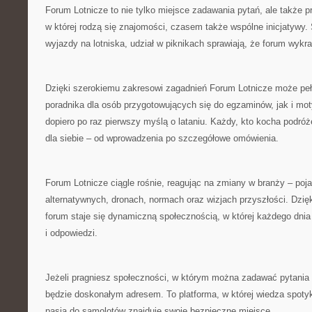
Forum Lotnicze to nie tylko miejsce zadawania pytań, ale także pr
w której rodzą się znajomości, czasem także wspólne inicjatywy. 
wyjazdy na lotniska, udział w piknikach sprawiają, że forum wyk
Dzięki szerokiemu zakresowi zagadnień Forum Lotnicze może peł
poradnika dla osób przygotowujących się do egzaminów, jak i moty
dopiero po raz pierwszy myślą o lataniu. Każdy, kto kocha podróże
dla siebie – od wprowadzenia po szczegółowe omówienia.
Forum Lotnicze ciągle rośnie, reagując na zmiany w branży – poja
alternatywnych, dronach, normach oraz wizjach przyszłości. Dzi
forum staje się dynamiczną społecznością, w której każdego dnia 
i odpowiedzi.
Jeżeli pragniesz społeczności, w którym można zadawać pytania
będzie doskonałym adresem. To platforma, w której wiedza spoty
pasja do samolotów znajduje swoje bezpieczne miejsce.