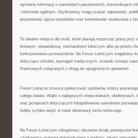
wymianę informacji o samolotach pasażerskich, konstrukcjach mili
i lotnictwie ogólnym. Użytkownicy mogą szukać odpowiedzi, publik
prezentować ujęcia samolotów oraz komentować wydarzenia z br
To idealne miejsce dla osób, które planują rozpocząć pracę przy 
liniowym, stewardessą, mechanikiem lotniczym albo po prostu chc
funkcjonowaniu przewoźników. Na Forum Lotniczym znajdziesz ko
dotyczące szkoleń, wymagań medycznych, ścieżek rozwoju zawo
finansowych związanych z drogą do upragnionych uprawnień.
Forum Lotnicze zrzesza społeczność spotterów, którzy prezentują 
całego świata. Wątki o najlepszych miejscówkach, obiektywach, t
oraz przepisach dotyczących fotografowania samolotów pozwalaj
hobby szybko wejść w świat obserwacji ruchu lotniczego.
Na Forum Lotniczym odnajdziesz obszerne działy poświęcone lini
użytkownicy oceniają doświadczenia z podróży, jakość personelu, 