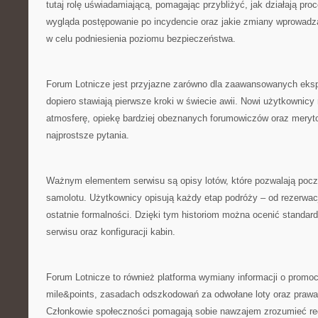
tutaj rolę uświadamiającą, pomagając przybliżyć, jak działają pro
wygląda postępowanie po incydencie oraz jakie zmiany wprowad
w celu podniesienia poziomu bezpieczeństwa.
Forum Lotnicze jest przyjazne zarówno dla zaawansowanych eksper
dopiero stawiają pierwsze kroki w świecie awii. Nowi użytkownicy 
atmosferę, opiekę bardziej obeznanych forumowiczów oraz meryt
najprostsze pytania.
Ważnym elementem serwisu są opisy lotów, które pozwalają pocz
samolotu. Użytkownicy opisują każdy etap podróży – od rezerwacji 
ostatnie formalności. Dzięki tym historiom można ocenić standard 
serwisu oraz konfiguracji kabin.
Forum Lotnicze to również platforma wymiany informacji o promo
mile&points, zasadach odszkodowań za odwołane loty oraz prawach k
Członkowie społeczności pomagają sobie nawzajem zrozumieć reg