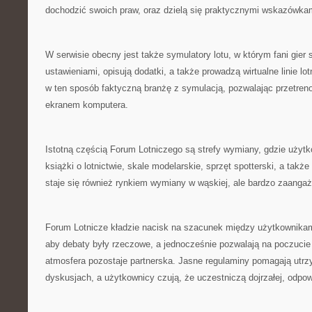
dochodzić swoich praw, oraz dzielą się praktycznymi wskazówka
W serwisie obecny jest także symulatory lotu, w którym fani gier 
ustawieniami, opisują dodatki, a także prowadzą wirtualne linie lo
w ten sposób faktyczną branżę z symulacją, pozwalając przetren
ekranem komputera.
Istotną częścią Forum Lotniczego są strefy wymiany, gdzie uży
książki o lotnictwie, skale modelarskie, sprzęt spotterski, a takż
staje się również rynkiem wymiany w wąskiej, ale bardzo zaangażo
Forum Lotnicze kładzie nacisk na szacunek między użytkownikami
aby debaty były rzeczowe, a jednocześnie pozwalają na poczuci
atmosfera pozostaje partnerska. Jasne regulaminy pomagają utr
dyskusjach, a użytkownicy czują, że uczestniczą dojrzałej, odpow