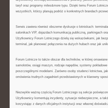
taryf oraz programy miles&more typu. Dzięki temu Forum Lotnicz
wszystkich, którzy planują podróż o konkretnych brandach przew
Serwis zawiera również obszerne dyskusje o lotniskach: terminala
salonikach VIP, dojazdach komunikacją publiczną, parkingach or
Użytkownicy Forum Lotniczego dzielą się wskazówkami, jak bezp
terminal, jak planować połączenia na dużych hubach oraz jak uni
Forum Lotnicze to także obszar dla techników, w której omawian
samolotów, osiągi maszyn, rodzaje napędów, systemy pokładowe 
poszczególnymi modelami. Zarówno osoby studenci lotnictwa, jak 
omówienia trudnych zagadnień przedstawionych w klarowny spos
Niezwykle ważną częścią Forum Lotniczego są sekcje poświęco
Użytkownicy komentują incydenty, sytuacje niebezpieczne, a tak
korzystając z danych oficjalnych instytucji oraz własnej doświadc