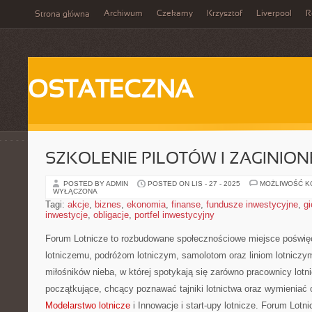
Archiwum
Czekamy
Krzysztof
Liverpool
R
Strona główna
OSTATECZNA
SZKOLENIE PILOTÓW I ZAGINIO
POSTED BY ADMIN
POSTED ON LIS - 27 - 2025
MOŻLIWOŚĆ 
WYŁĄCZONA
Tagi:
akcje
,
biznes
,
ekonomia
,
finanse
,
fundusze inwestycyjne
,
gi
inwestycje
,
obligacje
,
portfel inwestycyjny
Forum Lotnicze to rozbudowane społecznościowe miejsce poświęc
lotniczemu, podróżom lotniczym, samolotom oraz liniom lotniczym
miłośników nieba, w której spotykają się zarówno pracownicy lotni
początkujące, chcący poznawać tajniki lotnictwa oraz wymieniać 
Modelarstwo lotnicze
i Innowacje i start-upy lotnicze. Forum Lotn