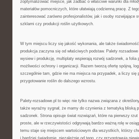
zoptymalizować miejsce, jak zadbać o właściwe warunki dla młodyc
materiałów pomocniczych, które ułatwiają codzienną pracę. Z te
zainteresować zarówno profesjonalistów, jak i osoby rozwijające 
szklarni czy produkcji roślin użytkowych.
W tym miejscu liczy się jakość wykonania, ale także świadomoś
produkcja zaczyna się od właściwych podstaw. Palety rozsadow
wysiew i produkcję, multiplaty wspierają rozwój sadzonek, a folia
możliwości ochrony i organizacji. Razem tworzą ofertę spójną, log
szczególnie tam, gdzie nie ma miejsca na przypadek, a liczy się
przygotowanie roślin do dalszego wzrostu.
Palety-rozsadowe.pl to więc nie tylko nazwa związana z określo
także wyraźny sygnał, że mamy do czynienia z tematyką bliską pr
sadzonek. Strona opisuje świat rozwiązań, które na pierwszy rz
proste, ale w rzeczywistości odgrywają bardzo ważną rolę w osiąg
temu staje się miejscem wartościowym dla wszystkich, którzy chc
i bardziej świadomie, niezależnie od tego, czy przygotowują niew