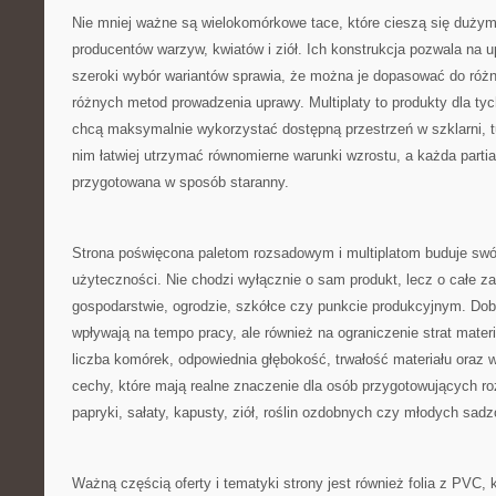
Nie mniej ważne są wielokomórkowe tace, które cieszą się duży
producentów warzyw, kwiatów i ziół. Ich konstrukcja pozwala na 
szeroki wybór wariantów sprawia, że można je dopasować do różn
różnych metod prowadzenia uprawy. Multiplaty to produkty dla tyc
chcą maksymalnie wykorzystać dostępną przestrzeń w szklarni, tu
nim łatwiej utrzymać równomierne warunki wzrostu, a każda part
przygotowana w sposób staranny.
Strona poświęcona paletom rozsadowym i multiplatom buduje swó
użyteczności. Nie chodzi wyłącznie o sam produkt, lecz o całe z
gospodarstwie, ogrodzie, szkółce czy punkcie produkcyjnym. Dobr
wpływają na tempo pracy, ale również na ograniczenie strat mater
liczba komórek, odpowiednia głębokość, trwałość materiału oraz 
cechy, które mają realne znaczenie dla osób przygotowujących r
papryki, sałaty, kapusty, ziół, roślin ozdobnych czy młodych sad
Ważną częścią oferty i tematyki strony jest również folia z PVC, 