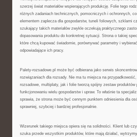
szerzej świat materiałów wspierających produkcję. Folie tego ro
różnych zadaniach technicznych, pomocniczych i ochronnych, co
elementem zaplecza dla gospodarstw, tuneli foliowych, szklarni 
szukający takich materiałów zwykle oczekują praktycznego zasto
dopasowania produktu do konkretnej sytuacji. Strona o takiej spec
które chcą kupować świadomie, porównywać parametry i wybierać
odpowiadające ich pracy.
Palety-rozsadowe.pl może być odbierana jako serwis skoncentr
rozwiązaniach dla rozsady. Nie ma tu miejsca na przypadkowość,
rozsadowe, multiplaty, jak i folie tworzą spójny zestaw produkt
funkcjonowaniu wielu gospodarstw i upraw. To właśnie ta specjali
sprawia, że strona może być cennym punktem odniesienia dla osó
sprawniej, szybciej i bardziej profesjonalnie.
Wizerunek takiego miejsca opiera się na solidności. Klient lub czyt
szuka przede wszystkim produktów, które mają działać, wytrzym