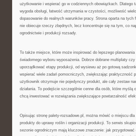
użytkowanie i wspierać go w codziennych obowiązkach. Dlatego t
wygoda obsługi, łatwość utrzymania w czystości, możliwość wiel
dopasowanie do realnych warunków pracy. Strona oparta na tych fi
nie obiecuje rzeczy zbędnych, lecz koncentruje się na tym, co n
ogrodnictwie i produkcji rozsady.
To także miejsce, które może inspirować do lepszego planowania 
świadomego wyboru wyposażenia. Dobrze dobrane multiplaty czy 
uporządkować etapy produkcji, od wysiewu aż po gotową sadzonkę
wspierać wiele zadań pomocniczych, zwiększając praktyczność pr
użytkownik otrzymuje nie pojedynczy produkt, ale cały zestaw na
działania. To podejście szczególnie cenne dla osób, które myślą o
chcą inwestować w rozwiązania zwiększające powtarzalność efek
Opisując stronę palety-rozsadowe.pl, można mówić o miejscu dla 
produkty do uprawy roślin i organizacji produkcji. To serwis skup
sezonie ogrodniczym mają kluczowe znaczenie: jak przygotować 