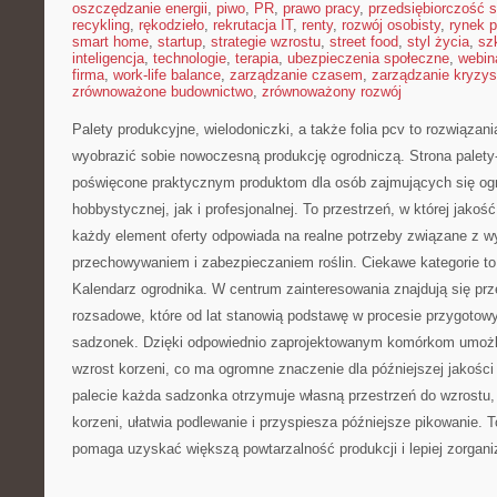
oszczędzanie energii
,
piwo
,
PR
,
prawo pracy
,
przedsiębiorczość 
recykling
,
rękodzieło
,
rekrutacja IT
,
renty
,
rozwój osobisty
,
rynek p
smart home
,
startup
,
strategie wzrostu
,
street food
,
styl życia
,
sz
inteligencja
,
technologie
,
terapia
,
ubezpieczenia społeczne
,
webin
firma
,
work-life balance
,
zarządzanie czasem
,
zarządzanie kryzy
zrównoważone budownictwo
,
zrównoważony rozwój
Palety produkcyjne, wielodoniczki, a także folia pcv to rozwiązani
wyobrazić sobie nowoczesną produkcję ogrodniczą. Strona palety
poświęcone praktycznym produktom dla osób zajmujących się og
hobbystycznej, jak i profesjonalnej. To przestrzeń, w której jakoś
każdy element oferty odpowiada na realne potrzeby związane z w
przechowywaniem i zabezpieczaniem roślin. Ciekawe kategorie t
Kalendarz ogrodnika. W centrum zainteresowania znajdują się pr
rozsadowe, które od lat stanowią podstawę w procesie przygotow
sadzonek. Dzięki odpowiednio zaprojektowanym komórkom umożl
wzrost korzeni, co ma ogromne znaczenie dla późniejszej jakości 
palecie każda sadzonka otrzymuje własną przestrzeń do wzrostu, 
korzeni, ułatwia podlewanie i przyspiesza późniejsze pikowanie. 
pomaga uzyskać większą powtarzalność produkcji i lepiej zorgan