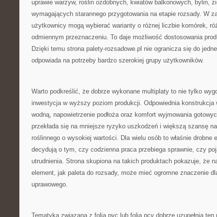
uprawie warzyw, roślin ozdobnych, kwiatów balkonowych, bylin, zi
wymagających starannego przygotowania na etapie rozsady. W za
użytkownicy mogą wybierać warianty o różnej liczbie komórek, ró
odmiennym przeznaczeniu. To daje możliwość dostosowania produ
Dzięki temu strona palety-rozsadowe.pl nie ogranicza się do jedne
odpowiada na potrzeby bardzo szerokiej grupy użytkowników.
Warto podkreślić, że dobrze wykonane multiplaty to nie tylko wygo
inwestycja w wyższy poziom produkcji. Odpowiednia konstrukcja
wodną, napowietrzenie podłoża oraz komfort wyjmowania gotowych
przekłada się na mniejsze ryzyko uszkodzeń i większą szansę na
roślinnego o wysokiej wartości. Dla wielu osób to właśnie drobn
decydują o tym, czy codzienna praca przebiega sprawnie, czy poj
utrudnienia. Strona skupiona na takich produktach pokazuje, że n
element, jak paleta do rozsady, może mieć ogromne znaczenie dl
uprawowego.
Tematyka związana z folią pvc lub folią pcv dobrze uzupełnia ten 