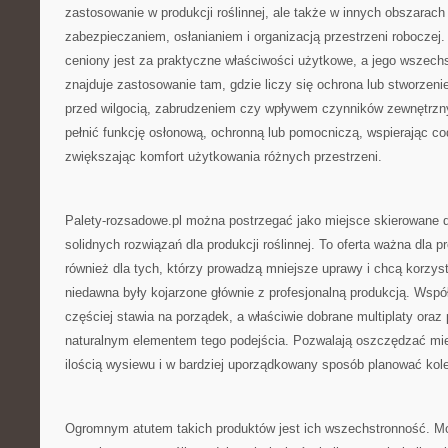
zastosowanie w produkcji roślinnej, ale także w innych obszarac
zabezpieczaniem, osłanianiem i organizacją przestrzeni roboczej.
ceniony jest za praktyczne właściwości użytkowe, a jego wszech
znajduje zastosowanie tam, gdzie liczy się ochrona lub stworzen
przed wilgocią, zabrudzeniem czy wpływem czynników zewnętrzny
pełnić funkcję osłonową, ochronną lub pomocniczą, wspierając co
zwiększając komfort użytkowania różnych przestrzeni.
Palety-rozsadowe.pl można postrzegać jako miejsce skierowane do
solidnych rozwiązań dla produkcji roślinnej. To oferta ważna dla 
również dla tych, którzy prowadzą mniejsze uprawy i chcą korzyst
niedawna były kojarzone głównie z profesjonalną produkcją. Wsp
częściej stawia na porządek, a właściwie dobrane multiplaty oraz 
naturalnym elementem tego podejścia. Pozwalają oszczędzać miej
ilością wysiewu i w bardziej uporządkowany sposób planować kolej
Ogromnym atutem takich produktów jest ich wszechstronność. M