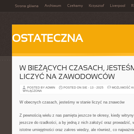
Archiwum
Czekamy
Krzysztof
Liverpool
R
Strona główna
OSTATECZNA
W BIEŻĄCYCH CZASACH, JESTEŚ
LICZYĆ NA ZAWODOWCÓW
POSTED BY ADMIN
POSTED ON SIE - 13 - 2025
MOŻLIWOŚĆ 
WYŁĄCZONA
W obecnych czasach, jesteśmy w stanie liczyć na znawców
Z pewnością wielu z nas pamięta jeszcze te okresy, kiedy witryny
jeszcze do rzadkości, a by jedną z nich założyć oraz prowadzić,
istotne umiejętności oraz zakres wiedzy, ale również, co najważni