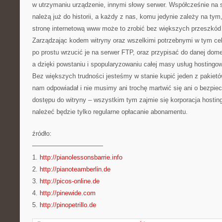
w utrzymaniu urządzenie, innymi słowy serwer. Współcześnie na
należą już do historii, a każdy z nas, komu jedynie zależy na ty
stronę internetową www może to zrobić bez większych przeszkód –
Zarządzając kodem witryny oraz wszelkimi potrzebnymi w tym cel
po prostu wrzucić je na serwer FTP, oraz przypisać do danej domen
a dzięki powstaniu i spopularyzowaniu całej masy usług hostingow
Bez większych trudności jesteśmy w stanie kupić jeden z pakietów
nam odpowiadał i nie musimy ani trochę martwić się ani o bezpie
dostępu do witryny – wszystkim tym zajmie się korporacja hosti
należeć będzie tylko regularne opłacanie abonamentu.
źródło:
———————————
1.
http://pianolessonsbarrie.info
2.
http://pianoteamberlin.de
3.
http://picos-online.de
4.
http://pinewide.com
5.
http://pinopetrillo.de