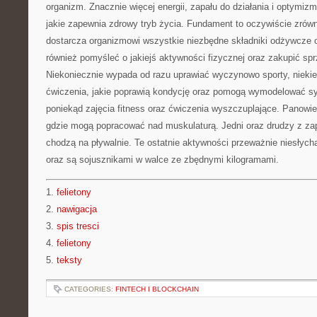
organizm. Znacznie więcej energii, zapału do działania i optymizm 
jakie zapewnia zdrowy tryb życia. Fundament to oczywiście zrów
dostarcza organizmowi wszystkie niezbędne składniki odżywcze 
również pomyśleć o jakiejś aktywności fizycznej oraz zakupić spr
Niekoniecznie wypada od razu uprawiać wyczynowo sporty, niekie
ćwiczenia, jakie poprawią kondycję oraz pomogą wymodelować syl
poniekąd zajęcia fitness oraz ćwiczenia wyszczuplające. Panowie 
gdzie mogą popracować nad muskulaturą. Jedni oraz drudzy z za
chodzą na pływalnie. Te ostatnie aktywności przeważnie niesłych
oraz są sojusznikami w walce ze zbędnymi kilogramami.
1.
felietony
2.
nawigacja
3.
spis tresci
4.
felietony
5.
teksty
CATEGORIES:
FINTECH I BLOCKCHAIN