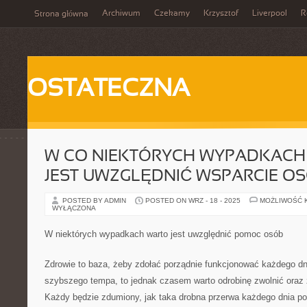
Archiwum
Czekamy
Krzysztof
Liverpool
R
Strona główna
OSTATECZNA
W CO NIEKTÓRYCH WYPADKACH
JEST UWZGLĘDNIĆ WSPARCIE O
POSTED BY ADMIN
POSTED ON WRZ - 18 - 2025
MOŻLIWOŚĆ 
WYŁĄCZONA
W niektórych wypadkach warto jest uwzględnić pomoc osób
Zdrowie to baza, żeby zdołać porządnie funkcjonować każdego dn
szybszego tempa, to jednak czasem warto odrobinę zwolnić oraz z
Każdy będzie zdumiony, jak taka drobna przerwa każdego dnia p