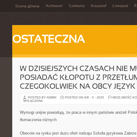
Archiwum
Czekamy
Krzysztof
Liverpool
R
Strona główna
OSTATECZNA
W DZISIEJSZYCH CZASACH NIE 
POSIADAĆ KŁOPOTU Z PRZETŁU
CZEGOKOLWIEK NA OBCY JĘZYK
POSTED BY ADMIN
POSTED ON SIE - 5 - 2025
MOŻLIWOŚĆ K
WYŁĄCZONA
Wymogi unijne powodują, że praca w innym państwie aniżeli Pol
tłumaczenia różnych
Obecnie na rynku jest dużo ofert rodzaju Szkoła językowa Zabrz