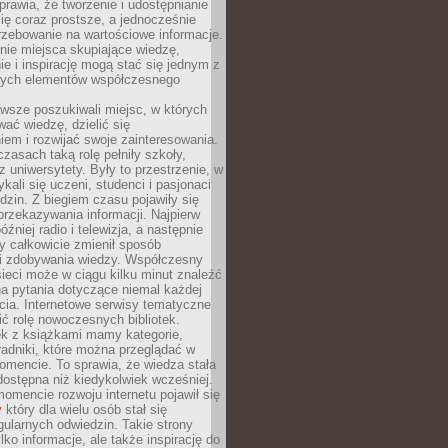
sprawia, że tworzenie i udostępnianie
 się coraz prostsze, a jednocześnie
rzebowanie na wartościowe informacje.
nie miejsca skupiające wiedzę,
e i inspirację mogą stać się jednym z
zych elementów współczesnego
wsze poszukiwali miejsc, w których
ać wiedzę, dzielić się
em i rozwijać swoje zainteresowania.
asach taką rolę pełniły szkoły,
az uniwersytety. Były to przestrzenie, w
ykali się uczeni, studenci i pasjonaci
dzin. Z biegiem czasu pojawiły się
rzekazywania informacji. Najpierw
óźniej radio i telewizja, a następnie
óry całkowicie zmienił sposób
 i zdobywania wiedzy. Współczesny
ieci może w ciągu kilku minut znaleźć
a pytania dotyczące niemal każdej
cia. Internetowe serwisy tematyczne
ić rolę nowoczesnych bibliotek.
ek z książkami mamy kategorie,
oradniki, które można przeglądać w
mencie. To sprawia, że wiedza stała
 dostępna niż kiedykolwiek wcześniej.
mencie rozwoju internetu pojawił się
y
który dla wielu osób stał się
ularnych odwiedzin. Takie strony
ylko informacje, ale także inspirację do