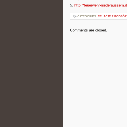
5.
http://feuerwehr-niederaussem.
CATEGORIES:
RELACJE Z PODRÓŻY
Comments are closed.