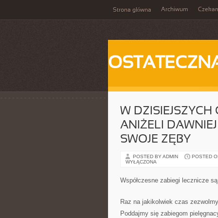
Archiwum
Czeka
Strona główna
OSTATECZN
W DZISIEJSZYCH 
ANIŻELI DAWNIEJ
SWOJE ZĘBY
POSTED BY ADMIN
POSTED ON 
WYŁĄCZONA
Współczesne zabiegi lecznicze są
Raz na jakikolwiek czas zezwolmy
Poddajmy się zabiegom pielęgnacy