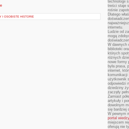
technologii 
de
treści staje
rośnie zapot
Dlatego właś
 I OSOBISTE HISTORIE
doświadczeni
najważniejs
internetu.
Ludzie od za
mogą zdobyw
doświadczeni
W dawnych cz
biblioteki or
których spot
różnych dzie
nowe formy p
była prasa, p
internet, kt
komunikacji
użytkownik s
odpowiedzi n
dziedziny ży
zaczęły pełn
Zamiast pół
artykuły i p
dowolnym mo
się bardziej
W pewnym mo
portal wiedz
miejscem reg
oferują nie t