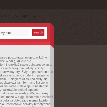
SCRIBE
FACEBOOK
TWITTER
wsze poszukiwali miejsc, w których
ać wiedzę, dzielić się
em i rozwijać swoje zainteresowania.
asach taką rolę pełniły szkoły,
az uniwersytety. Były to przestrzenie, w
ykali się uczeni, studenci i pasjonaci
dzin. Z biegiem czasu pojawiły się
rzekazywania informacji. Najpierw
óźniej radio i telewizja, a następnie
óry całkowicie zmienił sposób
 i zdobywania wiedzy. Współczesny
ieci może w ciągu kilku minut znaleźć
a pytania dotyczące niemal każdej
cia. Internetowe serwisy tematyczne