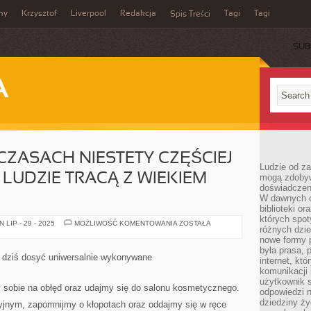
my
Krzysztof
Liverpool
Redakcja
Tagi
Tagi
Spis Treści
SUB
A
CZASACH NIESTETY CZĘŚCIEJ
Ludzie od za
 LUDZIE TRACĄ Z WIEKIEM
mogą zdobyw
doświadczeni
W dawnych cz
biblioteki or
których spot
W
LIP - 29 - 2025
MOŻLIWOŚĆ KOMENTOWANIA
ZOSTAŁA
różnych dzie
DZISIEJSZYCH
CZASACH
nowe formy p
NIESTETY
była prasa, p
CZĘŚCIEJ
 dziś dosyć uniwersalnie wykonywane
internet, kt
ANIŻELI
DAWNIEJ
komunikacji
LUDZIE
użytkownik s
TRACĄ
 sobie na obłęd oraz udajmy się do salonu kosmetycznego.
odpowiedzi n
Z
WIEKIEM
dziedziny ży
jnym, zapomnijmy o kłopotach oraz oddajmy się w ręce
SWOJE