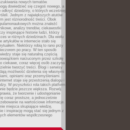
szukiwania nowych tematów.
mogą dowiedzieć się czegoś nowego, a
 odkryć dziedziny, o których wcześniej
śleli. Jednym z największych atutów
orm jest różnorodność treści. Obok
opularnonaukowych można znaleźć
nikowe, analizy trendów, ciekawostki
zy inspirujące historie ludzi, którzy
kces w różnych dziedzinach. Dla wielu
e artykułów w internecie stało się
ytuałem. Niektórzy robią to rano przy
wieczorem po pracy. W ten sposób
iedzy staje się naturalną częścią
 obowiązkiem narzuconym przez szkołę
Co ciekawe, coraz więcej osób zaczyna
ielnie tworzyć treści. Blogi i serwisy
ają możliwość dzielenia się własnymi
ami, opiniami oraz przemyśleniami.
nternet staje się przestrzenią dialogu i
zy. W przyszłości rola takich platform
nie będzie jeszcze większa. Rozwój
sprawia, że tworzenie i udostępnianie
 się coraz prostsze, a jednocześnie
rzebowanie na wartościowe informacje.
nie miejsca skupiające wiedzę,
e i inspirację mogą stać się jednym z
zych elementów współczesnego