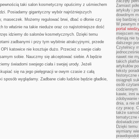
zaczęły pełn
ZĘBY
ą pewnością taki salon kosmetyczny opuścimy z uśmiechem
Zamiast pół
artykuły i p
odzi. Posiadamy gigantyczny wybór najróżniejszych
dowolnym mo
y, maseczek. Możemy regulować brwi, dbać o dłonie czy
się bardziej
W pewnym mo
to właśnie na takie nieduże oraz co najistotniejsze dość
portal wiedz
miejscem reg
e rzęs idziemy do salonów kosmetycznych. Dzięki temu
oferują nie t
tami zadbanymi i przy tym wybitnie atrakcyjnymi, przede
dalszego po
Czytelnicy 
OPI katowice nie kosztuje dużo. Przecież o swoje ciało
jednocześnie
 samym sobie. Nauczmy się akceptować siebie. A będzie
nawet nie my
takich platf
iemy świadomi swojego ciała i swojej urody. Jeżeli
artykułów p
teksty porad
kupiać się na jego pielęgnacji w owym czasie z całą
historyczne c
i sposób wyglądamy. Zadbane ciało ludzkie będzie gładkie,
osiągnęli su
osób czytani
codziennym r
kawie, inni 
zdobywanie w
dnia, a nie
czy pracę. 
także samodz
tematyczne d
doświadczeni
Dzięki temu i
wymiany wied
prawdopodob