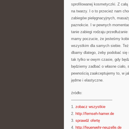
sprofilowanej kosmetyczki. Z cał
na twarzy. I o to przecież nam ch
zabiegów pielęgnacyjnych, masaż
paznokcie. I w pewnych momentach 
tanie zabiegi rodzaju przedłużani
mamy poczucie, że jesteśmy kobie
wszystkim dla samych siebie. Też 
dbamy dlatego, żeby podobać się
tak tylko w owym czasie, gdy będz
będziemy zadbać o własne ciało, s
pewnością zaakceptujemy to, w jak
jędrne i elastyczne.
źródło:
———————————
1.
zobacz wszystkie
2.
http://fernseh-hamer.de
3.
sprawdź ofertę
4.
http://feuerwehr-neuzelle.de