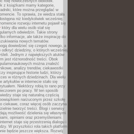
ić rolę nowoczesnych bibliotek.
ek z książkami mamy kategorie,
oradniki, które można przeglądać w
mencie. To sprawia, że wiedza stała
 dostępna niż kiedykolwiek wcześniej.
mencie rozwoju internetu pojawił się
y
który dla wielu osób stał się
ularnych odwiedzin. Takie strony
ylko informacje, ale także inspirację do
szukiwania nowych tematów.
mogą dowiedzieć się czegoś nowego, a
 odkryć dziedziny, o których wcześniej
śleli. Jednym z największych atutów
orm jest różnorodność treści. Obok
opularnonaukowych można znaleźć
nikowe, analizy trendów, ciekawostki
zy inspirujące historie ludzi, którzy
kces w różnych dziedzinach. Dla wielu
e artykułów w internecie stało się
ytuałem. Niektórzy robią to rano przy
wieczorem po pracy. W ten sposób
iedzy staje się naturalną częścią
 obowiązkiem narzuconym przez szkołę
Co ciekawe, coraz więcej osób zaczyna
ielnie tworzyć treści. Blogi i serwisy
ają możliwość dzielenia się własnymi
ami, opiniami oraz przemyśleniami.
nternet staje się przestrzenią dialogu i
zy. W przyszłości rola takich platform
nie będzie jeszcze większa. Rozwój