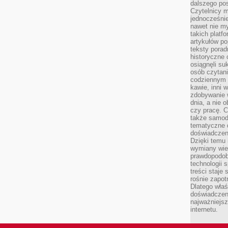
dalszego po
Czytelnicy 
jednocześnie
nawet nie my
takich platf
artykułów p
teksty porad
historyczne c
osiągnęli su
osób czytani
codziennym r
kawie, inni 
zdobywanie w
dnia, a nie
czy pracę. 
także samodz
tematyczne d
doświadczeni
Dzięki temu i
wymiany wied
prawdopodob
technologii 
treści staje
rośnie zapot
Dlatego właś
doświadczeni
najważniejs
internetu.