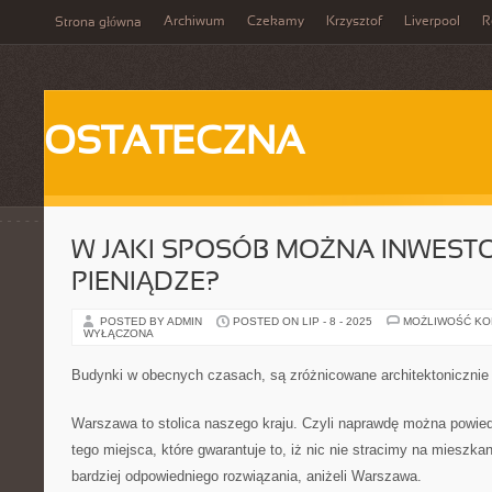
Archiwum
Czekamy
Krzysztof
Liverpool
R
Strona główna
OSTATECZNA
W JAKI SPOSÓB MOŻNA INWES
PIENIĄDZE?
POSTED BY ADMIN
POSTED ON LIP - 8 - 2025
MOŻLIWOŚĆ K
WYŁĄCZONA
Budynki w obecnych czasach, są zróżnicowane architektonicznie
Warszawa to stolica naszego kraju. Czyli naprawdę można powied
tego miejsca, które gwarantuje to, iż nic nie stracimy na mieszka
bardziej odpowiedniego rozwiązania, aniżeli Warszawa.