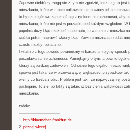
Zapewne niektórzy mogą się z tym nie zgodzić, lecz często jest ta
mieszkania, które w istocie całkowicie nie powinny ich interes
to by szczegółowo zapoznać się z rynkiem nieruchomości, aby ni
mieszkania, które nie jest w porządku pod każdym względem. W
popełnić duży błąd i zakupić słabe auto, to w sumie z mieszkaniem
ciężko potem naprawić własny błąd. Zawsze można sprzedać mies
często niezbyt opłacalne.
I właśnie z tego powodu powinniśmy w bardzo umiejętny sposób 
poszukiwania nieruchomości. Pamiętajmy o tym, a pewnie będzie
którzy są bardziej zadowoleni. Odnośnie tego ciężko miewać więk
sprawa jest taka, że w przeważającej większości przypadków tak
wiemy co trzeba zrobić. Problem jest taki, że najzwyczajniej pos
pochopnie. To źle, bo fakty są takie, iż bez cienia wątpliwości z
mieszkania.
źródło:
———————————
1.
http://bluemchen-frankfurt.de
2.
poznaj więcej