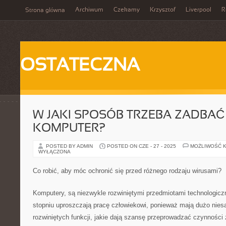
Archiwum
Czekamy
Krzysztof
Liverpool
R
Strona główna
OSTATECZNA
W JAKI SPOSÓB TRZEBA ZADBA
KOMPUTER?
POSTED BY ADMIN
POSTED ON CZE - 27 - 2025
MOŻLIWOŚĆ 
WYŁĄCZONA
Co robić, aby móc ochronić się przed różnego rodzaju wirusami?
Komputery, są niezwykle rozwiniętymi przedmiotami technologicz
stopniu uproszczają pracę człowiekowi, ponieważ mają dużo nie
rozwiniętych funkcji, jakie dają szansę przeprowadzać czynności 