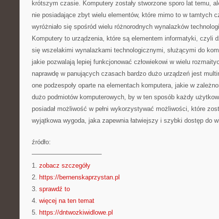
krótszym czasie. Komputery zostały stworzone sporo lat temu, ale
nie posiadające zbyt wielu elementów, które mimo to w tamtych
wyróżniało się spośród wielu różnorodnych wynalazków technolog
Komputery to urządzenia, które są elementem informatyki, czyli dzi
się wszelakimi wynalazkami technologicznymi, służącymi do komun
jakie pozwalają lepiej funkcjonować człowiekowi w wielu rozmait
naprawdę w panujących czasach bardzo dużo urządzeń jest multim
one podzespoły oparte na elementach komputera, jakie w zależnoś
dużo podmiotów komputerowych, by w ten sposób każdy użytkown
posiadał możliwość w pełni wykorzystywać możliwości, które zost
wyjątkowa wygoda, jaka zapewnia łatwiejszy i szybki dostęp do w
źródło:
———————————
1.
zobacz szczegóły
2.
https://bernenskaprzystan.pl
3.
sprawdź to
4.
więcej na ten temat
5.
https://dntwozkiwidlowe.pl