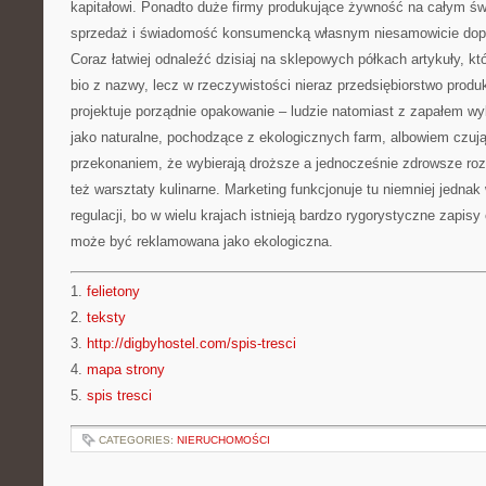
kapitałowi. Ponadto duże firmy produkujące żywność na całym św
sprzedaż i świadomość konsumencką własnym niesamowicie do
Coraz łatwiej odnaleźć dzisiaj na sklepowych półkach artykuły, któ
bio z nazwy, lecz w rzeczywistości nieraz przedsiębiorstwo produk
projektuje porządnie opakowanie – ludzie natomiast z zapałem wy
jako naturalne, pochodzące z ekologicznych farm, albowiem czują
przekonaniem, że wybierają droższe a jednocześnie zdrowsze roz
też warsztaty kulinarne. Marketing funkcjonuje tu niemniej jedna
regulacji, bo w wielu krajach istnieją bardzo rygorystyczne zapis
może być reklamowana jako ekologiczna.
1.
felietony
2.
teksty
3.
http://digbyhostel.com/spis-tresci
4.
mapa strony
5.
spis tresci
CATEGORIES:
NIERUCHOMOŚCI