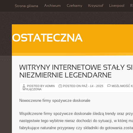
Archiwum
Czekamy
Krzysztof
Liverpool
R
Strona główna
OSTATECZNA
WITRYNY INTERNETOWE STAŁY S
NIEZMIERNIE LEGENDARNE
POSTED BY ADMIN
POSTED ON PAŹ - 14 - 2025
MOŻLIWOŚĆ 
WYŁĄCZONA
Nowoczesne firmy spożywcze doskonale
Współczesne firmy spożywcze doskonale śledzą trendy oraz przys
następstwie tego wybitnie nieraz dochodzi do sytuacji, w której m
fabrykujące naturalne przyprawy czy składniki do gotowania zosta