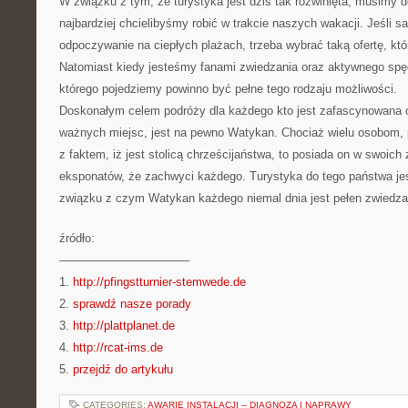
W związku z tym, że turystyka jest dziś tak rozwinięta, musimy 
najbardziej chcielibyśmy robić w trakcie naszych wakacji. Jeśli s
odpoczywanie na ciepłych plażach, trzeba wybrać taką ofertę, kt
Natomiast kiedy jesteśmy fanami zwiedzania oraz aktywnego spę
którego pojedziemy powinno być pełne tego rodzaju możliwości.
Doskonałym celem podróży dla każdego kto jest zafascynowana 
ważnych miejsc, jest na pewno Watykan. Chociaż wielu osobom, p
z faktem, iż jest stolicą chrześcijaństwa, to posiada on w swoic
eksponatów, że zachwyci każdego. Turystyka do tego państwa jes
związku z czym Watykan każdego niemal dnia jest pełen zwiedza
źródło:
———————————
1.
http://pfingstturnier-stemwede.de
2.
sprawdź nasze porady
3.
http://plattplanet.de
4.
http://rcat-ims.de
5.
przejdź do artykułu
CATEGORIES:
AWARIE INSTALACJI – DIAGNOZA I NAPRAWY