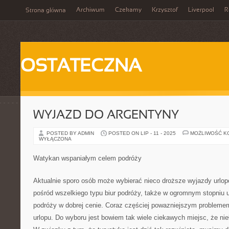
Archiwum
Czekamy
Krzysztof
Liverpool
R
Strona główna
OSTATECZNA
WYJAZD DO ARGENTYNY
POSTED BY ADMIN
POSTED ON LIP - 11 - 2025
MOŻLIWOŚĆ K
WYŁĄCZONA
Watykan wspaniałym celem podróży
Aktualnie sporo osób może wybierać nieco droższe wyjazdy urlo
pośród wszelkiego typu biur podróży, także w ogromnym stopniu uł
podróży w dobrej cenie. Coraz częściej powazniejszym problemem 
urlopu. Do wyboru jest bowiem tak wiele ciekawych miejsc, że nie