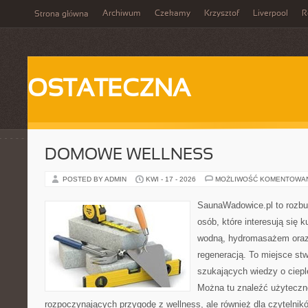
Archiwum
Czekamy
Krzysztof
Liverpool
R
Strona główna
OSTATECZNA
DOMOWE WELLNESS
POSTED BY ADMIN
KWI - 17 - 2026
MOŻLIWOŚĆ KOMENTOWA
SaunaWadowice.pl to rozbud
osób, które interesują się k
wodną, hydromasażem oraz
regeneracją. To miejsce st
szukających wiedzy o cieple
Można tu znaleźć użyteczn
rozpoczynających przygodę z wellness, ale również dla czytelni