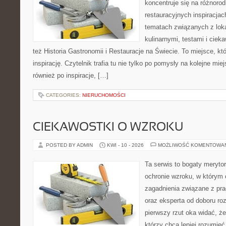
koncentruje się na różnoro
restauracyjnych inspiracjac
tematach związanych z lok
kulinarnymi, testami i cie
też Historia Gastronomii i Restauracje na Świecie. To miejsce, kt
inspirację. Czytelnik trafia tu nie tylko po pomysły na kolejne mie
również po inspiracje, […]
CATEGORIES:
NIERUCHOMOŚCI
CIEKAWOSTKI O WZROKU
POSTED BY ADMIN
KWI - 10 - 2026
MOŻLIWOŚĆ KOMENTOWA
Ta serwis to bogaty meryto
ochronie wzroku, w którym 
zagadnienia związane z pra
oraz eksperta od doboru ro
pierwszy rzut oka widać, że 
którzy chcą lepiej rozumieć