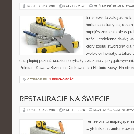
POSTED BY ADMIN
KWI - 12 - 2026
MOŻLIWOŚĆ KOMENTOWA
ten serwis to zakątek, w kt
herbacianą tradycją, a zam
napojów zamienia się w pra
treści i codzienną dawkę w
który został stworzony dla 
wielbicieli herbaty, a także 
chcą lepiej poznać codzienne rytuały związane z przygotowywani
Polecam Kawa w Biznesie i Ciekawostki i Historia Kawy. Na stro
CATEGORIES:
NIERUCHOMOŚCI
RESTAURACJE NA ŚWIECIE
POSTED BY ADMIN
KWI - 11 - 2026
MOŻLIWOŚĆ KOMENTOWA
Ten serwis to inspirujące m
czytelnikach zainteresowany