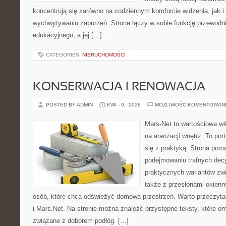
koncentrują się zarówno na codziennym komforcie widzenia, jak 
wychwytywaniu zaburzeń. Strona łączy w sobie funkcję przewodni
edukacyjnego, a jej […]
CATEGORIES:
NIERUCHOMOŚCI
KONSERWACJA I RENOWACJA
POSTED BY ADMIN
KWI - 9 - 2026
MOŻLIWOŚĆ KOMENTOWAN
Mars-Net to wartościowa wit
na aranżacji wnętrz. To port
się z praktyką. Strona po
podejmowaniu trafnych decy
praktycznych wariantów zw
także z przesłonami okienn
osób, które chcą odświeżyć domową przestrzeń. Warto przeczyta
i Mars.Net. Na stronie można znaleźć przystępne teksty, które o
związane z doborem podłóg. […]