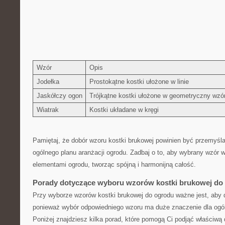
Wzór
Opis
Jodełka
Prostokątne kostki ułożone‍ w linie
Jaskółczy ogon
Trójkątne kostki ⁣ułożone w ⁢geometryczny wzó
Wiatrak
Kostki⁢ układane w kręgi
Pamiętaj,‌ że dobór ⁢wzoru kostki brukowej powinien ​być ⁤przemyś
ogólnego planu aranżacji ⁤ogrodu. Zadbaj o to, aby wybrany ⁢wzór ws
elementami ogrodu, tworząc ⁣spójną ⁣i harmonijną całość.
Porady dotyczące wyboru wzorów kostki ⁤brukowej do
Przy wyborze wzorów kostki brukowej do ogrodu ważne jest, aby d
ponieważ⁣ wybór ⁣odpowiedniego wzoru ma duże ‌znaczenie dla ogóln
Poniżej znajdziesz‍ kilka porad, które pomogą ​Ci podjąć właściwą