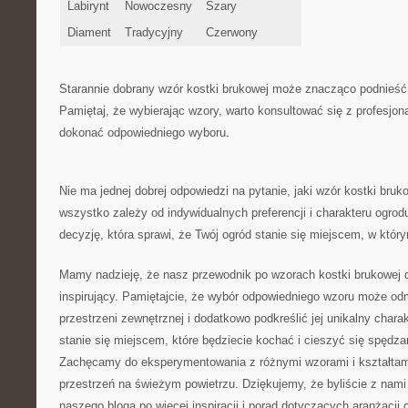
Labirynt
Nowoczesny
Szary
Diament
Tradycyjny
Czerwony
Starannie dobrany ​wzór kostki brukowej może znacząco podnieść‍
Pamiętaj, że wybierając wzory, ‍warto konsultować się z profesjon
dokonać odpowiedniego​ wyboru.
Nie ma jednej dobrej odpowiedzi na pytanie, jaki wzór kostki bruk
wszystko zależy ⁣od indywidualnych preferencji i charakteru ogrod
decyzję, która sprawi, że Twój ogród stanie się‌ miejscem, w⁢ kt
Mamy nadzieję, że nasz przewodnik⁤ po wzorach kostki brukowej d
inspirujący. Pamiętajcie, że wybór odpowiedniego wzoru​ może od
przestrzeni zewnętrznej i dodatkowo podkreślić jej‍ unikalny char
stanie ‍się miejscem, które⁤ będziecie kochać i cieszyć się spędza
Zachęcamy do eksperymentowania z ‍różnymi​ wzorami ‍i kształtam
przestrzeń na świeżym powietrzu. Dziękujemy, że byliście z nami
naszego bloga po więcej inspiracji i​ porad dotyczących aranżacji