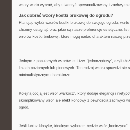
wzory warto ⁤wybrać, aby ⁤stworzyć spersonalizowany i zachwycaj
Jak dobrać⁢ wzory kostki brukowej do​ ogrodu?
Planując wybór wzorów kostki brukowej ‍do swojego ogrodu, warto z
chcemy ⁣osiągnąć oraz⁤ jakie są nasze preferencje estetyczne. Ist
wzorów kostki ​brukowej, które mogą nadać⁤ charakteru naszej przes
Jednym z popularnych wzorów​ jest ⁢tzw. ‍”jednorzędowy”, czyli ułoż
liniach poziomych lub pionowych. Ten rodzaj wzoru sprawdzi się​ s
minimalistycznym charakterze.
Kolejną ​opcją jest wzór „warkocz”, ⁢który dodaje elegancji i nietyp
skomplikowany wzór, ale efekt końcowy z pewnością zachwyci w
ogród.
Jeśli⁣ lubisz‍ klasykę, idealnym wyborem będzie‌ wzór „koniczyna”,