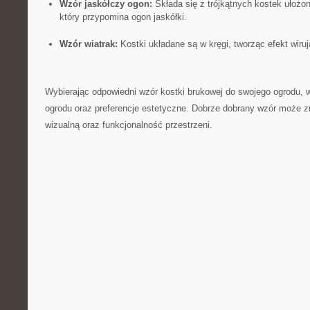
Wzór jaskółczy ogon:
Składa⁤ się​ z‌ trójkątnych kostek ⁢uło
który przypomina ogon jaskółki.
Wzór wiatrak:
Kostki układane są w kręgi,‌ tworząc efekt‍ wiru
Wybierając ⁤odpowiedni wzór kostki brukowej do swojego ogrodu, 
ogrodu ⁤oraz preferencje estetyczne. Dobrze dobrany wzór ​może
wizualną oraz funkcjonalność przestrzeni.