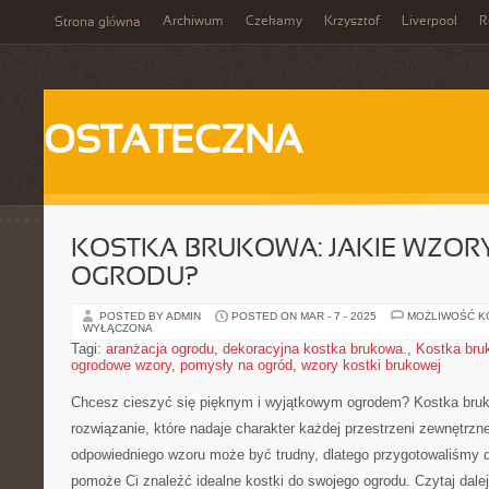
Archiwum
Czekamy
Krzysztof
Liverpool
R
Strona główna
OSTATECZNA
KOSTKA BRUKOWA: JAKIE WZOR
OGRODU?
POSTED BY ADMIN
POSTED ON MAR - 7 - 2025
MOŻLIWOŚĆ 
WYŁĄCZONA
Tagi:
aranżacja ogrodu
,
dekoracyjna kostka brukowa.
,
Kostka bru
ogrodowe wzory
,
pomysły na ogród
,
wzory kostki brukowej
Chcesz cieszyć się pięknym⁣ i wyjątkowym ogrodem? Kostka ‍bruk
⁤rozwiązanie, które nadaje charakter każdej przestrzeni ‍zewnętrz
odpowiedniego wzoru​ może być ⁤trudny, dlatego ‌przygotowaliśmy d
pomoże Ci znaleźć ​idealne kostki‍ do swojego ogrodu. Czytaj dalej,