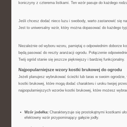
koniczyny z czterema listkami. Ten wzór pasuje ‌do⁤ każdego rodz
Jeśli chcesz⁣ dodać nieco luzu i swobody, warto zastanowić⁢ się ⁢
Jest to uniwersalny wzór, który‌ można ⁤dopasować do ⁣każdego typ
Niezależnie od wyboru wzoru, pamiętaj o odpowiednim ⁢doborze kol
będą pasować do reszty aranżacji ogrodu.⁣ Połączenie odpowiednie
Twój ogród stanie​ się ⁣jeszcze piękniejszy i bardziej funkcjonalny.
Najpopularniejsze wzory‌ kostki ⁣brukowej do ogrodu
Jeżeli ⁣planujesz wybrukować ⁣ścieżki lub taras w ⁢swoim ogrodzie
kostki brukowej, które mogą dodać charakteru i uroku twojej⁣ przestr
najpopularniejszych ‌wzorów kostki brukowej, które ⁢możesz wybra
Wzór jodełka:
Charakteryzuje się prostokątnymi kostkami ułoż
efektowny wzór ‍przypominający ⁢gałęzie jodły.