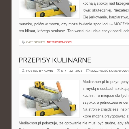
kochają spokój nad brzegie
łowić skuteczniej. Niezależn
Cię jerkowanie, karpiarstwo
muszkę, połów w morzu, czy może łowienie spod lodu – MOCZYK
ten klimat, którego szukasz. Ten wortal nie udaje encyklopedii od
CATEGORIES:
NIERUCHOMOŚCI
PRZEPISY KULINARNE
POSTED BY ADMIN
STY - 22 - 2026
MOŻLIWOŚĆ KOMENTOWA
Mediaknorr.pl to przystępny
z myślą o osobach szukają
kuchni. To miejsce dla tyc
szybko, a jednocześnie ce
Na stronie znajdziesz inspi
które można przygotować z
Mediaknorr.pl pokazuje, że gotowanie nie musi być trudne, aby ef