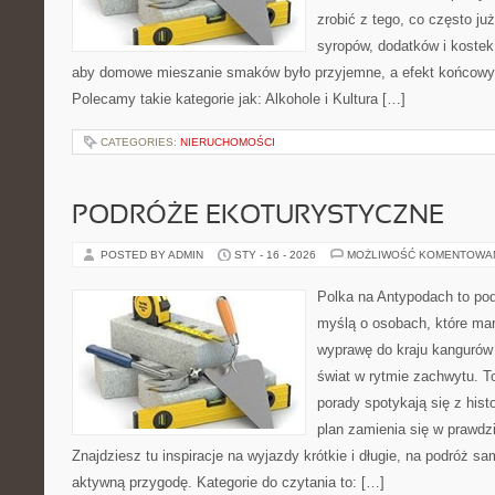
zrobić z tego, co często j
syropów, dodatków i kostek 
aby domowe mieszanie smaków było przyjemne, a efekt końcowy w
Polecamy takie kategorie jak: Alkohole i Kultura […]
CATEGORIES:
NIERUCHOMOŚCI
PODRÓŻE EKOTURYSTYCZNE
POSTED BY ADMIN
STY - 16 - 2026
MOŻLIWOŚĆ KOMENTOWA
Polka na Antypodach to pod
myślą o osobach, które mar
wyprawę do kraju kangurów 
świat w rytmie zachwytu. T
porady spotykają się z histo
plan zamienia się w prawdz
Znajdziesz tu inspiracje na wyjazdy krótkie i długie, na podróż 
aktywną przygodę. Kategorie do czytania to: […]