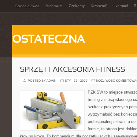
Archiwum
Czekamy
Krzysztof
Liverpool
R
Strona główna
OSTATECZNA
SPRZĘT I AKCESORIA FITNESS
POSTED BY ADMIN
STY - 25 - 2026
MOŻLIWOŚĆ KOMENTOWA
PZKiSW to miejsce stworzo
trening z masą własnego cia
szukasz praktycznych por
wytrzymałość bez konieczn
profesjonalnej siłowni, a d
formie, ta strona jest dokła
krok po kroku. To kompendium dla początkujących i zaawansowany