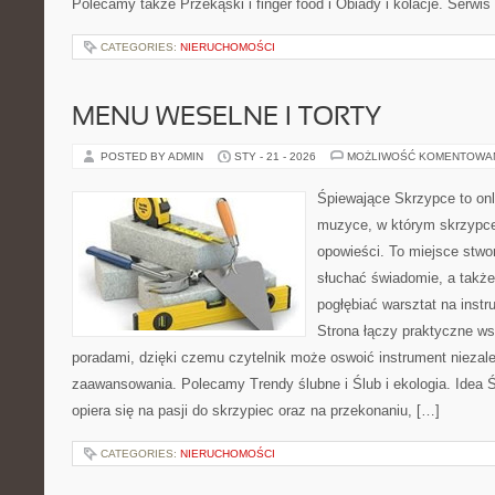
Polecamy także Przekąski i finger food i Obiady i kolacje. Serwis 
CATEGORIES:
NIERUCHOMOŚCI
MENU WESELNE I TORTY
POSTED BY ADMIN
STY - 21 - 2026
MOŻLIWOŚĆ KOMENTOWA
Śpiewające Skrzypce to on
muzyce, w którym skrzypce
opowieści. To miejsce stwo
słuchać świadomie, a także 
pogłębiać warsztat na ins
Strona łączy praktyczne w
poradami, dzięki czemu czytelnik może oswoić instrument niezal
zaawansowania. Polecamy Trendy ślubne i Ślub i ekologia. Idea 
opiera się na pasji do skrzypiec oraz na przekonaniu, […]
CATEGORIES:
NIERUCHOMOŚCI