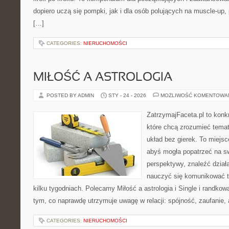
dopiero uczą się pompki, jak i dla osób polujących na muscle-up,
[…]
CATEGORIES:
NIERUCHOMOŚCI
MIŁOŚĆ A ASTROLOGIA
POSTED BY ADMIN
STY - 24 - 2026
MOŻLIWOŚĆ KOMENTOWA
ZatrzymajFaceta.pl to konkr
które chcą zrozumieć temat
układ bez gierek. To miejs
abyś mogła popatrzeć na sw
perspektywy, znaleźć dział
nauczyć się komunikować ta
kilku tygodniach. Polecamy Miłość a astrologia i Single i randkow
tym, co naprawdę utrzymuje uwagę w relacji: spójność, zaufanie,
CATEGORIES:
NIERUCHOMOŚCI