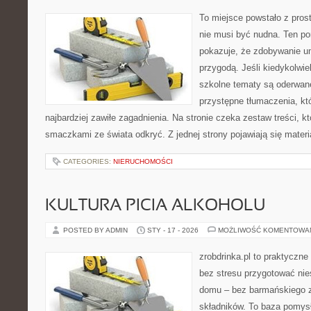
To miejsce powstało z pros
nie musi być nudna. Ten po
pokazuje, że zdobywanie u
przygodą. Jeśli kiedykolwie
szkolne tematy są oderwane
przystępne tłumaczenia, k
najbardziej zawiłe zagadnienia. Na stronie czeka zestaw treści, kt
smaczkami ze świata odkryć. Z jednej strony pojawiają się materia
CATEGORIES:
NIERUCHOMOŚCI
KULTURA PICIA ALKOHOLU
POSTED BY ADMIN
STY - 17 - 2026
MOŻLIWOŚĆ KOMENTOWA
zrobdrinka.pl to praktyczne
bez stresu przygotować nie
domu – bez barmańskiego z
składników. To baza pomysłó