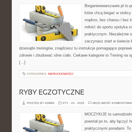
Bieganiewwarszawie.pl to p
które chcą biegać w stolicy
mądrze, bez chaosu i bez ko
miłość do sportu spotyka s
praktycznym. Niezależnie o
zaczynasz start w świecie
dziesiątki treningów, znajdziesz tu instrukcje pomagające poprawi
zdrowie i zbudować silne ciało. Ciekawe kategorie to Trening na sp
[…]
CATEGORIES:
NIERUCHOMOŚCI
RYBY EGZOTYCZNE
POSTED BY ADMIN
STY - 24 - 2026
MOŻLIWOŚĆ KOMENTOWA
MOCZYKIJE to samodzielny 
powstał po to, aby łączyć 
praktycznymi poradami. To 