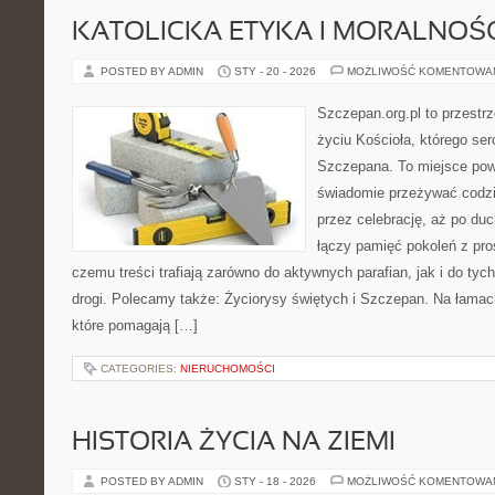
KATOLICKA ETYKA I MORALNOŚ
POSTED BY ADMIN
STY - 20 - 2026
MOŻLIWOŚĆ KOMENTOWA
Szczepan.org.pl to przestr
życiu Kościoła, którego ser
Szczepana. To miejsce pows
świadomie przeżywać codzi
przez celebrację, aż po du
łączy pamięć pokoleń z pro
czemu treści trafiają zarówno do aktywnych parafian, jak i do tych
drogi. Polecamy także: Życiorysy świętych i Szczepan. Na łamach
które pomagają […]
CATEGORIES:
NIERUCHOMOŚCI
HISTORIA ŻYCIA NA ZIEMI
POSTED BY ADMIN
STY - 18 - 2026
MOŻLIWOŚĆ KOMENTOWA