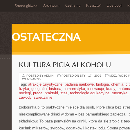
Archiwum
Czekamy
Krzysztof
Liverpool
R
Strona główna
OSTATECZNA
KULTURA PICIA ALKOHOLU
POSTED BY ADMIN
POSTED ON STY - 17 - 2026
MOŻLIWOŚĆ 
WYŁĄCZONA
Tagi:
atrakcje turystyczne
,
badania naukowe
,
biologia
,
chemia
,
ci
fizyka
,
geografia
,
historia
,
humanistyka
,
innowacje
,
kursy
,
matem
noclegi
,
praca
,
praktyki
,
staż
,
technologie edukacyjne
,
turystyka
,
zawody
,
zwiedzanie
zrobdrinka.pl to praktyczne miejsce dla osób, które chcą bez str
nieskomplikowane drinki w domu – bez barmańskiego zaplecza i
składników. To baza pomysłów na drinki, które da się zrobić z te
kuchni: mikserów, syropów, dodatków i kostek lodu. Strona pows