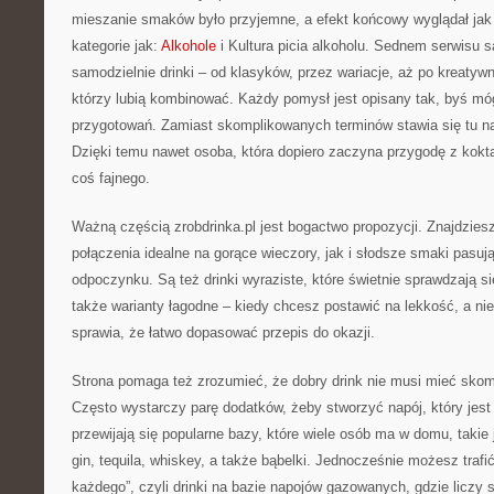
mieszanie smaków było przyjemne, a efekt końcowy wyglądał jak
kategorie jak:
Alkohole
i Kultura picia alkoholu. Sednem serwisu s
samodzielnie drinki – od klasyków, przez wariacje, aż po kreatyw
którzy lubią kombinować. Każdy pomysł jest opisany tak, byś mó
przygotowań. Zamiast skomplikowanych terminów stawia się tu na
Dzięki temu nawet osoba, która dopiero zaczyna przygodę z kokt
coś fajnego.
Ważną częścią zrobdrinka.pl jest bogactwo propozycji. Znajdziesz
połączenia idealne na gorące wieczory, jak i słodsze smaki pasu
odpoczynku. Są też drinki wyraziste, które świetnie sprawdzają 
także warianty łagodne – kiedy chcesz postawić na lekkość, a nie 
sprawia, że łatwo dopasować przepis do okazji.
Strona pomaga też zrozumieć, że dobry drink nie musi mieć skomp
Często wystarczy parę dodatków, żeby stworzyć napój, który jes
przewijają się popularne bazy, które wiele osób ma w domu, takie
gin, tequila, whiskey, a także bąbelki. Jednocześnie możesz trafić
każdego”, czyli drinki na bazie napojów gazowanych, gdzie liczy