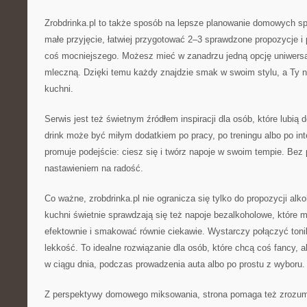
Zrobdrinka.pl to także sposób na lepsze planowanie domowych sp
małe przyjęcie, łatwiej przygotować 2–3 sprawdzone propozycje 
coś mocniejszego. Możesz mieć w zanadrzu jedną opcję uniwersalną
mleczną. Dzięki temu każdy znajdzie smak w swoim stylu, a Ty n
kuchni.
Serwis jest też świetnym źródłem inspiracji dla osób, które lubią
drink może być miłym dodatkiem po pracy, po treningu albo po i
promuje podejście: ciesz się i twórz napoje w swoim tempie. Bez p
nastawieniem na radość.
Co ważne, zrobdrinka.pl nie ogranicza się tylko do propozycji a
kuchni świetnie sprawdzają się też napoje bezalkoholowe, które
efektownie i smakować równie ciekawie. Wystarczy połączyć tonik
lekkość. To idealne rozwiązanie dla osób, które chcą coś fancy, a
w ciągu dnia, podczas prowadzenia auta albo po prostu z wyboru.
Z perspektywy domowego miksowania, strona pomaga też zrozumi