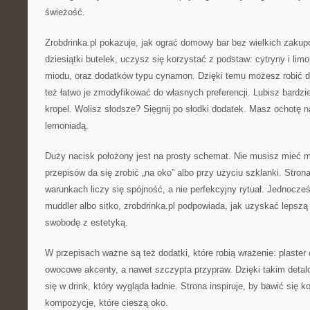
świeżość.
Zrobdrinka.pl pokazuje, jak ograć domowy bar bez wielkich zaku
dziesiątki butelek, uczysz się korzystać z podstaw: cytryny i limo
miodu, oraz dodatków typu cynamon. Dzięki temu możesz robić dri
też łatwo je zmodyfikować do własnych preferencji. Lubisz bardzi
kropel. Wolisz słodsze? Sięgnij po słodki dodatek. Masz ochotę 
lemoniadą.
Duży nacisk położony jest na prosty schemat. Nie musisz mieć mi
przepisów da się zrobić „na oko” albo przy użyciu szklanki. Str
warunkach liczy się spójność, a nie perfekcyjny rytuał. Jednocześ
muddler albo sitko, zrobdrinka.pl podpowiada, jak uzyskać lepszą 
swobodę z estetyką.
W przepisach ważne są też dodatki, które robią wrażenie: plaster 
owocowe akcenty, a nawet szczypta przypraw. Dzięki takim deta
się w drink, który wygląda ładnie. Strona inspiruje, by bawić się k
kompozycje, które cieszą oko.