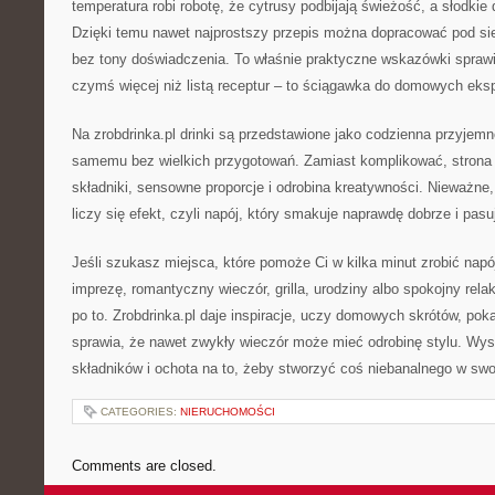
temperatura robi robotę, że cytrusy podbijają świeżość, a słodkie
Dzięki temu nawet najprostszy przepis można dopracować pod sie
bez tony doświadczenia. To właśnie praktyczne wskazówki sprawiaj
czymś więcej niż listą receptur – to ściągawka do domowych ek
Na zrobdrinka.pl drinki są przedstawione jako codzienna przyjem
samemu bez wielkich przygotowań. Zamiast komplikować, strona 
składniki, sensowne proporcje i odrobina kreatywności. Nieważn
liczy się efekt, czyli napój, który smakuje naprawdę dobrze i pasuj
Jeśli szukasz miejsca, które pomoże Ci w kilka minut zrobić na
imprezę, romantyczny wieczór, grilla, urodziny albo spokojny relak
po to. Zrobdrinka.pl daje inspiracje, uczy domowych skrótów, poka
sprawia, że nawet zwykły wieczór może mieć odrobinę stylu. Wyst
składników i ochota na to, żeby stworzyć coś niebanalnego w swo
CATEGORIES:
NIERUCHOMOŚCI
Comments are closed.