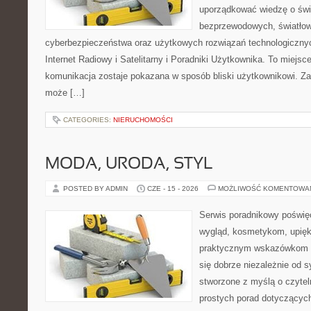
uporządkować wiedzę o świec
bezprzewodowych, światłow
cyberbezpieczeństwa oraz użytkowych rozwiązań technologicznyc
Internet Radiowy i Satelitarny i Poradniki Użytkownika. To miej
komunikacja zostaje pokazana w sposób bliski użytkownikowi. Zami
może […]
CATEGORIES:
NIERUCHOMOŚCI
MODA, URODA, STYL
POSTED BY ADMIN
CZE - 15 - 2026
MOŻLIWOŚĆ KOMENTOWA
Serwis poradnikowy poświęc
wygląd, kosmetykom, upięk
praktycznym wskazówkom d
się dobrze niezależnie od s
stworzone z myślą o czytel
prostych porad dotyczących