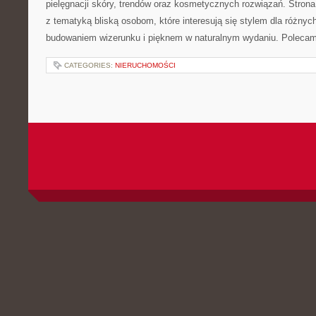
pielęgnacji skóry, trendów oraz kosmetycznych rozwiązań. Strona 
z tematyką bliską osobom, które interesują się stylem dla różny
budowaniem wizerunku i pięknem w naturalnym wydaniu. Poleca
CATEGORIES:
NIERUCHOMOŚCI