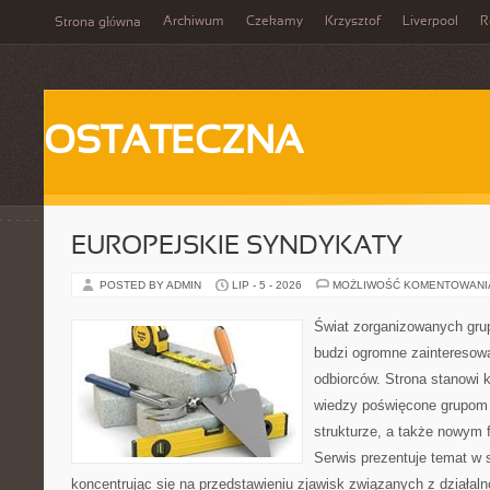
Archiwum
Czekamy
Krzysztof
Liverpool
R
Strona główna
OSTATECZNA
EUROPEJSKIE SYNDYKATY
POSTED BY ADMIN
LIP - 5 - 2026
MOŻLIWOŚĆ KOMENTOWAN
Świat zorganizowanych grup
budzi ogromne zainteresowa
odbiorców. Strona stanowi
wiedzy poświęcone grupom p
strukturze, a także nowym
Serwis prezentuje temat w 
koncentrując się na przedstawieniu zjawisk związanych z działal