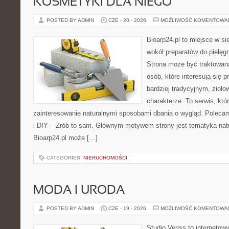
KOSMETYKI DLA NIEGO
POSTED BY ADMIN
CZE - 20 - 2026
MOŻLIWOŚĆ KOMENTOWA
Bioarp24.pl to miejsce w sie
wokół preparatów do pielęgna
Strona może być traktowana
osób, które interesują się
bardziej tradycyjnym, zioł
charakterze. To serwis, któ
zainteresowanie naturalnymi sposobami dbania o wygląd. Polecam
i DIY – Zrób to sam. Głównym motywem strony jest tematyka natur
Bioarp24.pl może […]
CATEGORIES:
NIERUCHOMOŚCI
MODA I URODA
POSTED BY ADMIN
CZE - 19 - 2026
MOŻLIWOŚĆ KOMENTOWA
Studio Veriss to internetow