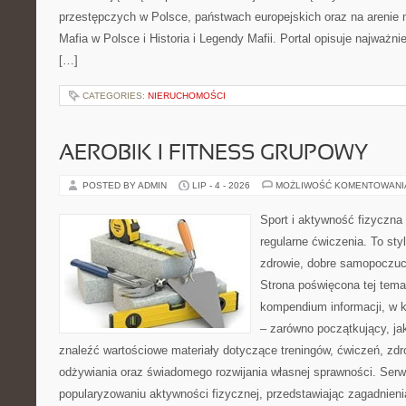
przestępczych w Polsce, państwach europejskich oraz na arenie
Mafia w Polsce i Historia i Legendy Mafii. Portal opisuje najważn
[…]
CATEGORIES:
NIERUCHOMOŚCI
AEROBIK I FITNESS GRUPOWY
POSTED BY ADMIN
LIP - 4 - 2026
MOŻLIWOŚĆ KOMENTOWAN
Sport i aktywność fizyczna 
regularne ćwiczenia. To sty
zdrowie, dobre samopoczuci
Strona poświęcona tej tem
kompendium informacji, w k
– zarówno początkujący, j
znaleźć wartościowe materiały dotyczące treningów, ćwiczeń, zdr
odżywiania oraz świadomego rozwijania własnej sprawności. Serwi
popularyzowaniu aktywności fizycznej, przedstawiając zagadnien