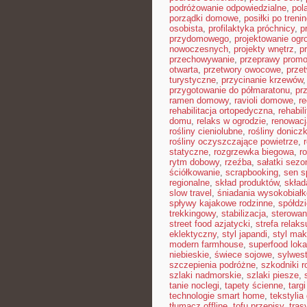
podróżowanie odpowiedzialne
,
pol
porządki domowe
,
posiłki po treni
osobista
,
profilaktyka próchnicy
,
p
przydomowego
,
projektowanie ogr
nowoczesnych
,
projekty wnętrz
,
p
przechowywanie
,
przeprawy prom
otwarta
,
przetwory owocowe
,
prze
turystyczne
,
przycinanie krzewów
przygotowanie do półmaratonu
,
pr
ramen domowy
,
ravioli domowe
,
re
rehabilitacja ortopedyczna
,
rehabil
domu
,
relaks w ogrodzie
,
renowacj
rośliny cieniolubne
,
rośliny donicz
rośliny oczyszczające powietrze
,
statyczne
,
rozgrzewka biegowa
,
r
rytm dobowy
,
rzeźba
,
sałatki sez
ściółkowanie
,
scrapbooking
,
sen s
regionalne
,
skład produktów
,
skład
slow travel
,
śniadania wysokobiał
spływy kajakowe rodzinne
,
spółdz
trekkingowy
,
stabilizacja
,
sterowan
street food azjatycki
,
strefa relaks
eklektyczny
,
styl japandi
,
styl ma
modern farmhouse
,
superfood loka
niebieskie
,
świece sojowe
,
sylwes
szczepienia podróżne
,
szkodniki r
szlaki nadmorskie
,
szlaki piesze
,
tanie noclegi
,
tapety ścienne
,
targ
technologie smart home
,
tekstyli
tłumacz offline
,
tofu przepisy
,
tra