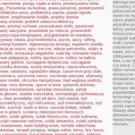
dalszego po
a namiotowe
,
pompy ciepła w domu
,
porównywarka lotów
,
Czytelnicy 
ngu
,
Pozwolenie na budowę
,
prawa pasażera
,
produktywność
jednocześnie
rofilaktyka serca
,
profilaktyka urazów
,
projekt ogrodu
nawet nie my
odzeń
,
projektowanie światła
,
projekty domów
takich platf
romy morskie
,
protokół zdawczo-odbiorczy
,
artykułów p
owe
,
przerwy ruchowe
,
przesadzanie roślin
,
przestrzeń
teksty porad
twory warzywne
,
przewodnik po mieście
,
przewodniki
historyczne c
,
przyczepa kempingowa
,
przygotowanie do maratonu
,
osiągnęli su
zyprawy świata
,
psychodietetyka
,
puzzle
,
quizy
,
rafting
,
osób czytani
cenzje kawiarni
,
regeneracja po treningu
,
regulamin osiedla
,
codziennym r
itacja po urazie
,
rejsy rzeczne
,
relacje partnerskie
,
relaks w
kawie, inni 
a mebli
,
restauracje wegańskie
,
road trip
,
rolowanie mięśni
,
zdobywanie w
kowe pielęgnacja
,
rośliny egzotyczne
,
rośliny na balkon
,
dnia, a nie
rowery górskie
,
rozciąganie dynamiczne
,
rozciąganie
czy pracę. 
ozrywka domowa
,
rozwój emocjonalny
,
rutyna wieczorna
,
także samodz
onowe
,
sanatoria
,
sąsiedzkie relacje
,
savoir-vivre przy stole
,
tematyczne d
portowca
,
sezonowe owoce
,
sezonowe warzywa
,
skanseny
doświadczeni
anie modeli
,
skrzynka narzędziowa
,
ślad węglowy podróży
,
Dzięki temu i
kowe
,
sosy domowe
,
spacer w lesie
,
spiżarnia domowa
,
wymiany wied
ielnia mieszkaniowa
,
sprzedaż mieszkania
,
sprzęt
prawdopodob
ie głosem
,
stodoła mieszkalna
,
stomatologia zachowawcza
,
technologii 
u
,
stres przewlekły
,
styl art deco
,
styl coastal
,
styl
treści staje
ksymalistyczny
,
styl mid-century
,
styl minimalistyczny
,
styl
rośnie zapot
lne
,
survival
,
sushi w domu
,
suszone kwiaty
,
światło
Dlatego właś
ter w górach
,
systemy zabezpieczeń domowych
,
doświadczeni
oślin
,
szlaki górskie
,
szlaki historyczne
,
szlaki kulinarne
,
najważniejs
szlaki rowerowe rodzinne
,
szlaki winiarskie
,
szlaki zamków
,
internetu.
i śniadaniowe
,
team building event
,
techniki oddechowe
,
a domowe
,
tempeh przepisy
,
terapia online
,
termy
,
tiny house
,
sy samochodowe
,
travel blogger
,
trawnik naturalny
,
trekking
,