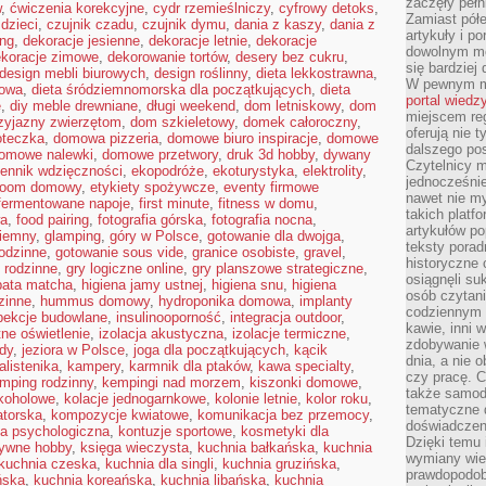
zaczęły pełn
w
,
ćwiczenia korekcyjne
,
cydr rzemieślniczy
,
cyfrowy detoks
,
Zamiast pół
dzieci
,
czujnik czadu
,
czujnik dymu
,
dania z kaszy
,
dania z
artykuły i p
ing
,
dekoracje jesienne
,
dekoracje letnie
,
dekoracje
dowolnym mo
koracje zimowe
,
dekorowanie tortów
,
desery bez cukru
,
się bardziej
design mebli biurowych
,
design roślinny
,
dieta lekkostrawna
,
W pewnym mo
kowa
,
dieta śródziemnomorska dla początkujących
,
dieta
portal wiedz
e
,
diy meble drewniane
,
długi weekend
,
dom letniskowy
,
dom
miejscem reg
zyjazny zwierzętom
,
dom szkieletowy
,
domek całoroczny
,
oferują nie t
oteczka
,
domowa pizzeria
,
domowe biuro inspiracje
,
domowe
dalszego po
omowe nalewki
,
domowe przetwory
,
druk 3d hobby
,
dywany
Czytelnicy 
iennik wdzięczności
,
ekopodróże
,
ekoturystyka
,
elektrolity
,
jednocześnie
room domowy
,
etykiety spożywcze
,
eventy firmowe
nawet nie my
fermentowane napoje
,
first minute
,
fitness w domu
,
takich platf
wa
,
food pairing
,
fotografia górska
,
fotografia nocna
,
artykułów p
ziemny
,
glamping
,
góry w Polsce
,
gotowanie dla dwojga
,
teksty porad
odzinne
,
gotowanie sous vide
,
granice osobiste
,
gravel
,
historyczne c
 rodzinne
,
gry logiczne online
,
gry planszowe strategiczne
,
osiągnęli su
bata matcha
,
higiena jamy ustnej
,
higiena snu
,
higiena
osób czytani
zinne
,
hummus domowy
,
hydroponika domowa
,
implanty
codziennym r
pekcje budowlane
,
insulinooporność
,
integracja outdoor
,
kawie, inni 
tne oświetlenie
,
izolacja akustyczna
,
izolacje termiczne
,
zdobywanie w
dy
,
jeziora w Polsce
,
joga dla początkujących
,
kącik
dnia, a nie
alistenika
,
kampery
,
karmnik dla ptaków
,
kawa specialty
,
czy pracę. 
mping rodzinny
,
kempingi nad morzem
,
kiszonki domowe
,
także samodz
lkoholowe
,
kolacje jednogarnkowe
,
kolonie letnie
,
kolor roku
,
tematyczne d
atorska
,
kompozycje kwiatowe
,
komunikacja bez przemocy
,
doświadczeni
ja psychologiczna
,
kontuzje sportowe
,
kosmetyki dla
Dzięki temu i
tywne hobby
,
księga wieczysta
,
kuchnia bałkańska
,
kuchnia
wymiany wied
kuchnia czeska
,
kuchnia dla singli
,
kuchnia gruzińska
,
prawdopodob
ńska
,
kuchnia koreańska
,
kuchnia libańska
,
kuchnia