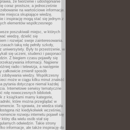
sprawia, że tworzenie i udostępnianie
 się coraz prostsze, a jednocześnie
rzebowanie na wartościowe informacje.
nie miejsca skupiające wiedzę,
e i inspirację mogą stać się jednym z
zych elementów współczesnego
wsze poszukiwali miejsc, w których
ać wiedzę, dzielić się
em i rozwijać swoje zainteresowania.
asach taką rolę pełniły szkoły,
az uniwersytety. Były to przestrzenie, w
ykali się uczeni, studenci i pasjonaci
dzin. Z biegiem czasu pojawiły się
rzekazywania informacji. Najpierw
óźniej radio i telewizja, a następnie
óry całkowicie zmienił sposób
 i zdobywania wiedzy. Współczesny
ieci może w ciągu kilku minut znaleźć
a pytania dotyczące niemal każdej
cia. Internetowe serwisy tematyczne
ić rolę nowoczesnych bibliotek.
ek z książkami mamy kategorie,
oradniki, które można przeglądać w
mencie. To sprawia, że wiedza stała
 dostępna niż kiedykolwiek wcześniej.
mencie rozwoju internetu pojawił się
y
który dla wielu osób stał się
ularnych odwiedzin. Takie strony
ylko informacje, ale także inspirację do