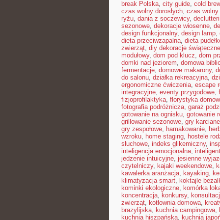
break Polska
,
city guide
,
cold bre
czas wolny dorosłych
,
czas wolny 
ryżu
,
dania z soczewicy
,
declutter
sezonowe
,
dekoracje wiosenne
,
de
design funkcjonalny
,
design lamp
,
dieta przeciwzapalna
,
dieta pudeł
zwierząt
,
diy dekoracje świąteczn
modułowy
,
dom pod klucz
,
dom pr
domki nad jeziorem
,
domowa bibli
fermentacje
,
domowe makarony
,
d
do salonu
,
działka rekreacyjna
,
dz
ergonomiczne ćwiczenia
,
escape 
integracyjne
,
eventy przygodowe
,
fizjoprofilaktyka
,
florystyka domo
fotografia podróżnicza
,
garaż pod
gotowanie na ognisku
,
gotowanie r
grillowanie sezonowe
,
gry karciane
gry zespołowe
,
hamakowanie
,
her
wzroku
,
home staging
,
hostele rod
słuchowe
,
indeks glikemiczny
,
ins
inteligencja emocjonalna
,
inteligen
jedzenie intuicyjne
,
jesienne wyjaz
czytelniczy
,
kajaki weekendowe
,
k
kawalerka aranżacja
,
kayaking
,
ke
klimatyzacja smart
,
koktajle beza
kominki ekologiczne
,
komórka lok
koncentracja
,
konkursy
,
konsultac
zwierząt
,
kotłownia domowa
,
krea
brazylijska
,
kuchnia campingowa
,
kuchnia hiszpańska
,
kuchnia japo