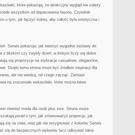
zówki, które pokazują, że atrakcyjny wygląd nie zależy
 przede wszystkim od dopasowania fasonu. Czytelnik
kże o tym, jak łączyć kolory, aby całość była estetyczna i
zień. Serwis pokazuje, jak tworzyć wygodne zestawy do
e z bliskimi czy zwykły dzień, w którym liczy się dobre
ają się propozycje na stylizacje casualowe, eleganckie,
e. Dzięki temu strona może być źródłem inspiracji dla
brania, ale nie wiedzą, od czego zacząć. Zamiast
awia na zrozumiałe wskazówki, które można łatwo
t również moda dla osób plus size. Strona może
 szukają porad o tym, jak zrównoważyć proporcje, jak
ają się na ciele, oraz jak nie rezygnować z kolorów. Serwis
zać się do bezpiecznych wyborów, lecz odkrywać takie