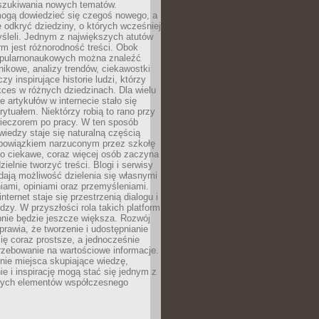
szukiwania nowych tematów.
mogą dowiedzieć się czegoś nowego, a
 odkryć dziedziny, o których wcześniej
śleli. Jednym z największych atutów
orm jest różnorodność treści. Obok
opularnonaukowych można znaleźć
nikowe, analizy trendów, ciekawostki
zy inspirujące historie ludzi, którzy
kces w różnych dziedzinach. Dla wielu
e artykułów w internecie stało się
ytuałem. Niektórzy robią to rano przy
wieczorem po pracy. W ten sposób
iedzy staje się naturalną częścią
 obowiązkiem narzuconym przez szkołę
Co ciekawe, coraz więcej osób zaczyna
ielnie tworzyć treści. Blogi i serwisy
ają możliwość dzielenia się własnymi
ami, opiniami oraz przemyśleniami.
nternet staje się przestrzenią dialogu i
zy. W przyszłości rola takich platform
nie będzie jeszcze większa. Rozwój
sprawia, że tworzenie i udostępnianie
 się coraz prostsze, a jednocześnie
rzebowanie na wartościowe informacje.
nie miejsca skupiające wiedzę,
e i inspirację mogą stać się jednym z
zych elementów współczesnego