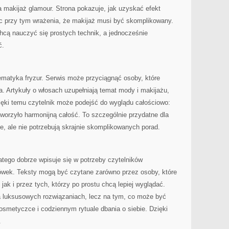
 makijaż glamour. Strona pokazuje, jak uzyskać efekt
ąc przy tym wrażenia, że makijaż musi być skomplikowany.
chcą nauczyć się prostych technik, a jednocześnie
ć.
ematyka fryzur. Serwis może przyciągnąć osoby, które
. Artykuły o włosach uzupełniają temat mody i makijażu,
zięki temu czytelnik może podejść do wyglądu całościowo:
tworzyło harmonijną całość. To szczególnie przydatne dla
, ale nie potrzebują skrajnie skomplikowanych porad.
latego dobrze wpisuje się w potrzeby czytelników
wek. Teksty mogą być czytane zarówno przez osoby, które
 jak i przez tych, którzy po prostu chcą lepiej wyglądać.
na luksusowych rozwiązaniach, lecz na tym, co może być
osmetyczce i codziennym rytuale dbania o siebie. Dzięki
.