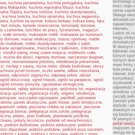
technologii 
towa
,
kuchnia peruwiańska
,
kuchnia portugalska
,
kuchnia
treści staje
alna Małopolski
,
kuchnia regionalna Mazur
,
kuchnia
rośnie zapot
nalna Śląska
,
kuchnia roślinna
,
kuchnia skandynawska
,
Dlatego właś
,
kuchnia turecka
,
kuchnia ukraińska
,
kuchnia węgierska
,
doświadczeni
wska
,
kuchnie na wymiar
,
kultura herbaty
,
kultura kawy
,
łąka
najważniejs
,
last minute
,
łazienki nowoczesne
,
lemoniady domowe
,
internetu.
oty czarterowe
,
lunchbox do pracy
,
łyżwiarstwo
,
magazyn
Ludzie od za
e
,
małe remonty
,
malowanie mebli
,
malowanie po numerach
,
mogą zdobyw
ty domowe
,
masaż relaksacyjny
,
masaż sportowy
,
meble
doświadczeni
le modułowe
,
meble skandynawskie
,
meble z palet
,
W dawnych cz
kanie wynajmowane
,
mieszkanie z balkonem
,
mikrobiom
biblioteki or
y
,
mindful eating
,
mniej znane miejsca
,
mobilność ciała
,
których spot
i
,
muzea dla dzieci
,
naprawy domowe
,
narciarstwo biegowe
,
różnych dzie
ranne
,
niemarnowanie jedzenia
,
nietolerancje pokarmowe
,
nowe formy p
zzi
,
noclegi z sauną
,
nocne niebo
,
obiady budżetowe
,
obozy
była prasa, p
ochrona przed mrozem
,
oczko wodne
,
odbiór mieszkania
,
internet, kt
rewna
,
odporność organizmu
,
odprawa online
,
odzież
komunikacji
ogród deszczowy
,
ogród miejski
,
ogród na parapecie
,
ogród
użytkownik s
ogród zimowy pomysły
,
ogrzewanie ekologiczne
,
odpowiedzi n
oporodowa
,
opłaty administracyjne
,
opóźniony lot
,
organizacja
dziedziny ży
izacja spiżarni
,
organizacja szafy
,
origami
,
ortodoncja
,
zaczęły pełn
astrojowe
,
oszczędne ogrzewanie
,
paintball
,
pakowanie
Zamiast pół
kolorów
,
panele akustyczne
,
parki linowe
,
parki tematyczne
,
artykuły i p
pewność siebie
,
pieczenie chleba na zakwasie
,
pieczenie
dowolnym mo
lęgnacja bonsai
,
pielęgnacja storczyków
,
pielęgnacja
się bardziej
hiczna
,
pilates
,
piwo kraftowe
,
planowanie posiłków
,
W pewnym mo
szkaniu
,
pobyty lecznicze
,
podatek od nieruchomości
,
portal wiedz
ne
,
podróże budżetowe
,
podróże edukacyjne
,
podróże
miejscem reg
róże objazdowe
,
podróże poślubne
,
podróże poza sezonem
,
oferują nie t
podróże z kotem
,
podróże z przyczepą
,
podróże z psem
,