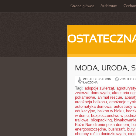
Archiwum
Czeka
Strona główna
OSTATECZN
MODA, URODA, S
POSTED BY ADMIN
POSTED ON
WYŁĄCZONA
Tagi:
adopcje zwierząt
,
agroturyst
zwierząt domowych
,
akcesoria og
pokarmowe
,
animal rescue
,
aparat
aranżacja balkonu
,
aranżacje sypia
automatyka domowa
,
autostrady 
edukacyjne
,
balkon w bloku
,
becz
w domu
,
bezpieczeństwo w podró
trailowe
,
bikepacking
,
biwakowani
Boże Narodzenie poza domem
,
bu
energooszczędne
,
bushcraft
,
buty
choroby roślin doniczkowych
,
cięc