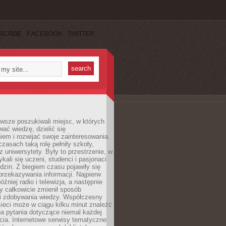
SCRIBE
FACEBOOK
TWITTER
wsze poszukiwali miejsc, w których
ać wiedzę, dzielić się
em i rozwijać swoje zainteresowania.
asach taką rolę pełniły szkoły,
az uniwersytety. Były to przestrzenie, w
ykali się uczeni, studenci i pasjonaci
dzin. Z biegiem czasu pojawiły się
rzekazywania informacji. Najpierw
óźniej radio i telewizja, a następnie
óry całkowicie zmienił sposób
 i zdobywania wiedzy. Współczesny
ieci może w ciągu kilku minut znaleźć
a pytania dotyczące niemal każdej
cia. Internetowe serwisy tematyczne