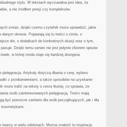
widualnego stylu. W tekstach wyczuwalna jest idea, że
bie, a nie źródłem presji czy kompleksów.
ych zmian, dzięki czemu czytelnik może sprawdzić, jakie
danym okresie. Pojawiają się tu treści o zimie, o
niejsze dni, o dodatkach do konkretnych okazji oraz o tym,
 pasuje. Dzięki temu serwis nie jest jedynie zbiorem opisów
wek, w której moda staje się bardziej dostępna.
pielęgnacja. Artykuły dotyczą dbania o cerę, wyboru
alki z przebarwieniami, a także sposobów na uzyskanie
k może trafić na teksty o cerze tłustej, co sprawia, że
wania osób zainteresowanych pielęgnacją. Treści mają
ogą być pomocne zarówno dla osób początkujących, jak i dla
ię kosmetykami.
e twarzy w wielu odsłonach. Można znaleźć tu inspiracje