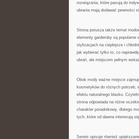
rozwiązania, które pasują do indy
ubrania mają dodawać pewności sie
Strona porusza także temat modow
elementy garderoby są popularne w 
stylizacjach na cieplejsze i chłod
jak wybierać tylko to, co naprawdę
ubrań, ale miejscem pełnym wskazó
Obok mody ważne miejsce zajmuje 
kosmetyków do różnych potrzeb, w
efektu naturalnego blasku. Czytelni
strona odpowiada na różne oczeki
charakter poradnikowy, dlatego m
tych, które od dawna interesują s
Serwis opisuje również upiększani