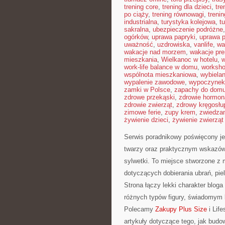
trening core
,
trening dla dzieci
,
tre
po ciąży
,
trening równowagi
,
treni
industrialna
,
turystyka kolejowa
,
t
sakralna
,
ubezpieczenie podróżne
ogórków
,
uprawa papryki
,
uprawa 
uważność
,
uzdrowiska
,
vanlife
,
wa
wakacje nad morzem
,
wakacje pr
mieszkania
,
Wielkanoc w hotelu
,
w
work-life balance w domu
,
worksho
wspólnota mieszkaniowa
,
wybiela
wypalenie zawodowe
,
wypoczynek 
zamki w Polsce
,
zapachy do dom
zdrowe przekąski
,
zdrowie hormon
zdrowie zwierząt
,
zdrowy kręgosłu
zimowe ferie
,
zupy krem
,
zwiedzan
żywienie dzieci
,
żywienie zwierzą
Serwis poradnikowy poświęcony je
twarzy oraz praktycznym wskazówk
sylwetki. To miejsce stworzone z 
dotyczących dobierania ubrań, pie
Strona łączy lekki charakter bloga
różnych typów figury, świadomym
Polecamy
Zakupy Plus Size
i Life
artykuły dotyczące tego, jak bud