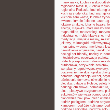
marokańska
,
kuchnia niskobudże
regionalna Kaszub
,
kuchnia region
regionalna Podlasia
,
kuchnia regio
kuchnia studencka
,
kuchnia tajska
kuchnia zero waste
,
kuchnia żydo
kwietna
,
lamele ścienne
,
laser tag
lokalne atrakcje
,
lokalne bazary
,
l
energii
,
majówka
,
małe mieszkani
mapa offline
,
marszobiegi
,
maryna
industrialne
,
meble klasyczne
,
meb
medytacja
,
miejskie rośliny
,
miesz
jelitowy
,
mikroogród
,
mikrowypraw
monitoring w domu
,
morfologia krw
nawodnienie organizmu
,
nawyki po
noclegi pet friendly
,
noclegi z jacu
młodzieżowe
,
obserwacja ptaków
,
oddech przeponowy
,
odnawianie d
outdoorowa
,
odżywianie seniorów
,
wertykalny
,
ogród wypoczynkowy
,
ogrzewanie miejskie
,
opieka okoł
domowa
,
organizacja kuchni
,
organ
oświetlenie domowe
,
oświetlenie n
plecaka
,
pałace w Polsce
,
palety 
parkingi lotniskowe
,
permakultura
,
ciast
,
pieczywo bezglutenowe
,
pie
sukulentów
,
pierwsza pomoc psyc
planowanie zakupów
,
pleśń w mie
podróż pociągiem
,
podróże aktyw
kamperem
,
podróże kulinarne
,
pod
podróże senioralne
,
podróże solo
,