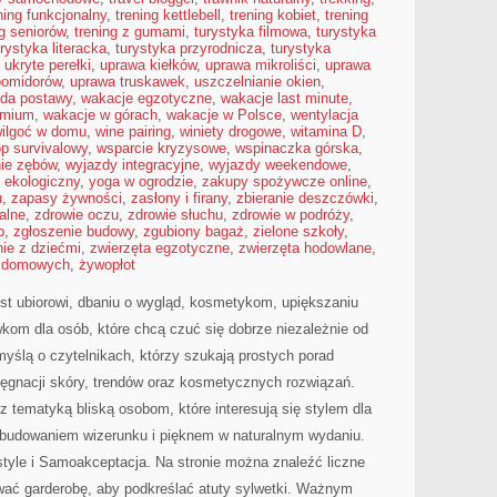
ning funkcjonalny
,
trening kettlebell
,
trening kobiet
,
trening
ng seniorów
,
trening z gumami
,
turystyka filmowa
,
turystyka
urystyka literacka
,
turystyka przyrodnicza
,
turystyka
,
ukryte perełki
,
uprawa kiełków
,
uprawa mikroliści
,
uprawa
pomidorów
,
uprawa truskawek
,
uszczelnianie okien
,
da postawy
,
wakacje egzotyczne
,
wakacje last minute
,
emium
,
wakacje w górach
,
wakacje w Polsce
,
wentylacja
ilgoć w domu
,
wine pairing
,
winiety drogowe
,
witamina D
,
p survivalowy
,
wsparcie kryzysowe
,
wspinaczka górska
,
nie zębów
,
wyjazdy integracyjne
,
wyjazdy weekendowe
,
ekologiczny
,
yoga w ogrodzie
,
zakupy spożywcze online
,
u
,
zapasy żywności
,
zasłony i firany
,
zbieranie deszczówki
,
alne
,
zdrowie oczu
,
zdrowie słuchu
,
zdrowie w podróży
,
p
,
zgłoszenie budowy
,
zgubiony bagaż
,
zielone szkoły
,
ie z dziećmi
,
zwierzęta egzotyczne
,
zwierzęta hodowlane
,
t domowych
,
żywopłot
st ubiorowi, dbaniu o wygląd, kosmetykom, upiększaniu
om dla osób, które chcą czuć się dobrze niezależnie od
myślą o czytelnikach, którzy szukają prostych porad
lęgnacji skóry, trendów oraz kosmetycznych rozwiązań.
 z tematyką bliską osobom, które interesują się stylem dla
 budowaniem wizerunku i pięknem w naturalnym wydaniu.
style i Samoakceptacja. Na stronie można znaleźć liczne
ować garderobę, aby podkreślać atuty sylwetki. Ważnym