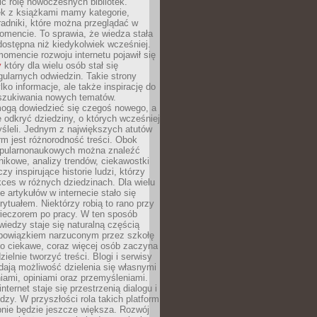
ić rolę nowoczesnych bibliotek.
ek z książkami mamy kategorie,
oradniki, które można przeglądać w
mencie. To sprawia, że wiedza stała
 dostępna niż kiedykolwiek wcześniej.
mencie rozwoju internetu pojawił się
y
który dla wielu osób stał się
ularnych odwiedzin. Takie strony
ylko informacje, ale także inspirację do
szukiwania nowych tematów.
mogą dowiedzieć się czegoś nowego, a
 odkryć dziedziny, o których wcześniej
śleli. Jednym z największych atutów
orm jest różnorodność treści. Obok
opularnonaukowych można znaleźć
nikowe, analizy trendów, ciekawostki
zy inspirujące historie ludzi, którzy
kces w różnych dziedzinach. Dla wielu
e artykułów w internecie stało się
ytuałem. Niektórzy robią to rano przy
wieczorem po pracy. W ten sposób
iedzy staje się naturalną częścią
 obowiązkiem narzuconym przez szkołę
Co ciekawe, coraz więcej osób zaczyna
ielnie tworzyć treści. Blogi i serwisy
ają możliwość dzielenia się własnymi
ami, opiniami oraz przemyśleniami.
nternet staje się przestrzenią dialogu i
zy. W przyszłości rola takich platform
nie będzie jeszcze większa. Rozwój