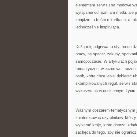
elementem serwisu są modowe wska
wyłącznie od rozmiaru metki, ale
znajdzie tu treści o kurtkach, a ta
jednocześnie inspirująca.
Dużą rolę odgrywa tu styl na co d
pracy, na spacer, zakupy, spotkani
samopoczucie. W artykułach pojawi
romantyczne, wieczorowe i sezonow
osób, które chcą lepiej dobierać u
skomplikowanych reguł, serwis st
wykorzystać w codziennym życiu.
Ważnym obszarem tematycznym jes
zainteresować czytelników, którzy
wybierać kroje, które dobrze układ
zachęca do tego, aby nie ogranic