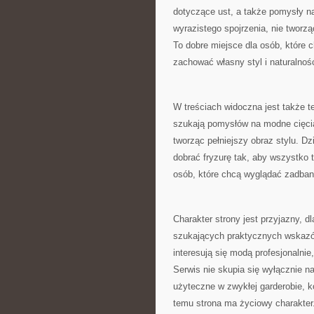
dotyczące ust, a także pomysły na
wyrazistego spojrzenia, nie tworz
To dobre miejsce dla osób, które 
zachować własny styl i naturalnoś
W treściach widoczna jest także t
szukają pomysłów na modne cięcia
tworząc pełniejszy obraz stylu. D
dobrać fryzurę tak, aby wszystko 
osób, które chcą wyglądać zadbane
Charakter strony jest przyjazny, d
szukających praktycznych wskazó
interesują się modą profesjonalnie,
Serwis nie skupia się wyłącznie 
użyteczne w zwykłej garderobie, k
temu strona ma życiowy charakter