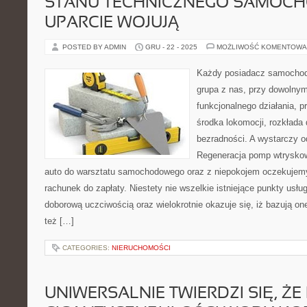
STANU TECHNICZNEGO SAMOC
UPARCIE WOJUJĄ
POSTED BY ADMIN
GRU - 22 - 2025
MOŻLIWOŚĆ KOMENTOWA
Każdy posiadacz samochod
grupa z nas, przy dowolnym
funkcjonalnego działania, 
środka lokomocji, rozkłada 
bezradności. A wystarczy o
Regeneracja pomp wtrysko
auto do warsztatu samochodowego oraz z niepokojem oczekuje
rachunek do zapłaty. Niestety nie wszelkie istniejące punkty usłu
doborową uczciwością oraz wielokrotnie okazuje się, iż bazują o
też […]
CATEGORIES:
NIERUCHOMOŚCI
UNIWERSALNIE TWIERDZI SIĘ, ŻE 