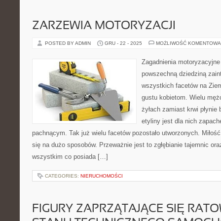
ZARZEWIA MOTORYZACJI
POSTED BY ADMIN
GRU - 22 - 2025
MOŻLIWOŚĆ KOMENTOWA
Zagadnienia motoryzacyjne
powszechną dziedziną zain
wszystkich facetów na Ziemi
gustu kobietom. Wielu męż
żyłach zamiast krwi płynie
etyliny jest dla nich zapac
pachnącym. Tak już wielu facetów pozostało utworzonych. Miłość
się na dużo sposobów. Przeważnie jest to zgłębianie tajemnic or
wszystkim co posiada […]
CATEGORIES:
NIERUCHOMOŚCI
FIGURY ZAPRZĄTAJĄCE SIĘ RAT