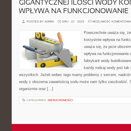
GIGANTYCZNEJ ILOŚCI WODY KO
WPŁYWA NA FUNKCJONOWANIE
POSTED BY ADMIN
GRU - 22 - 2025
MOŻLIWOŚĆ KOMENTOWA
Powszechnie uważa się, że 
korzystnie wpływa na funk
uważa się, że picie obszern
wpływa na funkcjonowanie 
fabrykant wody butelkowanej
każdy rodzaj wody jest ta
wszystkich. Jeżeli wobec tego mamy problemy z sercem, nadciśn
wody z obszerna zawartością sodu może nam tylko zaszkodzić. 
organizmie oraz […]
CATEGORIES:
NIERUCHOMOŚCI