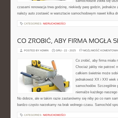
samochodzie zdoła się usz
czasami renowacja trwa godzinę, niekiedy parę godzin, jednakże z
należy auto zostawić w warsztacie samochodowym nawet kilka dni
CATEGORIES:
NIERUCHOMOŚCI
CO ZROBIĆ, ABY FIRMA MOGŁA 
POSTED BY ADMIN
GRU - 22 - 2025
MOŻLIWOŚĆ KOMENTOWA
Co zrobić, aby firma miała 
Chociaż jakby nie patrzeć n
całkiem świetnie może sobi
jednakowoż XX i XXI wiek s
samochodów. Szczególnie po
niemalże każdego naszego
No dobrze, ale w takim razie zastanówmy się niby po co nam s
bardzo często narzekamy na brak wolnego czasu. Samochód spra
CATEGORIES:
NIERUCHOMOŚCI