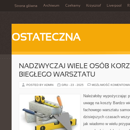
Archiwum
Czekamy
Krzysztof
Liverpool
R
Strona główna
OSTATECZNA
NADZWYCZAJ WIELE OSÓB KORZ
BIEGŁEGO WARSZTATU
POSTED BY ADMIN
GRU - 23 - 2025
MOŻLIWOŚĆ KOMENTOWA
Należałoby wypożyczając po
uwagę na koszty Bardzo wie
fachowego warsztatu samo
dzisiejszych czasach wszy
jak wiadomo w wielu przypa