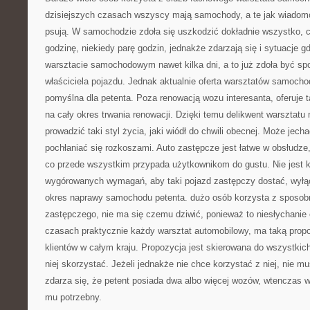
dzisiejszych czasach wszyscy mają samochody, a te jak wiadomo
psują. W samochodzie zdoła się uszkodzić dokładnie wszystko, 
godzinę, niekiedy parę godzin, jednakże zdarzają się i sytuacje g
warsztacie samochodowym nawet kilka dni, a to już zdoła być sp
właściciela pojazdu. Jednak aktualnie oferta warsztatów samocho
pomyślna dla petenta. Poza renowacją wozu interesanta, oferuje
na cały okres trwania renowacji. Dzięki temu delikwent warsztat
prowadzić taki styl życia, jaki wiódł do chwili obecnej. Może jecha
pochłaniać się rozkoszami. Auto zastępcze jest łatwe w obsłudze
co przede wszystkim przypada użytkownikom do gustu. Nie jest 
wygórowanych wymagań, aby taki pojazd zastępczy dostać, wyłą
okres naprawy samochodu petenta. dużo osób korzysta z sposo
zastępczego, nie ma się czemu dziwić, ponieważ to niesłychanie
czasach praktycznie każdy warsztat automobilowy, ma taką propo
klientów w całym kraju. Propozycja jest skierowana do wszystkic
niej skorzystać. Jeżeli jednakże nie chce korzystać z niej, nie mu
zdarza się, że petent posiada dwa albo więcej wozów, wtenczas w
mu potrzebny.