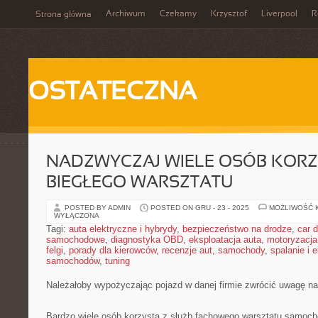
Archiwum
Czekamy
Krzysztof
Liverpool
R
Strona główna
OSTATECZNA
NADZWYCZAJ WIELE OSÓB KORZ
BIEGŁEGO WARSZTATU
POSTED BY ADMIN
POSTED ON GRU - 23 - 2025
MOŻLIWOŚĆ 
WYŁĄCZONA
Tagi:
auta elektryczne i hybrydy
,
bezpieczeństwo na drodze
,
car d
samochodowe
,
diagnostyka OBD
,
eksploatacja auta
,
motoryzacja
felgi
,
porady dla kierowców
,
recenzje aut
,
samochody
,
spalanie i 
samochodów
,
tuning
Należałoby wypożyczając pojazd w danej firmie zwrócić uwagę na
Bardzo wiele osób korzysta z służb fachowego warsztatu samoch