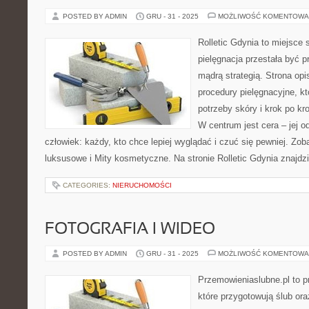
POSTED BY ADMIN
GRU - 31 - 2025
MOŻLIWOŚĆ KOMENTOWA
Rolletic Gdynia to miejsce
pielęgnacja przestała być p
mądrą strategią. Strona opi
procedury pielęgnacyjne, k
potrzeby skóry i krok po k
W centrum jest cera – jej o
człowiek: każdy, kto chce lepiej wyglądać i czuć się pewniej. Zo
luksusowe i Mity kosmetyczne. Na stronie Rolletic Gdynia znajdz
CATEGORIES:
NIERUCHOMOŚCI
FOTOGRAFIA I WIDEO
POSTED BY ADMIN
GRU - 31 - 2025
MOŻLIWOŚĆ KOMENTOWA
Przemowieniaslubne.pl to p
które przygotowują ślub ora