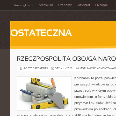
Archiwum
Czekamy
Krzysztof
Liverpool
R
Strona główna
OSTATECZNA
RZECZPOSPOLITA OBOJGA NAR
POSTED BY ADMIN
STY - 1 - 2026
MOŻLIWOŚĆ KOMENTOWAN
KoronaMK to portal poświęc
pierwszych władców aż po c
przestrzeń, w którym opowi
omówieniem, a fakty układaj
przyczyn i skutków. Jeśli 
przewodnika po epokach, ch
albo po prostu cenisz anegdoty, KoronaMK ma być idealnie taką 