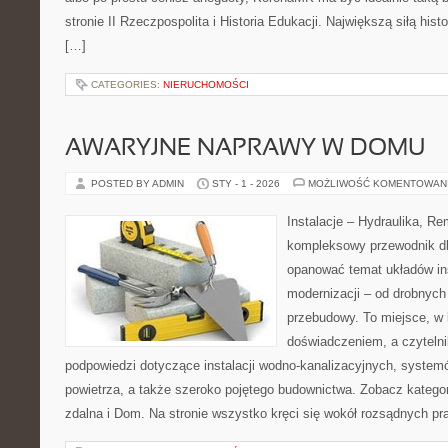
stronie II Rzeczpospolita i Historia Edukacji. Największą siłą histo
[…]
CATEGORIES:
NIERUCHOMOŚCI
AWARYJNE NAPRAWY W DOMU
POSTED BY ADMIN
STY - 1 - 2026
MOŻLIWOŚĆ KOMENTOWAN
Instalacje – Hydraulika, R
kompleksowy przewodnik dl
opanować temat układów in
modernizacji – od drobnyc
przebudowy. To miejsce, w 
doświadczeniem, a czytelni
podpowiedzi dotyczące instalacji wodno-kanalizacyjnych, syste
powietrza, a także szeroko pojętego budownictwa. Zobacz kategor
zdalna i Dom. Na stronie wszystko kręci się wokół rozsądnych pra