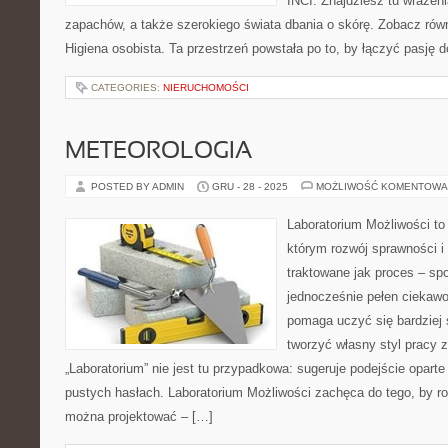
INCI. Znajdziesz tu wrażeni
zapachów, a także szerokiego świata dbania o skórę. Zobacz równ
Higiena osobista. Ta przestrzeń powstała po to, by łączyć pasję 
CATEGORIES:
NIERUCHOMOŚCI
METEOROLOGIA
POSTED BY ADMIN
GRU - 28 - 2025
MOŻLIWOŚĆ KOMENTOWA
Laboratorium Możliwości to 
którym rozwój sprawności i
traktowane jak proces – sp
jednocześnie pełen ciekawo
pomaga uczyć się bardziej 
tworzyć własny styl pracy 
„Laboratorium” nie jest tu przypadkowa: sugeruje podejście oparte
pustych hasłach. Laboratorium Możliwości zachęca do tego, by ro
można projektować – […]