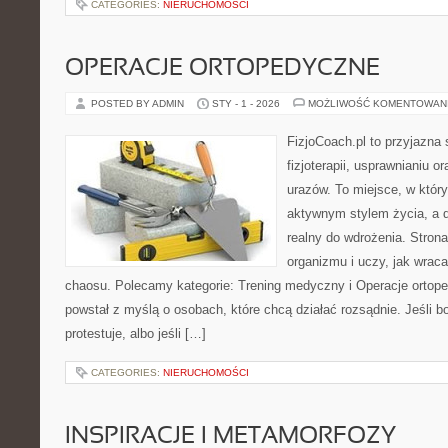
CATEGORIES:
NIERUCHOMOŚCI
OPERACJE ORTOPEDYCZNE
POSTED BY ADMIN
STY - 1 - 2026
MOŻLIWOŚĆ KOMENTOWAN
FizjoCoach.pl to przyjazna
fizjoterapii, usprawnianiu o
urazów. To miejsce, w któr
aktywnym stylem życia, a d
realny do wdrożenia. Stro
organizmu i uczy, jak wrac
chaosu. Polecamy kategorie: Trening medyczny i Operacje ortope
powstał z myślą o osobach, które chcą działać rozsądnie. Jeśli bol
protestuje, albo jeśli […]
CATEGORIES:
NIERUCHOMOŚCI
INSPIRACJE I METAMORFOZY