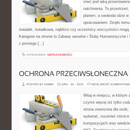
mieć pod ręką przemówienia
natchnienia. To przestrzeń,
planem, a swoboda idzie w 
opracowaniem. Dzięki temu
świadek, świadkowa, najbliżsi czy uczestnicy uroczystości mogą 
Kategorie na stronie to Zabawy weselne i Śluby Humanistyczne i
z prostego […]
CATEGORIES:
NIERUCHOMOŚCI
OCHRONA PRZECIWSŁONECZNA
POSTED BY ADMIN
GRU - 30 - 2025
MOŻLIWOŚĆ KOMENTOWA
Witaj w miejscu, w którym a
czymś więcej niż tylko co
strona stworzona dla osób,
wybierać, rozumieć różnic
kompozycjach oraz wiedzieć