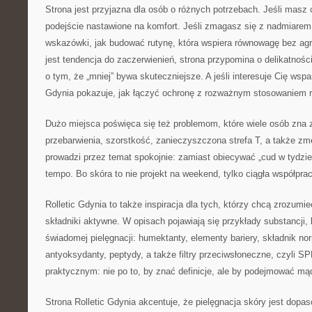
Strona jest przyjazna dla osób o różnych potrzebach. Jeśli masz 
podejście nastawione na komfort. Jeśli zmagasz się z nadmiarem
wskazówki, jak budować rutynę, która wspiera równowagę bez ag
jest tendencja do zaczerwienień, strona przypomina o delikatności,
o tym, że „mniej” bywa skuteczniejsze. A jeśli interesuje Cię wspar
Gdynia pokazuje, jak łączyć ochronę z rozważnym stosowaniem r
Dużo miejsca poświęca się też problemom, które wiele osób zna 
przebarwienia, szorstkość, zanieczyszczona strefa T, a także z
prowadzi przez temat spokojnie: zamiast obiecywać „cud w tydzień
tempo. Bo skóra to nie projekt na weekend, tylko ciągła współpra
Rolletic Gdynia to także inspiracja dla tych, którzy chcą zrozumi
składniki aktywne. W opisach pojawiają się przykłady substancji,
świadomej pielęgnacji: humektanty, elementy bariery, składnik n
antyoksydanty, peptydy, a także filtry przeciwsłoneczne, czyli 
praktycznym: nie po to, by znać definicje, ale by podejmować mą
Strona Rolletic Gdynia akcentuje, że pielęgnacja skóry jest dopa