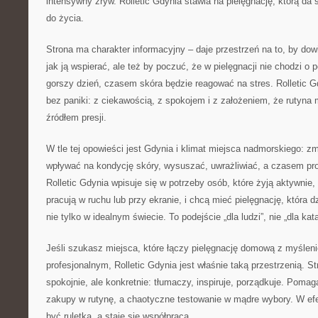
intensywny zryw. Rolletic Gdynia stawia na pielęgnację, którą d
do życia.
Strona ma charakter informacyjny – daje przestrzeń na to, by dowie
jak ją wspierać, ale też by poczuć, że w pielęgnacji nie chodzi o
gorszy dzień, czasem skóra będzie reagować na stres. Rolletic 
bez paniki: z ciekawością, z spokojem i z założeniem, że rutyna
źródłem presji.
W tle tej opowieści jest Gdynia i klimat miejsca nadmorskiego: 
wpływać na kondycję skóry, wysuszać, uwrażliwiać, a czasem p
Rolletic Gdynia wpisuje się w potrzeby osób, które żyją aktywnie
pracują w ruchu lub przy ekranie, i chcą mieć pielęgnację, która 
nie tylko w idealnym świecie. To podejście „dla ludzi”, nie „dla kat
Jeśli szukasz miejsca, które łączy pielęgnację domową z myślen
profesjonalnym, Rolletic Gdynia jest właśnie taką przestrzenią. S
spokojnie, ale konkretnie: tłumaczy, inspiruje, porządkuje. Pom
zakupy w rutynę, a chaotyczne testowanie w mądre wybory. W efe
być ruletką, a staje się współpracą.