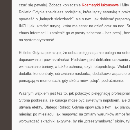
czuć się pewniej. Zobacz koniecznie
Kosmetyki luksusowe
i Mity
Rolletic Gdynia znajdziesz podejście, które łączy estetykę z prakt
opowieść o „ładnych słoiczkach”, ale o tym, jak dobierać preparat
INCI i jak układać rutynę, która ma sens: na dzień oraz na noc.
chaos informacji i zamienić go w prosty schemat – bez presji, be
na systematyczność.
Rolletic Gdynia pokazuje, że dobra pielęgnacja nie polega na setc
dopasowaniu i powtarzalności. Podstawą jest delikatne usuwanie
wzmacnianie bariery, a także ochrona, czyli fotoprotekcja. Wokół t
dodatki: koncentraty, odnawianie naskórka, dodatkowe wsparcie o
pomagają w momentach, gdy skóra mówi „stop”: podrażnienie.
Ważnym wątkiem jest też to, jak połączyć pielęgnację profesjona
Strona podkreśla, że kuracja może być świetnym impulsem, ale d
utrwala efekty. Dlatego Rolletic Gdynia opowiada o tym, jak plano
miesiąc po miesiącu, jak reagować na zmiany warunków atmosfer
wprowadzać składniki aktywne, by nie „przestymulować” skóry, ty