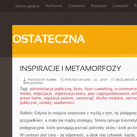
Archiwum
Czekamy
Krzysztof
Liverpool
R
Strona główna
OSTATECZNA
INSPIRACJE I METAMORFOZY
POSTED BY ADMIN
POSTED ON GRU - 31 - 2025
MOŻLIWOŚĆ 
WYŁĄCZONA
Tagi:
administracja publiczna
,
biuro
,
biuro coworking
,
e-commerce
media
,
negocjacje
,
organizacja pracy
,
plan zagospodarowania
,
pol
prawo karne
,
regulacje prawne
,
samorząd
,
służby miejskie
,
sprze
publiczne
,
ustawy
,
wiadomości
Rolletic Gdynia to miejsce stworzone z myślą o tym, by pielęgnac
przypadkiem, a stała się mądrą strategią. Strona opisuje kosmety
pielęgnacyjne, które pomagają poznać potrzeby skóry i krok po 
W centrum jest cera – jej odporność, a obok niej człowiek: każdy, 