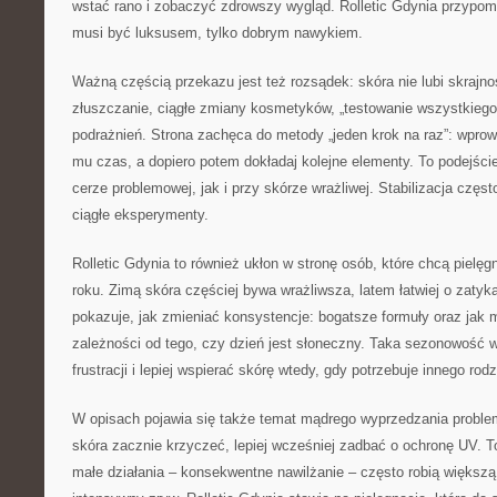
wstać rano i zobaczyć zdrowszy wygląd. Rolletic Gdynia przypomi
musi być luksusem, tylko dobrym nawykiem.
Ważną częścią przekazu jest też rozsądek: skóra nie lubi skrajn
złuszczanie, ciągłe zmiany kosmetyków, „testowanie wszystkiego 
podrażnień. Strona zachęca do metody „jeden krok na raz”: wpro
mu czas, a dopiero potem dokładaj kolejne elementy. To podejści
cerze problemowej, jak i przy skórze wrażliwej. Stabilizacja często
ciągłe eksperymenty.
Rolletic Gdynia to również ukłon w stronę osób, które chcą pielę
roku. Zimą skóra częściej bywa wrażliwsza, latem łatwiej o zatyk
pokazuje, jak zmieniać konsystencje: bogatsze formuły oraz jak 
zależności od tego, czy dzień jest słoneczny. Taka sezonowość w
frustracji i lepiej wspierać skórę wtedy, gdy potrzebuje innego ro
W opisach pojawia się także temat mądrego wyprzedzania proble
skóra zacznie krzyczeć, lepiej wcześniej zadbać o ochronę UV. To
małe działania – konsekwentne nawilżanie – często robią większą