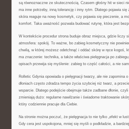
są równoznaczne ze skutecznością. Czasem głośny hit w sieci ni
ma inne potrzeby, inną tolerancję i inny rytm. Dlatego pojawia się
skóra reaguje na nowy kosmetyk, czy pojawia się pieczenie, a mo
komfort. Taka uważność pozwala budować rutynę, która jest bezp
W kontekście procedur strona buduje obraz miejsca, gdzie liczy s
atmosfera: spokój. To ważne, bo zabieg kosmetyczny nie powinien
chwilą, w której możesz odetchnąć i oddać skórę w ręce kogoś, k
ma znaczenie: technika, a także właściwa pielęgnacja po zabiegu,
opisach przewija się myślenie: zabieg to część całości, a nie sa
Rolletic Gdynia opowiada o pielęgnacji twarzy, ale nie zapomina o
dłoniach często zdradza tempo życia szybciej niż twarz, a przec
wsparcie. Dlatego podejście obejmuje także zadbane dłonie, czyli 
zmieniają dużo: regularne nawilżanie i świadome traktowanie skór
który codziennie pracuje dla Ciebie.
Na stronie można poczuć, że pielęgnacja to nie tylko „efekt w lus
Gdy cera jest uspokojona, mniej się myśli o podkładzie, a bardziej