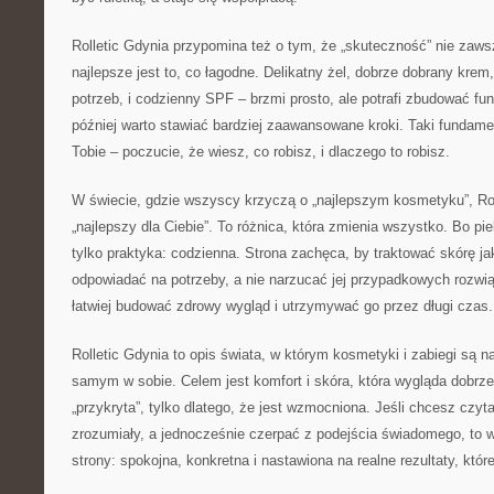
Rolletic Gdynia przypomina też o tym, że „skuteczność” nie za
najlepsze jest to, co łagodne. Delikatny żel, dobrze dobrany krem
potrzeb, i codzienny SPF – brzmi prosto, ale potrafi zbudować fu
później warto stawiać bardziej zaawansowane kroki. Taki fundam
Tobie – poczucie, że wiesz, co robisz, i dlaczego to robisz.
W świecie, gdzie wszyscy krzyczą o „najlepszym kosmetyku”, Rol
„najlepszy dla Ciebie”. To różnica, która zmienia wszystko. Bo pie
tylko praktyka: codzienna. Strona zachęca, by traktować skórę jak
odpowiadać na potrzeby, a nie narzucać jej przypadkowych rozwi
łatwiej budować zdrowy wygląd i utrzymywać go przez długi czas.
Rolletic Gdynia to opis świata, w którym kosmetyki i zabiegi są n
samym w sobie. Celem jest komfort i skóra, która wygląda dobrze 
„przykryta”, tylko dlatego, że jest wzmocniona. Jeśli chcesz czyt
zrozumiały, a jednocześnie czerpać z podejścia świadomego, to wł
strony: spokojna, konkretna i nastawiona na realne rezultaty, któr