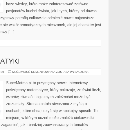
baza wiedzy, która może zainteresować zarówno
pasjonatów kuchni świata, jak i tych, którzy od dawna
zyprawy potrafią całkowicie odmienić nawet najprostsze
e się wokół aromatycznych mieszanek, ale jej charakter jest
rawy […]
ATYKI
HISTORIA
026
MOŻLIWOŚĆ KOMENTOWANIA
ZOSTAŁA WYŁĄCZONA
MATEMATYKI
SuperMatma.pl to przystępny serwis internetowy
poświęcony matematyce, który pokazuje, że świat liczb,
wzorów, równań i logicznych zależności może być
zrozumiały. Strona została stworzona z myślą o
osobach, które chcą uczyć się w spokojny sposób. To
miejsce, w którym uczeń może znaleźć ciekawostki
zagadnień, jak i bardziej zaawansowanych tematów