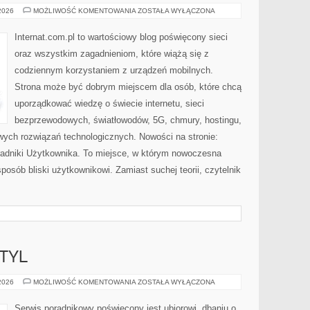
INTERNET
 2026
MOŻLIWOŚĆ KOMENTOWANIA
ZOSTAŁA WYŁĄCZONA
RADIOWY
I
SATELITARNY
Internat.com.pl to wartościowy blog poświęcony sieci
oraz wszystkim zagadnieniom, które wiążą się z
codziennym korzystaniem z urządzeń mobilnych.
Strona może być dobrym miejscem dla osób, które chcą
uporządkować wiedzę o świecie internetu, sieci
bezprzewodowych, światłowodów, 5G, chmury, hostingu,
ych rozwiązań technologicznych. Nowości na stronie:
Poradniki Użytkownika. To miejsce, w którym nowoczesna
osób bliski użytkownikowi. Zamiast suchej teorii, czytelnik
TYL
MODA,
 2026
MOŻLIWOŚĆ KOMENTOWANIA
ZOSTAŁA WYŁĄCZONA
URODA,
STYL
Serwis poradnikowy poświęcony jest ubiorowi, dbaniu o