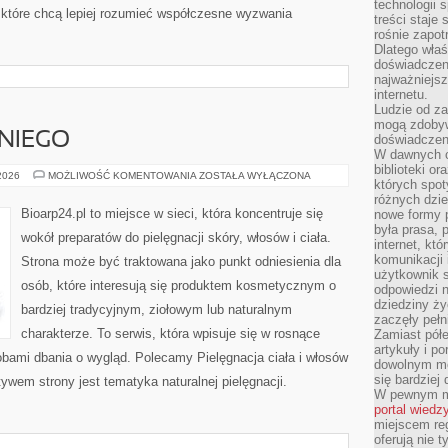
technologii 
które chcą lepiej rozumieć współczesne wyzwania
treści staje
rośnie zapot
Dlatego właś
doświadczeni
najważniejs
internetu.
Ludzie od za
mogą zdobyw
NIEGO
doświadczeni
W dawnych cz
biblioteki or
KOSMETYKI
 2026
MOŻLIWOŚĆ KOMENTOWANIA
ZOSTAŁA WYŁĄCZONA
których spot
DLA
NIEGO
różnych dzie
Bioarp24.pl to miejsce w sieci, która koncentruje się
nowe formy p
była prasa, p
wokół preparatów do pielęgnacji skóry, włosów i ciała.
internet, kt
komunikacji
Strona może być traktowana jako punkt odniesienia dla
użytkownik s
osób, które interesują się produktem kosmetycznym o
odpowiedzi n
dziedziny ży
bardziej tradycyjnym, ziołowym lub naturalnym
zaczęły pełn
charakterze. To serwis, która wpisuje się w rosnące
Zamiast pół
artykuły i p
obami dbania o wygląd. Polecamy Pielęgnacja ciała i włosów
dowolnym mo
się bardziej
wem strony jest tematyka naturalnej pielęgnacji.
W pewnym mo
portal wiedz
miejscem reg
oferują nie t