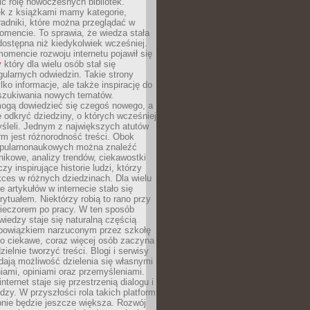
ić rolę nowoczesnych bibliotek.
ek z książkami mamy kategorie,
oradniki, które można przeglądać w
mencie. To sprawia, że wiedza stała
 dostępna niż kiedykolwiek wcześniej.
mencie rozwoju internetu pojawił się
y
który dla wielu osób stał się
ularnych odwiedzin. Takie strony
ylko informacje, ale także inspirację do
szukiwania nowych tematów.
mogą dowiedzieć się czegoś nowego, a
 odkryć dziedziny, o których wcześniej
śleli. Jednym z największych atutów
orm jest różnorodność treści. Obok
opularnonaukowych można znaleźć
nikowe, analizy trendów, ciekawostki
zy inspirujące historie ludzi, którzy
kces w różnych dziedzinach. Dla wielu
e artykułów w internecie stało się
ytuałem. Niektórzy robią to rano przy
wieczorem po pracy. W ten sposób
iedzy staje się naturalną częścią
 obowiązkiem narzuconym przez szkołę
Co ciekawe, coraz więcej osób zaczyna
ielnie tworzyć treści. Blogi i serwisy
ają możliwość dzielenia się własnymi
ami, opiniami oraz przemyśleniami.
nternet staje się przestrzenią dialogu i
zy. W przyszłości rola takich platform
nie będzie jeszcze większa. Rozwój