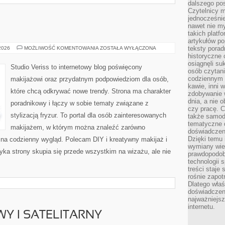
dalszego po
Czytelnicy 
jednocześnie
nawet nie my
takich platf
artykułów p
MODA
teksty porad
 2026
MOŻLIWOŚĆ KOMENTOWANIA
ZOSTAŁA WYŁĄCZONA
I
historyczne c
URODA
osiągnęli su
Studio Veriss to internetowy blog poświęcony
osób czytani
codziennym r
makijażowi oraz przydatnym podpowiedziom dla osób,
kawie, inni 
które chcą odkrywać nowe trendy. Strona ma charakter
zdobywanie w
dnia, a nie
poradnikowy i łączy w sobie tematy związane z
czy pracę. 
stylizacją fryzur. To portal dla osób zainteresowanych
także samodz
tematyczne d
makijażem, w którym można znaleźć zarówno
doświadczeni
Dzięki temu i
y na codzienny wygląd. Polecam DIY i kreatywny makijaż i
wymiany wied
yka strony skupia się przede wszystkim na wizażu, ale nie
prawdopodob
technologii 
treści staje
rośnie zapot
Dlatego właś
doświadczeni
najważniejs
internetu.
WY I SATELITARNY