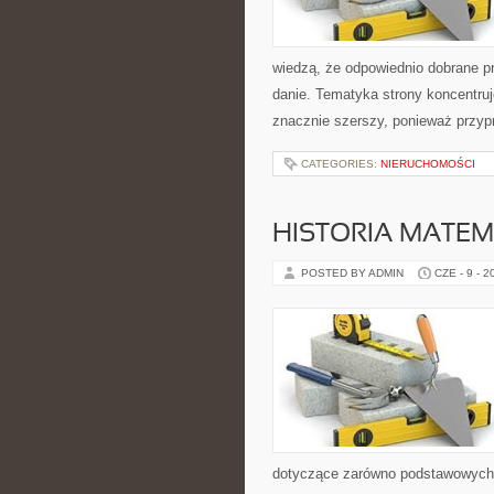
wiedzą, że odpowiednio dobrane pr
danie. Tematyka strony koncentruj
znacznie szerszy, ponieważ przyp
CATEGORIES:
NIERUCHOMOŚCI
HISTORIA MATEM
POSTED BY ADMIN
CZE - 9 - 2
dotyczące zarówno podstawowych 