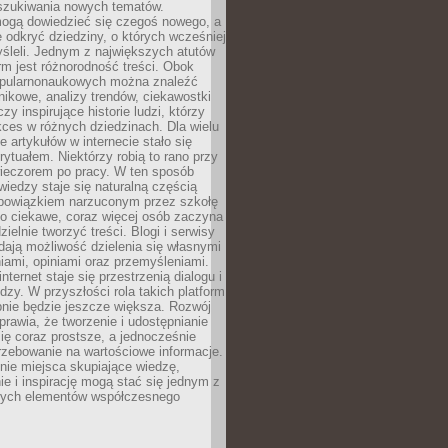
szukiwania nowych tematów.
mogą dowiedzieć się czegoś nowego, a
 odkryć dziedziny, o których wcześniej
śleli. Jednym z największych atutów
orm jest różnorodność treści. Obok
opularnonaukowych można znaleźć
nikowe, analizy trendów, ciekawostki
zy inspirujące historie ludzi, którzy
kces w różnych dziedzinach. Dla wielu
e artykułów w internecie stało się
ytuałem. Niektórzy robią to rano przy
wieczorem po pracy. W ten sposób
iedzy staje się naturalną częścią
 obowiązkiem narzuconym przez szkołę
Co ciekawe, coraz więcej osób zaczyna
ielnie tworzyć treści. Blogi i serwisy
ają możliwość dzielenia się własnymi
ami, opiniami oraz przemyśleniami.
nternet staje się przestrzenią dialogu i
zy. W przyszłości rola takich platform
nie będzie jeszcze większa. Rozwój
sprawia, że tworzenie i udostępnianie
 się coraz prostsze, a jednocześnie
rzebowanie na wartościowe informacje.
nie miejsca skupiające wiedzę,
e i inspirację mogą stać się jednym z
zych elementów współczesnego