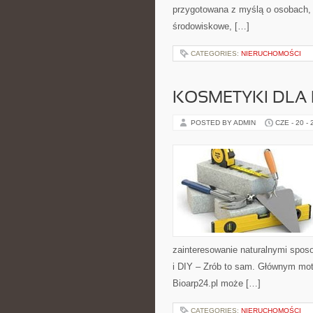
przygotowana z myślą o osobach, 
środowiskowe, […]
CATEGORIES:
NIERUCHOMOŚCI
KOSMETYKI DLA 
POSTED BY ADMIN
CZE - 20 -
zainteresowanie naturalnymi spos
i DIY – Zrób to sam. Głównym moty
Bioarp24.pl może […]
CATEGORIES:
NIERUCHOMOŚCI