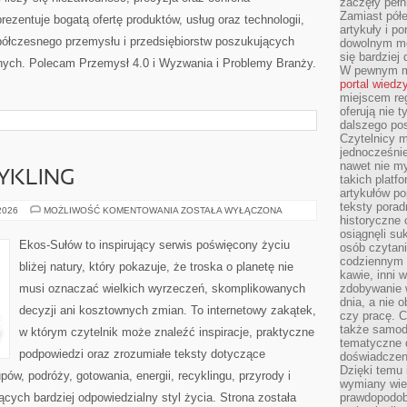
zaczęły pełn
Zamiast pół
zentuje bogatą ofertę produktów, usług oraz technologii,
artykuły i p
półczesnego przemysłu i przedsiębiorstw poszukujących
dowolnym mo
się bardziej
nych. Polecam Przemysł 4.0 i Wyzwania i Problemy Branży.
W pewnym mo
portal wiedz
miejscem reg
oferują nie t
dalszego po
Czytelnicy 
jednocześnie
nawet nie my
CYKLING
takich platf
artykułów p
teksty porad
RECYKLING
 2026
MOŻLIWOŚĆ KOMENTOWANIA
ZOSTAŁA WYŁĄCZONA
historyczne c
I
UPCYKLING
osiągnęli su
Ekos-Sułów to inspirujący serwis poświęcony życiu
osób czytani
codziennym r
bliżej natury, który pokazuje, że troska o planetę nie
kawie, inni 
musi oznaczać wielkich wyrzeczeń, skomplikowanych
zdobywanie w
dnia, a nie
decyzji ani kosztownych zmian. To internetowy zakątek,
czy pracę. 
także samodz
w którym czytelnik może znaleźć inspiracje, praktyczne
tematyczne d
podpowiedzi oraz zrozumiałe teksty dotyczące
doświadczeni
Dzięki temu i
w, podróży, gotowania, energii, recyklingu, przyrody i
wymiany wied
ych bardziej odpowiedzialny styl życia. Strona została
prawdopodob