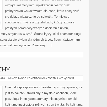
wygląd, kosmetykom, upiększaniu twarzy oraz
praktycznym wskazówkom dla osób, które chcą czuć
się dobrze niezależnie od sylwetki. To miejsce
stworzone z myślą o czytelnikach, którzy szukają
prostych porad dotyczących dobierania ubrań,
osmetycznych rozwiązań. Strona łączy lekki charakter bloga
nteresują się stylem dla różnych typów figury, świadomym
w naturalnym wydaniu. Polecamy […]
CHY
PERFUMY
 2026
MOŻLIWOŚĆ KOMENTOWANIA
ZOSTAŁA WYŁĄCZONA
I
ZAPACHY
Orientalno-przyprawowy charakter tej strony sprawia, że
jest to zakątek stworzony z myślą o osobach, które
poszukują intensywne aromaty, nieoczywiste smaki i
kulinarne inspiracje z różnych stron świata. To kulinarna