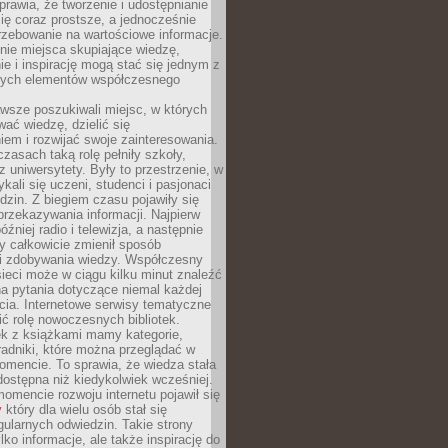
sprawia, że tworzenie i udostępnianie
 się coraz prostsze, a jednocześnie
rzebowanie na wartościowe informacje.
nie miejsca skupiające wiedzę,
e i inspirację mogą stać się jednym z
zych elementów współczesnego
wsze poszukiwali miejsc, w których
ać wiedzę, dzielić się
em i rozwijać swoje zainteresowania.
asach taką rolę pełniły szkoły,
az uniwersytety. Były to przestrzenie, w
ykali się uczeni, studenci i pasjonaci
dzin. Z biegiem czasu pojawiły się
rzekazywania informacji. Najpierw
óźniej radio i telewizja, a następnie
óry całkowicie zmienił sposób
 i zdobywania wiedzy. Współczesny
ieci może w ciągu kilku minut znaleźć
a pytania dotyczące niemal każdej
cia. Internetowe serwisy tematyczne
ić rolę nowoczesnych bibliotek.
ek z książkami mamy kategorie,
oradniki, które można przeglądać w
mencie. To sprawia, że wiedza stała
 dostępna niż kiedykolwiek wcześniej.
mencie rozwoju internetu pojawił się
y
który dla wielu osób stał się
ularnych odwiedzin. Takie strony
ylko informacje, ale także inspirację do