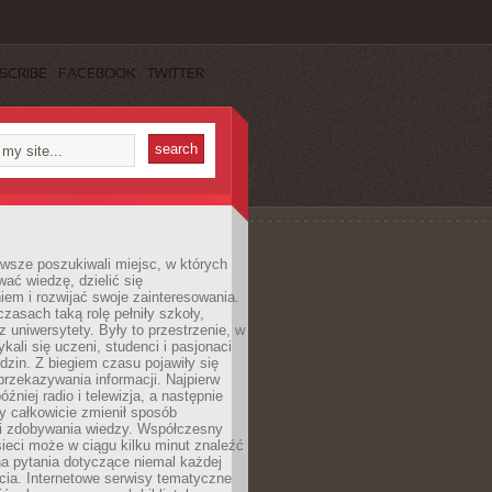
SCRIBE
FACEBOOK
TWITTER
wsze poszukiwali miejsc, w których
ać wiedzę, dzielić się
em i rozwijać swoje zainteresowania.
asach taką rolę pełniły szkoły,
az uniwersytety. Były to przestrzenie, w
ykali się uczeni, studenci i pasjonaci
dzin. Z biegiem czasu pojawiły się
rzekazywania informacji. Najpierw
óźniej radio i telewizja, a następnie
óry całkowicie zmienił sposób
 i zdobywania wiedzy. Współczesny
ieci może w ciągu kilku minut znaleźć
a pytania dotyczące niemal każdej
cia. Internetowe serwisy tematyczne