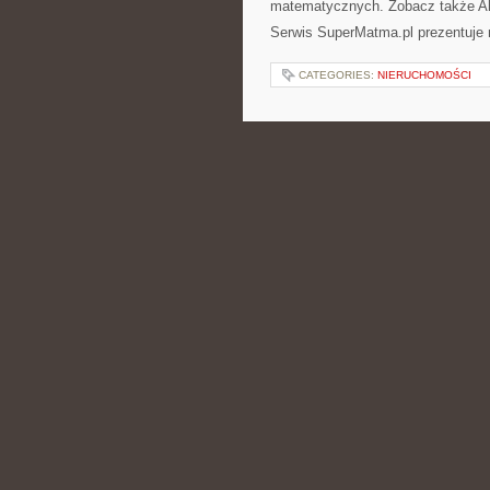
matematycznych. Zobacz także Al
Serwis SuperMatma.pl prezentuje 
CATEGORIES:
NIERUCHOMOŚCI
MENU I CATERIN
POSTED BY ADMIN
CZE - 7 - 2
organizacyjnego chaosu. To miejsc
związanych z wyborem sali, menu, 
oraz atmosfery całego spotkania. 
CATEGORIES:
NIERUCHOMOŚCI