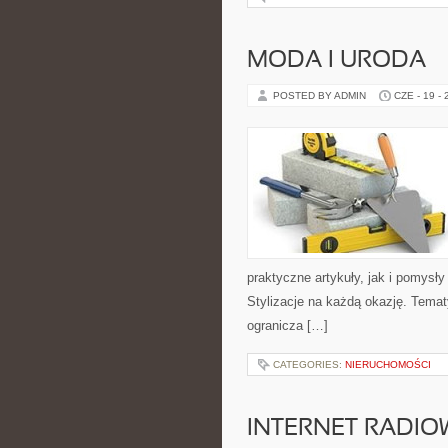
MODA I URODA
POSTED BY ADMIN
CZE - 19 -
praktyczne artykuły, jak i pomysł
Stylizacje na każdą okazję. Temat
ogranicza […]
CATEGORIES:
NIERUCHOMOŚCI
INTERNET RADIO