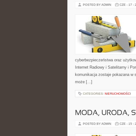
POSTED BY ADMIN
CZE - 17 -
cyberbezpieczeństwa oraz użytkow
Internet Radiowy i Satelitarny i 
komunikacja zostaje pokazana w sp
może […]
CATEGORIES:
NIERUCHOMOŚCI
MODA, URODA, S
POSTED BY ADMIN
CZE - 15 -