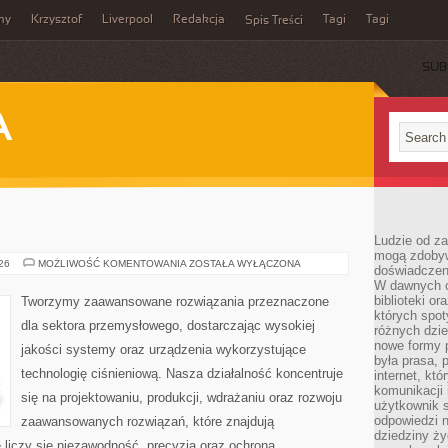
my
Krzysztof
Liverpool
Redakcja
Tagi
Tagi
Spis Treści
SUB
A
Ludzie od za
mogą zdobyw
PRZEMYSŁ
026
MOŻLIWOŚĆ KOMENTOWANIA
ZOSTAŁA WYŁĄCZONA
doświadczeni
4.0
W dawnych cz
biblioteki or
Tworzymy zaawansowane rozwiązania przeznaczone
których spot
dla sektora przemysłowego, dostarczając wysokiej
różnych dzie
nowe formy p
jakości systemy oraz urządzenia wykorzystujące
była prasa, p
technologię ciśnieniową. Nasza działalność koncentruje
internet, kt
komunikacji
się na projektowaniu, produkcji, wdrażaniu oraz rozwoju
użytkownik s
odpowiedzi n
zaawansowanych rozwiązań, które znajdują
dziedziny ży
 liczy się niezawodność, precyzja oraz ochrona