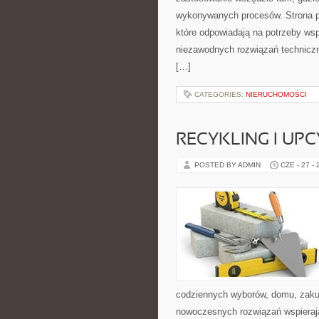
wykonywanych procesów. Strona pre
które odpowiadają na potrzeby ws
niezawodnych rozwiązań technicz
[…]
CATEGORIES:
NIERUCHOMOŚCI
RECYKLING I UP
POSTED BY ADMIN
CZE - 27 -
codziennych wyborów, domu, zakupó
nowoczesnych rozwiązań wspierając