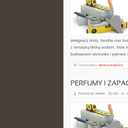
pielęgnacji skóry, trendów oraz k
z tematyką bliską osobom, które i
budowaniem wizerunku i pięknem 
CATEGORIES:
NIERUCHOMOŚCI
PERFUMY I ZAPA
POSTED BY ADMIN
CZE - 13 -