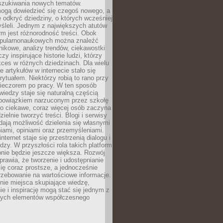
szukiwania nowych tematów.
mogą dowiedzieć się czegoś nowego, a
 odkryć dziedziny, o których wcześniej
śleli. Jednym z największych atutów
orm jest różnorodność treści. Obok
opularnonaukowych można znaleźć
nikowe, analizy trendów, ciekawostki
zy inspirujące historie ludzi, którzy
kces w różnych dziedzinach. Dla wielu
e artykułów w internecie stało się
ytuałem. Niektórzy robią to rano przy
wieczorem po pracy. W ten sposób
iedzy staje się naturalną częścią
 obowiązkiem narzuconym przez szkołę
Co ciekawe, coraz więcej osób zaczyna
ielnie tworzyć treści. Blogi i serwisy
ają możliwość dzielenia się własnymi
ami, opiniami oraz przemyśleniami.
nternet staje się przestrzenią dialogu i
zy. W przyszłości rola takich platform
nie będzie jeszcze większa. Rozwój
sprawia, że tworzenie i udostępnianie
 się coraz prostsze, a jednocześnie
rzebowanie na wartościowe informacje.
nie miejsca skupiające wiedzę,
e i inspirację mogą stać się jednym z
zych elementów współczesnego