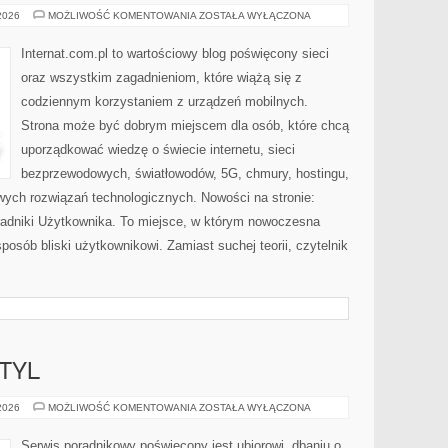
INTERNET
 2026
MOŻLIWOŚĆ KOMENTOWANIA
ZOSTAŁA WYŁĄCZONA
RADIOWY
I
SATELITARNY
Internat.com.pl to wartościowy blog poświęcony sieci
oraz wszystkim zagadnieniom, które wiążą się z
codziennym korzystaniem z urządzeń mobilnych.
Strona może być dobrym miejscem dla osób, które chcą
uporządkować wiedzę o świecie internetu, sieci
bezprzewodowych, światłowodów, 5G, chmury, hostingu,
ych rozwiązań technologicznych. Nowości na stronie:
Poradniki Użytkownika. To miejsce, w którym nowoczesna
osób bliski użytkownikowi. Zamiast suchej teorii, czytelnik
TYL
MODA,
 2026
MOŻLIWOŚĆ KOMENTOWANIA
ZOSTAŁA WYŁĄCZONA
URODA,
STYL
Serwis poradnikowy poświęcony jest ubiorowi, dbaniu o