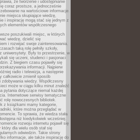
sprawia, że tworzenie i udostępnianie
 się coraz prostsze, a jednocześnie
rzebowanie na wartościowe informacje.
nie miejsca skupiające wiedzę,
e i inspirację mogą stać się jednym z
zych elementów współczesnego
wsze poszukiwali miejsc, w których
ać wiedzę, dzielić się
em i rozwijać swoje zainteresowania.
asach taką rolę pełniły szkoły,
az uniwersytety. Były to przestrzenie, w
ykali się uczeni, studenci i pasjonaci
dzin. Z biegiem czasu pojawiły się
rzekazywania informacji. Najpierw
óźniej radio i telewizja, a następnie
óry całkowicie zmienił sposób
 i zdobywania wiedzy. Współczesny
ieci może w ciągu kilku minut znaleźć
a pytania dotyczące niemal każdej
cia. Internetowe serwisy tematyczne
ić rolę nowoczesnych bibliotek.
ek z książkami mamy kategorie,
oradniki, które można przeglądać w
mencie. To sprawia, że wiedza stała
 dostępna niż kiedykolwiek wcześniej.
mencie rozwoju internetu pojawił się
y
który dla wielu osób stał się
ularnych odwiedzin. Takie strony
ylko informacje, ale także inspirację do