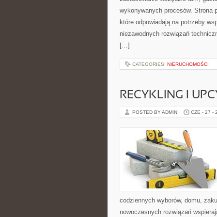
wykonywanych procesów. Strona pre
które odpowiadają na potrzeby ws
niezawodnych rozwiązań technicz
[…]
CATEGORIES:
NIERUCHOMOŚCI
RECYKLING I UP
POSTED BY ADMIN
CZE - 27 -
codziennych wyborów, domu, zakupó
nowoczesnych rozwiązań wspierając