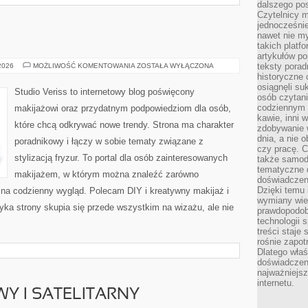
dalszego po
Czytelnicy 
jednocześnie
nawet nie my
takich platf
artykułów p
MODA
teksty porad
 2026
MOŻLIWOŚĆ KOMENTOWANIA
ZOSTAŁA WYŁĄCZONA
I
historyczne c
URODA
osiągnęli su
Studio Veriss to internetowy blog poświęcony
osób czytani
codziennym r
makijażowi oraz przydatnym podpowiedziom dla osób,
kawie, inni 
które chcą odkrywać nowe trendy. Strona ma charakter
zdobywanie w
dnia, a nie
poradnikowy i łączy w sobie tematy związane z
czy pracę. 
stylizacją fryzur. To portal dla osób zainteresowanych
także samodz
tematyczne d
makijażem, w którym można znaleźć zarówno
doświadczeni
Dzięki temu i
y na codzienny wygląd. Polecam DIY i kreatywny makijaż i
wymiany wied
yka strony skupia się przede wszystkim na wizażu, ale nie
prawdopodob
technologii 
treści staje
rośnie zapot
Dlatego właś
doświadczeni
najważniejs
internetu.
WY I SATELITARNY