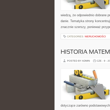
wiedzą, że odpowiednio dobrane pr
danie. Tematyka strony koncentruj
znacznie szerszy, ponieważ przyp
CATEGORIES:
NIERUCHOMOŚCI
HISTORIA MATEM
POSTED BY ADMIN
CZE - 9 - 2
dotyczące zarówno podstawowych 