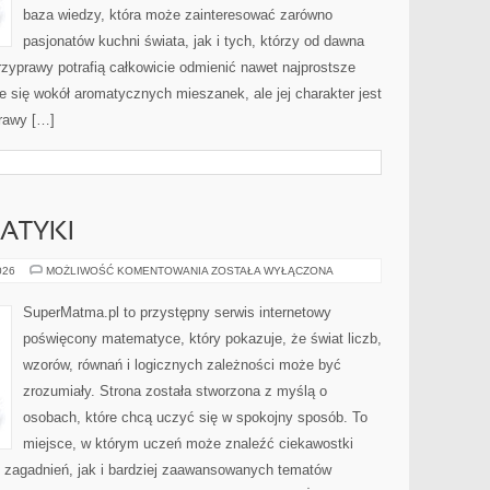
baza wiedzy, która może zainteresować zarówno
pasjonatów kuchni świata, jak i tych, którzy od dawna
zyprawy potrafią całkowicie odmienić nawet najprostsze
e się wokół aromatycznych mieszanek, ale jej charakter jest
rawy […]
ATYKI
HISTORIA
026
MOŻLIWOŚĆ KOMENTOWANIA
ZOSTAŁA WYŁĄCZONA
MATEMATYKI
SuperMatma.pl to przystępny serwis internetowy
poświęcony matematyce, który pokazuje, że świat liczb,
wzorów, równań i logicznych zależności może być
zrozumiały. Strona została stworzona z myślą o
osobach, które chcą uczyć się w spokojny sposób. To
miejsce, w którym uczeń może znaleźć ciekawostki
zagadnień, jak i bardziej zaawansowanych tematów