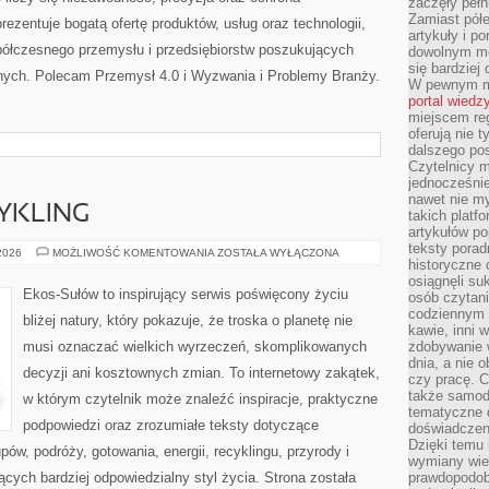
zaczęły pełn
Zamiast pół
zentuje bogatą ofertę produktów, usług oraz technologii,
artykuły i p
półczesnego przemysłu i przedsiębiorstw poszukujących
dowolnym mo
się bardziej
nych. Polecam Przemysł 4.0 i Wyzwania i Problemy Branży.
W pewnym mo
portal wiedz
miejscem reg
oferują nie t
dalszego po
Czytelnicy 
jednocześnie
nawet nie my
CYKLING
takich platf
artykułów p
teksty porad
RECYKLING
 2026
MOŻLIWOŚĆ KOMENTOWANIA
ZOSTAŁA WYŁĄCZONA
historyczne c
I
UPCYKLING
osiągnęli su
Ekos-Sułów to inspirujący serwis poświęcony życiu
osób czytani
codziennym r
bliżej natury, który pokazuje, że troska o planetę nie
kawie, inni 
musi oznaczać wielkich wyrzeczeń, skomplikowanych
zdobywanie w
dnia, a nie
decyzji ani kosztownych zmian. To internetowy zakątek,
czy pracę. 
także samodz
w którym czytelnik może znaleźć inspiracje, praktyczne
tematyczne d
podpowiedzi oraz zrozumiałe teksty dotyczące
doświadczeni
Dzięki temu i
w, podróży, gotowania, energii, recyklingu, przyrody i
wymiany wied
ych bardziej odpowiedzialny styl życia. Strona została
prawdopodob