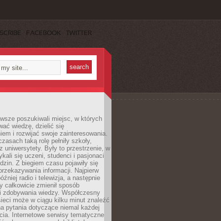
SCRIBE
FACEBOOK
TWITTER
wsze poszukiwali miejsc, w których
ać wiedzę, dzielić się
em i rozwijać swoje zainteresowania.
asach taką rolę pełniły szkoły,
az uniwersytety. Były to przestrzenie, w
ykali się uczeni, studenci i pasjonaci
dzin. Z biegiem czasu pojawiły się
rzekazywania informacji. Najpierw
óźniej radio i telewizja, a następnie
óry całkowicie zmienił sposób
 i zdobywania wiedzy. Współczesny
ieci może w ciągu kilku minut znaleźć
a pytania dotyczące niemal każdej
cia. Internetowe serwisy tematyczne