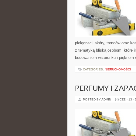
pielęgnacji skóry, trendów oraz k
z tematyką bliską osobom, które i
budowaniem wizerunku i pięknem 
CATEGORIES:
NIERUCHOMOŚCI
PERFUMY I ZAPA
POSTED BY ADMIN
CZE - 13 -