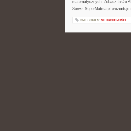
matematycznych. Zobacz także Al
Serwis SuperMatma.pl prezentuje 
CATEGORIES:
NIERUCHOMOŚCI
MENU I CATERIN
POSTED BY ADMIN
CZE - 7 - 2
organizacyjnego chaosu. To miejsc
związanych z wyborem sali, menu, 
oraz atmosfery całego spotkania. 
CATEGORIES:
NIERUCHOMOŚCI