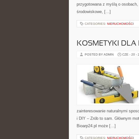
przygotowana z myślą o osobach, 
środowiskowe, […]
CATEGORIES:
NIERUCHOMOŚCI
KOSMETYKI DLA 
POSTED BY ADMIN
CZE - 20 -
zainteresowanie naturalnymi spos
i DIY – Zrób to sam. Głównym moty
Bioarp24.pl może […]
CATEGORIES:
NIERUCHOMOŚCI