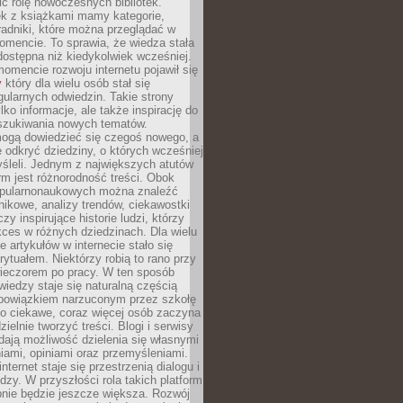
ić rolę nowoczesnych bibliotek.
ek z książkami mamy kategorie,
oradniki, które można przeglądać w
mencie. To sprawia, że wiedza stała
 dostępna niż kiedykolwiek wcześniej.
mencie rozwoju internetu pojawił się
y
który dla wielu osób stał się
ularnych odwiedzin. Takie strony
ylko informacje, ale także inspirację do
szukiwania nowych tematów.
mogą dowiedzieć się czegoś nowego, a
 odkryć dziedziny, o których wcześniej
śleli. Jednym z największych atutów
orm jest różnorodność treści. Obok
opularnonaukowych można znaleźć
nikowe, analizy trendów, ciekawostki
zy inspirujące historie ludzi, którzy
kces w różnych dziedzinach. Dla wielu
e artykułów w internecie stało się
ytuałem. Niektórzy robią to rano przy
wieczorem po pracy. W ten sposób
iedzy staje się naturalną częścią
 obowiązkiem narzuconym przez szkołę
Co ciekawe, coraz więcej osób zaczyna
ielnie tworzyć treści. Blogi i serwisy
ają możliwość dzielenia się własnymi
ami, opiniami oraz przemyśleniami.
nternet staje się przestrzenią dialogu i
zy. W przyszłości rola takich platform
nie będzie jeszcze większa. Rozwój