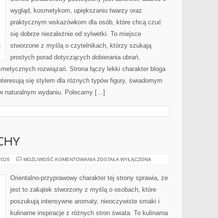
wygląd, kosmetykom, upiększaniu twarzy oraz
praktycznym wskazówkom dla osób, które chcą czuć
się dobrze niezależnie od sylwetki. To miejsce
stworzone z myślą o czytelnikach, którzy szukają
prostych porad dotyczących dobierania ubrań,
osmetycznych rozwiązań. Strona łączy lekki charakter bloga
nteresują się stylem dla różnych typów figury, świadomym
w naturalnym wydaniu. Polecamy […]
CHY
PERFUMY
 2026
MOŻLIWOŚĆ KOMENTOWANIA
ZOSTAŁA WYŁĄCZONA
I
ZAPACHY
Orientalno-przyprawowy charakter tej strony sprawia, że
jest to zakątek stworzony z myślą o osobach, które
poszukują intensywne aromaty, nieoczywiste smaki i
kulinarne inspiracje z różnych stron świata. To kulinarna