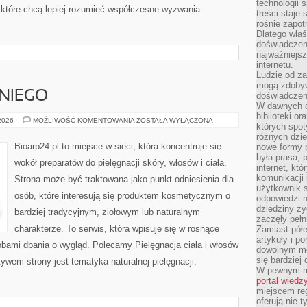
technologii 
które chcą lepiej rozumieć współczesne wyzwania
treści staje
rośnie zapot
Dlatego właś
doświadczeni
najważniejs
internetu.
Ludzie od za
mogą zdobyw
NIEGO
doświadczeni
W dawnych cz
biblioteki or
KOSMETYKI
 2026
MOŻLIWOŚĆ KOMENTOWANIA
ZOSTAŁA WYŁĄCZONA
których spot
DLA
NIEGO
różnych dzie
Bioarp24.pl to miejsce w sieci, która koncentruje się
nowe formy p
była prasa, p
wokół preparatów do pielęgnacji skóry, włosów i ciała.
internet, kt
komunikacji
Strona może być traktowana jako punkt odniesienia dla
użytkownik s
osób, które interesują się produktem kosmetycznym o
odpowiedzi n
dziedziny ży
bardziej tradycyjnym, ziołowym lub naturalnym
zaczęły pełn
charakterze. To serwis, która wpisuje się w rosnące
Zamiast pół
artykuły i p
obami dbania o wygląd. Polecamy Pielęgnacja ciała i włosów
dowolnym mo
się bardziej
wem strony jest tematyka naturalnej pielęgnacji.
W pewnym mo
portal wiedz
miejscem reg
oferują nie t