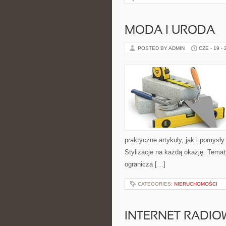
MODA I URODA
POSTED BY ADMIN
CZE - 19 -
praktyczne artykuły, jak i pomysł
Stylizacje na każdą okazję. Temat
ogranicza […]
CATEGORIES:
NIERUCHOMOŚCI
INTERNET RADIO