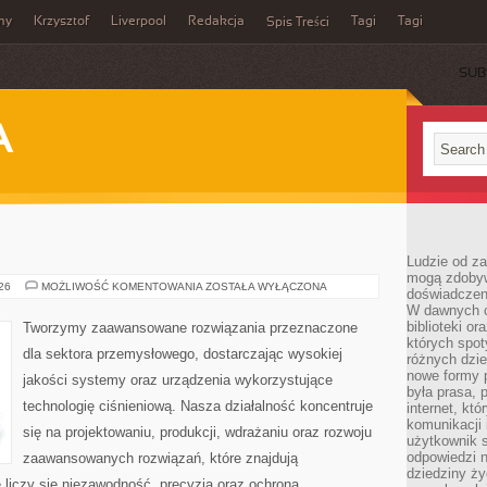
my
Krzysztof
Liverpool
Redakcja
Tagi
Tagi
Spis Treści
SUB
A
Ludzie od za
mogą zdobyw
PRZEMYSŁ
026
MOŻLIWOŚĆ KOMENTOWANIA
ZOSTAŁA WYŁĄCZONA
doświadczeni
4.0
W dawnych cz
biblioteki or
Tworzymy zaawansowane rozwiązania przeznaczone
których spot
dla sektora przemysłowego, dostarczając wysokiej
różnych dzie
nowe formy p
jakości systemy oraz urządzenia wykorzystujące
była prasa, p
technologię ciśnieniową. Nasza działalność koncentruje
internet, kt
komunikacji
się na projektowaniu, produkcji, wdrażaniu oraz rozwoju
użytkownik s
odpowiedzi n
zaawansowanych rozwiązań, które znajdują
dziedziny ży
 liczy się niezawodność, precyzja oraz ochrona