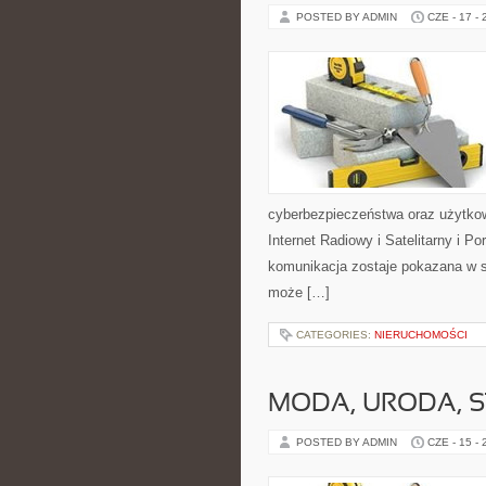
POSTED BY ADMIN
CZE - 17 -
cyberbezpieczeństwa oraz użytkow
Internet Radiowy i Satelitarny i 
komunikacja zostaje pokazana w sp
może […]
CATEGORIES:
NIERUCHOMOŚCI
MODA, URODA, S
POSTED BY ADMIN
CZE - 15 -