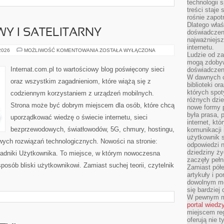
technologii 
treści staje
rośnie zapot
Dlatego właś
WY I SATELITARNY
doświadczeni
najważniejs
internetu.
INTERNET
 2026
MOŻLIWOŚĆ KOMENTOWANIA
ZOSTAŁA WYŁĄCZONA
Ludzie od za
RADIOWY
I
mogą zdobyw
SATELITARNY
Internat.com.pl to wartościowy blog poświęcony sieci
doświadczeni
W dawnych cz
oraz wszystkim zagadnieniom, które wiążą się z
biblioteki or
których spot
codziennym korzystaniem z urządzeń mobilnych.
różnych dzie
Strona może być dobrym miejscem dla osób, które chcą
nowe formy p
była prasa, p
uporządkować wiedzę o świecie internetu, sieci
internet, kt
bezprzewodowych, światłowodów, 5G, chmury, hostingu,
komunikacji
użytkownik s
ych rozwiązań technologicznych. Nowości na stronie:
odpowiedzi n
dziedziny ży
Poradniki Użytkownika. To miejsce, w którym nowoczesna
zaczęły pełn
osób bliski użytkownikowi. Zamiast suchej teorii, czytelnik
Zamiast pół
artykuły i p
dowolnym mo
się bardziej
W pewnym mo
portal wiedz
miejscem reg
oferują nie t