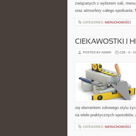
związanych z wyborem sali, menu, 
oraz atmosfery całego spotkania. 
CATEGORIES:
NIERUCHOMOŚCI
CIEKAWOSTKI I H
POSTED BY ADMIN
CZE - 6 - 2
się elementem zdrowego stylu życ
na wiele praktycznych sposobów, 
CATEGORIES:
NIERUCHOMOŚCI