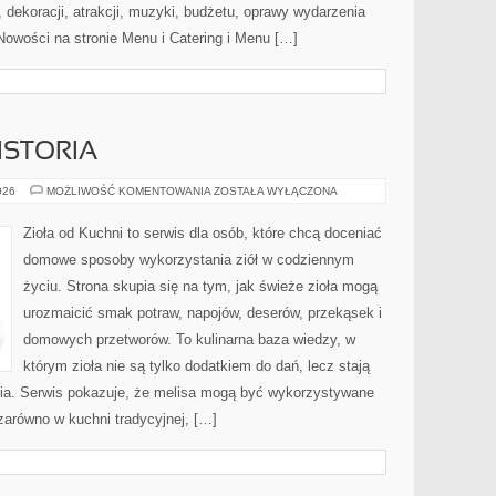
dekoracji, atrakcji, muzyki, budżetu, oprawy wydarzenia
Nowości na stronie Menu i Catering i Menu […]
ISTORIA
CIEKAWOSTKI
026
MOŻLIWOŚĆ KOMENTOWANIA
ZOSTAŁA WYŁĄCZONA
I
HISTORIA
Zioła od Kuchni to serwis dla osób, które chcą doceniać
domowe sposoby wykorzystania ziół w codziennym
życiu. Strona skupia się na tym, jak świeże zioła mogą
urozmaicić smak potraw, napojów, deserów, przekąsek i
domowych przetworów. To kulinarna baza wiedzy, w
którym zioła nie są tylko dodatkiem do dań, lecz stają
ia. Serwis pokazuje, że melisa mogą być wykorzystywane
zarówno w kuchni tradycyjnej, […]