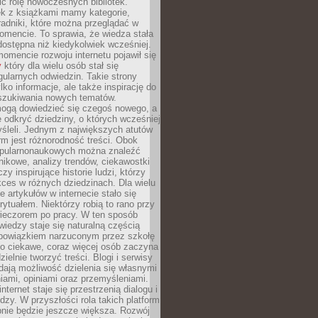
ić rolę nowoczesnych bibliotek.
ek z książkami mamy kategorie,
oradniki, które można przeglądać w
mencie. To sprawia, że wiedza stała
 dostępna niż kiedykolwiek wcześniej.
mencie rozwoju internetu pojawił się
y
który dla wielu osób stał się
ularnych odwiedzin. Takie strony
ylko informacje, ale także inspirację do
szukiwania nowych tematów.
mogą dowiedzieć się czegoś nowego, a
 odkryć dziedziny, o których wcześniej
śleli. Jednym z największych atutów
orm jest różnorodność treści. Obok
opularnonaukowych można znaleźć
nikowe, analizy trendów, ciekawostki
zy inspirujące historie ludzi, którzy
kces w różnych dziedzinach. Dla wielu
e artykułów w internecie stało się
ytuałem. Niektórzy robią to rano przy
wieczorem po pracy. W ten sposób
iedzy staje się naturalną częścią
 obowiązkiem narzuconym przez szkołę
Co ciekawe, coraz więcej osób zaczyna
ielnie tworzyć treści. Blogi i serwisy
ają możliwość dzielenia się własnymi
ami, opiniami oraz przemyśleniami.
nternet staje się przestrzenią dialogu i
zy. W przyszłości rola takich platform
nie będzie jeszcze większa. Rozwój