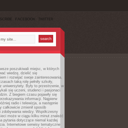
SCRIBE
FACEBOOK
TWITTER
wsze poszukiwali miejsc, w których
ać wiedzę, dzielić się
em i rozwijać swoje zainteresowania.
asach taką rolę pełniły szkoły,
az uniwersytety. Były to przestrzenie, w
ykali się uczeni, studenci i pasjonaci
dzin. Z biegiem czasu pojawiły się
rzekazywania informacji. Najpierw
óźniej radio i telewizja, a następnie
óry całkowicie zmienił sposób
 i zdobywania wiedzy. Współczesny
ieci może w ciągu kilku minut znaleźć
a pytania dotyczące niemal każdej
cia. Internetowe serwisy tematyczne