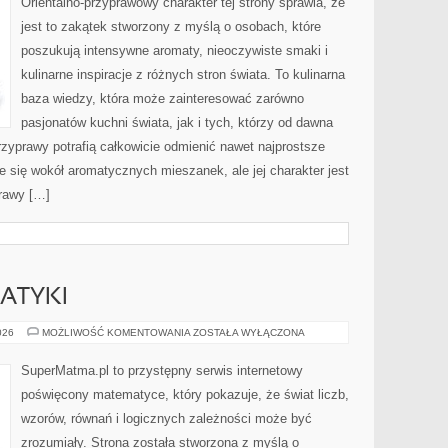
Orientalno-przyprawowy charakter tej strony sprawia, że
jest to zakątek stworzony z myślą o osobach, które
poszukują intensywne aromaty, nieoczywiste smaki i
kulinarne inspiracje z różnych stron świata. To kulinarna
baza wiedzy, która może zainteresować zarówno
pasjonatów kuchni świata, jak i tych, którzy od dawna
zyprawy potrafią całkowicie odmienić nawet najprostsze
e się wokół aromatycznych mieszanek, ale jej charakter jest
rawy […]
ATYKI
HISTORIA
026
MOŻLIWOŚĆ KOMENTOWANIA
ZOSTAŁA WYŁĄCZONA
MATEMATYKI
SuperMatma.pl to przystępny serwis internetowy
poświęcony matematyce, który pokazuje, że świat liczb,
wzorów, równań i logicznych zależności może być
zrozumiały. Strona została stworzona z myślą o