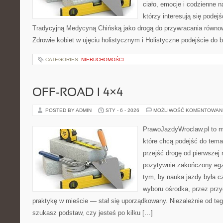
ciało, emocje i codzienne n
którzy interesują się pode
Tradycyjną Medycyną Chińską jako drogą do przywracania równowa
Zdrowie kobiet w ujęciu holistycznym i Holistyczne podejście do b
CATEGORIES:
NIERUCHOMOŚCI
OFF-ROAD I 4×4
POSTED BY ADMIN
STY - 6 - 2026
MOŻLIWOŚĆ KOMENTOWAN
PrawoJazdyWroclaw.pl to m
które chcą podejść do tema
przejść drogę od pierwszej 
pozytywnie zakończony egz
tym, by nauka jazdy była c
wyboru ośrodka, przez przyg
praktykę w mieście — stał się uporządkowany. Niezależnie od teg
szukasz podstaw, czy jesteś po kilku […]