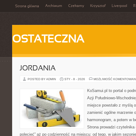
Archiwum
Czekamy
Krzysztof
Liverpool
R
Strona główna
OSTATECZNA
JORDANIA
POSTED BY ADMIN
STY - 8 - 2026
MOŻLIWOŚĆ KOMENTOWAN
KoSamui.pl to portal o podr
Azji Południowo-Wschodniej 
miejsce powstało z myślą o
zamienić ogólne marzenie o
harmonogram, a potem w b
Strona prowadzi czytelnika
polecieć” aż po codzienność na miejscu: od tego, w jakim sezonie 