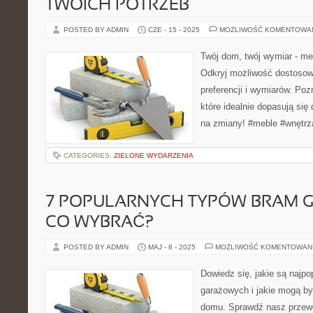
TWOICH POTRZEB
POSTED BY ADMIN
CZE - 15 - 2025
MOŻLIWOŚĆ KOMENTOWA
Twój dom, twój wymiar - me
Odkryj możliwość dostosow
preferencji i wymiarów. Poz
które idealnie dopasują się
na zmiany! #meble #wnętr
CATEGORIES:
ZIELONE WYDARZENIA
7 POPULARNYCH TYPÓW BRAM 
CO WYBRAĆ?
POSTED BY ADMIN
MAJ - 8 - 2025
MOŻLIWOŚĆ KOMENTOWAN
Dowiedz się, jakie są najpo
garażowych i jakie mogą by
domu. Sprawdź nasz przewo