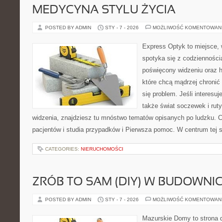
MEDYCYNA STYLU ŻYCIA
POSTED BY ADMIN
STY - 7 - 2026
MOŻLIWOŚĆ KOMENTOWAN
Express Optyk to miejsce, 
spotyka się z codzienności
poświęcony widzeniu oraz hi
które chcą mądrzej chronić
się problem. Jeśli interesuje
także świat soczewek i rut
widzenia, znajdziesz tu mnóstwo tematów opisanych po ludzku. Ci
pacjentów i studia przypadków i Pierwsza pomoc. W centrum tej s
CATEGORIES:
NIERUCHOMOŚCI
ZRÓB TO SAM (DIY) W BUDOWNI
POSTED BY ADMIN
STY - 7 - 2026
MOŻLIWOŚĆ KOMENTOWAN
Mazurskie Domy to strona d