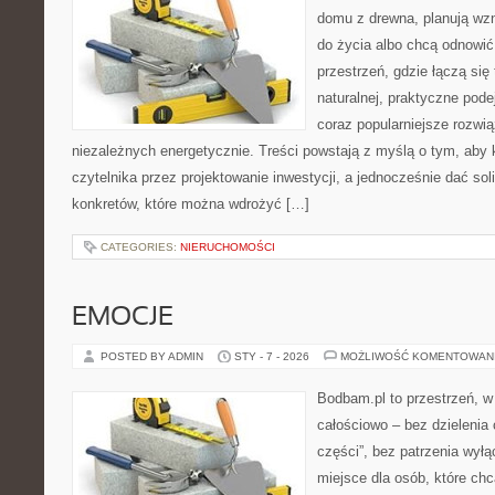
domu z drewna, planują wz
do życia albo chcą odnowić 
przestrzeń, gdzie łączą się
naturalnej, praktyczne pod
coraz popularniejsze rozwi
niezależnych energetycznie. Treści powstają z myślą o tym, aby 
czytelnika przez projektowanie inwestycji, a jednocześnie dać sol
konkretów, które można wdrożyć […]
CATEGORIES:
NIERUCHOMOŚCI
EMOCJE
POSTED BY ADMIN
STY - 7 - 2026
MOŻLIWOŚĆ KOMENTOWAN
Bodbam.pl to przestrzeń, w k
całościowo – bez dzielenia 
części”, bez patrzenia wył
miejsce dla osób, które chc