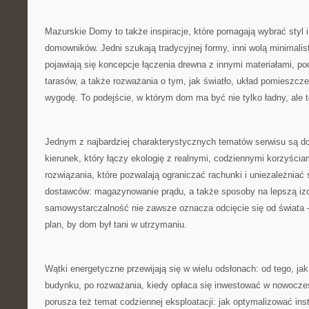
Mazurskie Domy to także inspiracje, które pomagają wybrać styl 
domowników. Jedni szukają tradycyjnej formy, inni wolą minimalis
pojawiają się koncepcje łączenia drewna z innymi materiałami, p
tarasów, a także rozważania o tym, jak światło, układ pomieszcze
wygodę. To podejście, w którym dom ma być nie tylko ładny, ale 
Jednym z najbardziej charakterystycznych tematów serwisu są 
kierunek, który łączy ekologię z realnymi, codziennymi korzyści
rozwiązania, które pozwalają ograniczać rachunki i uniezależniać
dostawców: magazynowanie prądu, a także sposoby na lepszą izo
samowystarczalność nie zawsze oznacza odcięcie się od świata –
plan, by dom był tani w utrzymaniu.
Wątki energetyczne przewijają się w wielu odsłonach: od tego, ja
budynku, po rozważania, kiedy opłaca się inwestować w nowoczes
porusza też temat codziennej eksploatacji: jak optymalizować ins