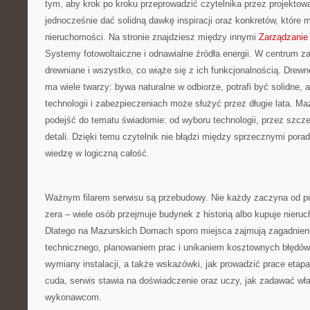
tym, aby krok po kroku przeprowadzić czytelnika przez projektowa
jednocześnie dać solidną dawkę inspiracji oraz konkretów, któr
nieruchomości. Na stronie znajdziesz między innymi
Zarządzanie
Systemy fotowoltaiczne i odnawialne źródła energii. W centrum 
drewniane i wszystko, co wiąże się z ich funkcjonalnością. Drewn
ma wiele twarzy: bywa naturalne w odbiorze, potrafi być solidne, 
technologii i zabezpieczeniach może służyć przez długie lata. M
podejść do tematu świadomie: od wyboru technologii, przez szcz
detali. Dzięki temu czytelnik nie błądzi między sprzecznymi porad
wiedzę w logiczną całość.
Ważnym filarem serwisu są przebudowy. Nie każdy zaczyna od pust
zera – wiele osób przejmuje budynek z historią albo kupuje nie
Dlatego na Mazurskich Domach sporo miejsca zajmują zagadnien
technicznego, planowaniem prac i unikaniem kosztownych błędów.
wymiany instalacji, a także wskazówki, jak prowadzić prace eta
cuda, serwis stawia na doświadczenie oraz uczy, jak zadawać wła
wykonawcom.