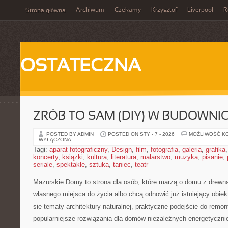
Archiwum
Czekamy
Krzysztof
Liverpool
R
Strona główna
OSTATECZNA
ZRÓB TO SAM (DIY) W BUDOWNI
POSTED BY ADMIN
POSTED ON STY - 7 - 2026
MOŻLIWOŚĆ K
WYŁĄCZONA
Tagi:
aparat fotograficzny
,
Design
,
film
,
fotografia
,
galeria
,
grafika
koncerty
,
książki
,
kultura
,
literatura
,
malarstwo
,
muzyka
,
pisanie
,
seriale
,
spektakle
,
sztuka
,
taniec
,
teatr
Mazurskie Domy to strona dla osób, które marzą o domu z drewn
własnego miejsca do życia albo chcą odnowić już istniejący obiekt
się tematy architektury naturalnej, praktyczne podejście do remo
popularniejsze rozwiązania dla domów niezależnych energetycznie