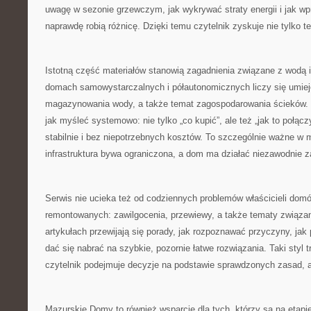
uwagę w sezonie grzewczym, jak wykrywać straty energii i jak w
naprawdę robią różnicę. Dzięki temu czytelnik zyskuje nie tylko teo
Istotną część materiałów stanowią zagadnienia związane z wodą
domach samowystarczalnych i półautonomicznych liczy się umiej
magazynowania wody, a także temat zagospodarowania ścieków.
jak myśleć systemowo: nie tylko „co kupić”, ale też „jak to połącz
stabilnie i bez niepotrzebnych kosztów. To szczególnie ważne w 
infrastruktura bywa ograniczona, a dom ma działać niezawodnie za
Serwis nie ucieka też od codziennych problemów właścicieli dom
remontowanych: zawilgocenia, przewiewy, a także tematy związa
artykułach przewijają się porady, jak rozpoznawać przyczyny, jak p
dać się nabrać na szybkie, pozornie łatwe rozwiązania. Taki styl 
czytelnik podejmuje decyzje na podstawie sprawdzonych zasad, a
Mazurskie Domy to również wsparcie dla tych, którzy są na etapie