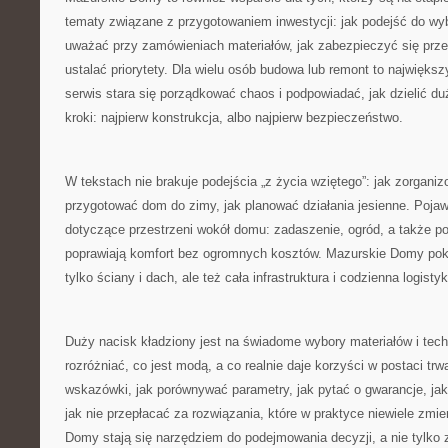
tematy związane z przygotowaniem inwestycji: jak podejść do w
uważać przy zamówieniach materiałów, jak zabezpieczyć się prze
ustalać priorytety. Dla wielu osób budowa lub remont to największy
serwis stara się porządkować chaos i podpowiadać, jak dzielić du
kroki: najpierw konstrukcja, albo najpierw bezpieczeństwo.
W tekstach nie brakuje podejścia „z życia wziętego”: jak zorgani
przygotować dom do zimy, jak planować działania jesienne. Pojawia
dotyczące przestrzeni wokół domu: zadaszenie, ogród, a także po
poprawiają komfort bez ogromnych kosztów. Mazurskie Domy poka
tylko ściany i dach, ale też cała infrastruktura i codzienna logist
Duży nacisk kładziony jest na świadome wybory materiałów i tec
rozróżniać, co jest modą, a co realnie daje korzyści w postaci trwa
wskazówki, jak porównywać parametry, jak pytać o gwarancje, jak
jak nie przepłacać za rozwiązania, które w praktyce niewiele zmi
Domy stają się narzędziem do podejmowania decyzji, a nie tylko z