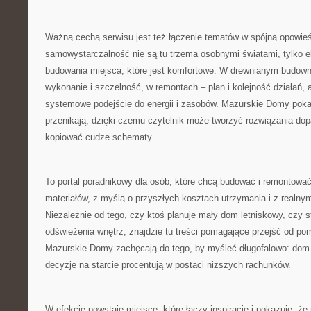
Ważną cechą serwisu jest też łączenie tematów w spójną opowieś
samowystarczalność nie są tu trzema osobnymi światami, tylko e
budowania miejsca, które jest komfortowe. W drewnianym budowni
wykonanie i szczelność, w remontach – plan i kolejność działań,
systemowe podejście do energii i zasobów. Mazurskie Domy pokazu
przenikają, dzięki czemu czytelnik może tworzyć rozwiązania do
kopiować cudze schematy.
To portal poradnikowy dla osób, które chcą budować i remontowa
materiałów, z myślą o przyszłych kosztach utrzymania i z realny
Niezależnie od tego, czy ktoś planuje mały dom letniskowy, czy 
odświeżenia wnętrz, znajdzie tu treści pomagające przejść od pom
Mazurskie Domy zachęcają do tego, by myśleć długofalowo: dom 
decyzje na starcie procentują w postaci niższych rachunków.
W efekcie powstaje miejsce, które łączy inspiracje i pokazuje, 