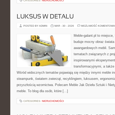
CATEGORIES:
NIERUCHOMOŚCI
LUKSUS W DETALU
POSTED BY ADMIN
MAR - 30 - 2026
MOŻLIWOŚĆ KOMENTOWA
Meble-galant.pl to miejsce,
buduje mocny obraz świata 
awangardowych mebli. Sama
tematach związanych z pro
inspirowanymi eksperyment
transformacyjnymi, a także
Wśród widocznych tematów pojawiają się między innymi meble in
steampunk, światem zwierząt, recyklingiem, luksusem, ergonomią
przyszłością wzornictwa. Polecam Meble Jak Dzieła Sztuki i Nie
meble. To blog dla osób, które […]
CATEGORIES:
NIERUCHOMOŚCI