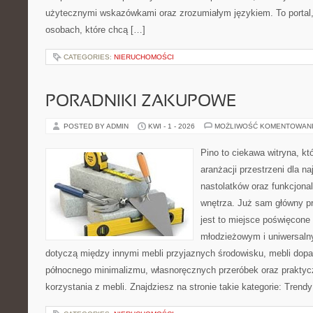
użytecznymi wskazówkami oraz zrozumiałym językiem. To portal,
osobach, które chcą […]
CATEGORIES:
NIERUCHOMOŚCI
PORADNIKI ZAKUPOWE
POSTED BY ADMIN
KWI - 1 - 2026
MOŻLIWOŚĆ KOMENTOWAN
Pino to ciekawa witryna, kt
aranżacji przestrzeni dla n
nastolatków oraz funkcjona
wnętrza. Już sam główny p
jest to miejsce poświęcon
młodzieżowym i uniwersaln
dotyczą między innymi mebli przyjaznych środowisku, mebli dopa
północnego minimalizmu, własnoręcznych przeróbek oraz prakty
korzystania z mebli. Znajdziesz na stronie takie kategorie: Trend