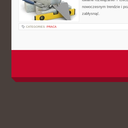
nowoczesnym trendzie i po
zabłysnąć.
CATEGORIES:
PRACA