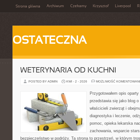
Archiwum
Czekamy
Krzysztof
Liverpool
R
Strona główna
OSTATECZNA
WETERYNARIA OD KUCHNI
POSTED BY ADMIN
KWI - 2 - 2026
MOŻLIWOŚĆ KOMENTOWAN
Przygotowałem opis oparty 
przedstawia się jako blog o
właścicieli zwierząt i obejm
diagnostyka i leczenie, odż
pomoc, opieka lekarska nad
zachowania, wsparcie stars
bezpieczeństwo w podróży. Ta strona to przestrzeń, w którym tros