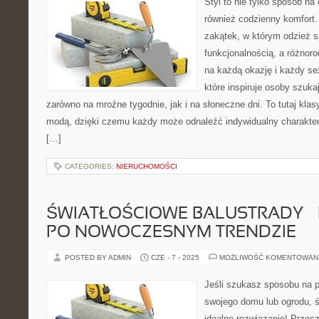
Styl to nie tylko sposób na
również codzienny komfort.
zakątek, w którym odzież s
funkcjonalnością, a różnor
na każdą okazję i każdy se
które inspiruje osoby szuk
zarówno na mroźne tygodnie, jak i na słoneczne dni. To tutaj kla
modą, dzięki czemu każdy może odnaleźć indywidualny charakter
[…]
CATEGORIES:
NIERUCHOMOŚCI
ŚWIATŁOŚCIOWE BALUSTRADY –
PO NOWOCZESNYM TRENDZIE
POSTED BY ADMIN
CZE - 7 - 2025
MOŻLIWOŚĆ KOMENTOWAN
Jeśli szukasz sposobu na p
swojego domu lub ogrodu, ś
idealne rozwiązanie! Przec