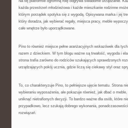
Na tej platformie ogromną rolę odgrywa świadome urządzanie. Ka
każda przestrzeń młodzieżowa i każde mieszkanie rodzinne może
którym porządek spotyka się z wygodą. Opisywana marka i jej tre
który doradza, jak wybierać regały, miejsca pracy, meble wypocz
całe wnętrze było uporządkowane.
Pino to również miejsce pełne aranżacyjnych wskazówek dla tych
razem z dzieckiem. W tym blogu ważne są trwałość, wygoda i el
strona trafia zarówno do rodziców szukających sprawdzonych rozw
urządzających pokój ucznia, gdzie liczą się ciekawy styl oraz sp
To, co charakteryzuje Pino, to pełniejsze ujęcie tematu. Strona ni
wybieraniu wyposażenia, ale pokazuje również, jak dbać o meble, 
uniknąć nietrafionych decyzji. To bardzo ważne dla osób, które n
przypadkowo, lecz szukają dobrego wykonania, ponadczasowości
rozwiązań.