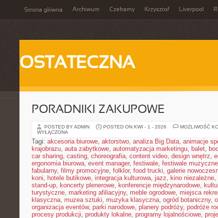
Archiwum
Czekamy
Krzysztof
Liverpool
R
Strona główna
OSTATECZNA
PORADNIKI ZAKUPOWE
POSTED BY ADMIN
POSTED ON KWI - 1 - 2026
MOŻLIWOŚĆ K
WYŁĄCZONA
Tagi:
akcesoria biurowe
,
aktorstwo
,
analiza Big Data
,
animacje sp
krajobrazu
,
auta zabytkowe
,
automatyzacja marketingu
,
balet
,
boo
car sharing
,
casting
,
choreografia
,
content video
,
design wnętrz
,
e
ergonomia biurowa
,
event manager
,
festiwale
,
festiwale muzyczne
fabularny
,
filmy promocyjne
,
folklor
,
food trucki
,
galerie nowoczes
koni
,
hotele butikowe
,
integracja kulturowa
,
jazz
,
kino niezależne
,
stand-up
,
koncerty plenerowe
,
konferencje międzynarodowe
,
kult
turystyczne
,
marketing afiliacyjny
,
meble ogrodowe
,
miejsca rekr
klasyczna
,
muzea sztuki
,
muzyka klasyczna
,
ogród botaniczny
,
o
organizacja eventów
,
parki narodowe
,
planery podróży
,
podróże ro
procesy produkcji
,
produkty lokalne
,
programy lojalnościowe
,
proj