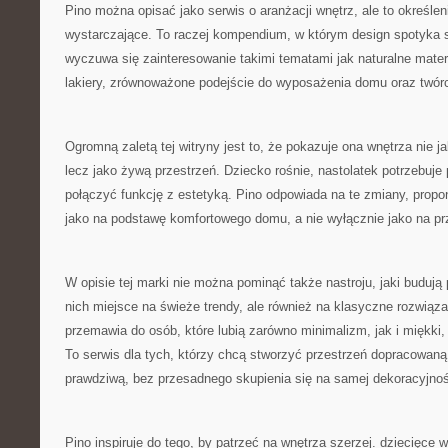
Pino można opisać jako serwis o aranżacji wnętrz, ale to określen
wystarczające. To raczej kompendium, w którym design spotyka s
wyczuwa się zainteresowanie takimi tematami jak naturalne materi
lakiery, zrównoważone podejście do wyposażenia domu oraz twórc
Ogromną zaletą tej witryny jest to, że pokazuje ona wnętrza nie j
lecz jako żywą przestrzeń. Dziecko rośnie, nastolatek potrzebuje 
połączyć funkcję z estetyką. Pino odpowiada na te zmiany, propo
jako na podstawę komfortowego domu, a nie wyłącznie jako na pr
W opisie tej marki nie można pominąć także nastroju, jaki budują 
nich miejsce na świeże trendy, ale również na klasyczne rozwiąza
przemawia do osób, które lubią zarówno minimalizm, jak i miękki,
To serwis dla tych, którzy chcą stworzyć przestrzeń dopracowaną
prawdziwą, bez przesadnego skupienia się na samej dekoracyjnoś
Pino inspiruje do tego, by patrzeć na wnętrza szerzej. dziecięce 