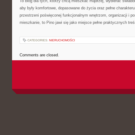
To blog dla tych, którzy chcą mieszkać mądrzej, wybierać świadom
aby były komfortowe, dopasowane do życia oraz pełne charakteru.
przestrzeni poświęconej funkcjonalnym wnętrzom, organizacji i 
mieszkanie, to Pino jawi się jako miejsce pełne praktycznych treś
CATEGORIES:
NIERUCHOMOŚCI
Comments are closed.