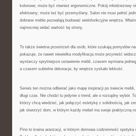
kolorowe; może być również ergonomiczne. Pokój młodzieżowy ni
efektowny; może też być przemyślany. Salon nie musi pełnić jedne
dobrane meble pozwalają budować wielofunkcyjne wnętrza. Właśn
najmocniej widać wartość tej strony.
To także świetna przestrzeń dla osób, które szukają pomysłów n
pokazuje, że nawet niewielka modyfikacja może przynieść wido
wystarczy sprytniejsze ustawienie mebli, czasem wymiana jedneg
a czasem subtelne dekoracje, by wnętrze zyskało lekkość.
Serwis ten można odbierać jako mapę inspiracji po świecie mebli,
długi czas. Nie chodzi tu jedynie o trend, ale o rozsądny wybór. T
którzy chcą wiedzieć, jak połączyć estetykę z solidnością, jak z
jak stworzyć dom, w którym każdy mebel ma swoje praktyczną ro
Pino to kraina aranżacji, w którym domowa codzienność spotyka