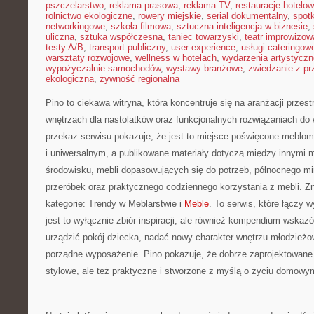
pszczelarstwo
,
reklama prasowa
,
reklama TV
,
restauracje hotelo
rolnictwo ekologiczne
,
rowery miejskie
,
serial dokumentalny
,
spotk
networkingowe
,
szkoła filmowa
,
sztuczna inteligencja w biznesie
,
uliczna
,
sztuka współczesna
,
taniec towarzyski
,
teatr improwizow
testy A/B
,
transport publiczny
,
user experience
,
usługi cateringow
warsztaty rozwojowe
,
wellness w hotelach
,
wydarzenia artystyczn
wypożyczalnie samochodów
,
wystawy branżowe
,
zwiedzanie z p
ekologiczna
,
żywność regionalna
Pino to ciekawa witryna, która koncentruje się na aranżacji przes
wnętrzach dla nastolatków oraz funkcjonalnych rozwiązaniach do
przekaz serwisu pokazuje, że jest to miejsce poświęcone mebl
i uniwersalnym, a publikowane materiały dotyczą między innymi m
środowisku, mebli dopasowujących się do potrzeb, północnego m
przeróbek oraz praktycznego codziennego korzystania z mebli. Zna
kategorie: Trendy w Meblarstwie i
Meble
. To serwis, które łączy 
jest to wyłącznie zbiór inspiracji, ale również kompendium wskaz
urządzić pokój dziecka, nadać nowy charakter wnętrzu młodzieżo
porządne wyposażenie. Pino pokazuje, że dobrze zaprojektowane
stylowe, ale też praktyczne i stworzone z myślą o życiu domowy