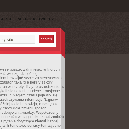
SCRIBE
FACEBOOK
TWITTER
wsze poszukiwali miejsc, w których
ać wiedzę, dzielić się
em i rozwijać swoje zainteresowania.
asach taką rolę pełniły szkoły,
az uniwersytety. Były to przestrzenie, w
ykali się uczeni, studenci i pasjonaci
dzin. Z biegiem czasu pojawiły się
rzekazywania informacji. Najpierw
óźniej radio i telewizja, a następnie
óry całkowicie zmienił sposób
 i zdobywania wiedzy. Współczesny
ieci może w ciągu kilku minut znaleźć
a pytania dotyczące niemal każdej
cia. Internetowe serwisy tematyczne