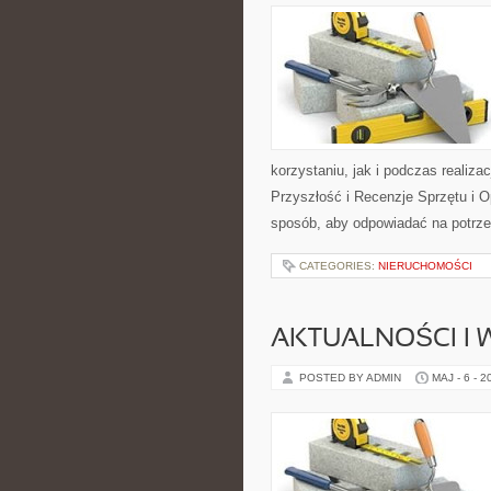
korzystaniu, jak i podczas realiza
Przyszłość i Recenzje Sprzętu i 
sposób, aby odpowiadać na potrze
CATEGORIES:
NIERUCHOMOŚCI
AKTUALNOŚCI I
POSTED BY ADMIN
MAJ - 6 - 2