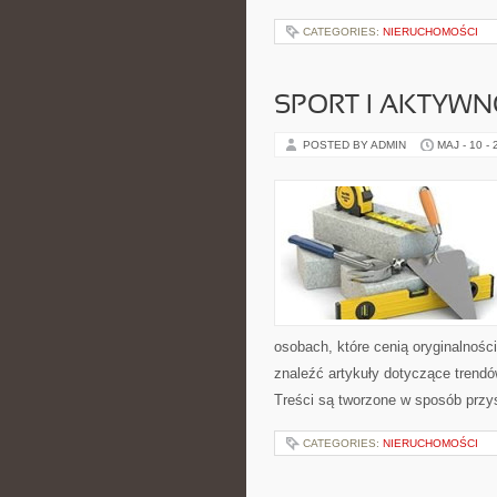
CATEGORIES:
NIERUCHOMOŚCI
SPORT I AKTYW
POSTED BY ADMIN
MAJ - 10 -
osobach, które cenią oryginalnośc
znaleźć artykuły dotyczące trendów,
Treści są tworzone w sposób przy
CATEGORIES:
NIERUCHOMOŚCI