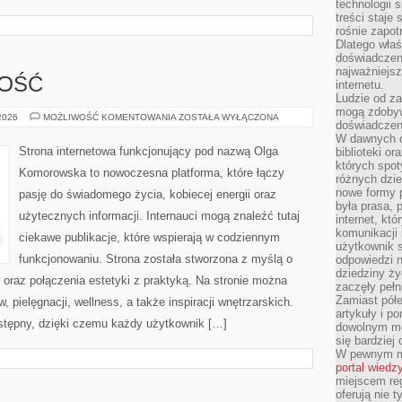
technologii 
treści staje
rośnie zapot
Dlatego właś
doświadczeni
najważniejs
NOŚĆ
internetu.
Ludzie od za
mogą zdobyw
SPORT
 2026
MOŻLIWOŚĆ KOMENTOWANIA
ZOSTAŁA WYŁĄCZONA
doświadczeni
I
AKTYWNOŚĆ
W dawnych cz
Strona internetowa funkcjonujący pod nazwą Olga
biblioteki or
których spot
Komorowska to nowoczesna platforma, które łączy
różnych dzie
nowe formy p
pasję do świadomego życia, kobiecej energii oraz
była prasa, p
użytecznych informacji. Internauci mogą znaleźć tutaj
internet, kt
komunikacji
ciekawe publikacje, które wspierają w codziennym
użytkownik s
funkcjonowaniu. Strona została stworzona z myślą o
odpowiedzi n
dziedziny ży
i oraz połączenia estetyki z praktyką. Na stronie można
zaczęły pełn
Zamiast pół
 pielęgnacji, wellness, a także inspiracji wnętrzarskich.
artykuły i p
stępny, dzięki czemu każdy użytkownik […]
dowolnym mo
się bardziej
W pewnym mo
portal wiedz
miejscem reg
oferują nie t