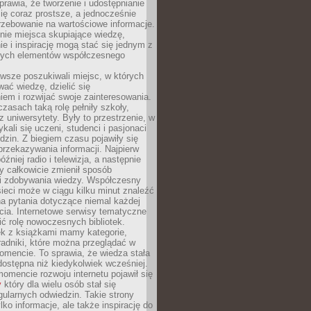
sprawia, że tworzenie i udostępnianie
 się coraz prostsze, a jednocześnie
rzebowanie na wartościowe informacje.
nie miejsca skupiające wiedzę,
e i inspirację mogą stać się jednym z
zych elementów współczesnego
wsze poszukiwali miejsc, w których
ać wiedzę, dzielić się
em i rozwijać swoje zainteresowania.
asach taką rolę pełniły szkoły,
az uniwersytety. Były to przestrzenie, w
ykali się uczeni, studenci i pasjonaci
dzin. Z biegiem czasu pojawiły się
rzekazywania informacji. Najpierw
óźniej radio i telewizja, a następnie
óry całkowicie zmienił sposób
 i zdobywania wiedzy. Współczesny
ieci może w ciągu kilku minut znaleźć
a pytania dotyczące niemal każdej
cia. Internetowe serwisy tematyczne
ić rolę nowoczesnych bibliotek.
ek z książkami mamy kategorie,
oradniki, które można przeglądać w
mencie. To sprawia, że wiedza stała
 dostępna niż kiedykolwiek wcześniej.
mencie rozwoju internetu pojawił się
y
który dla wielu osób stał się
ularnych odwiedzin. Takie strony
ylko informacje, ale także inspirację do