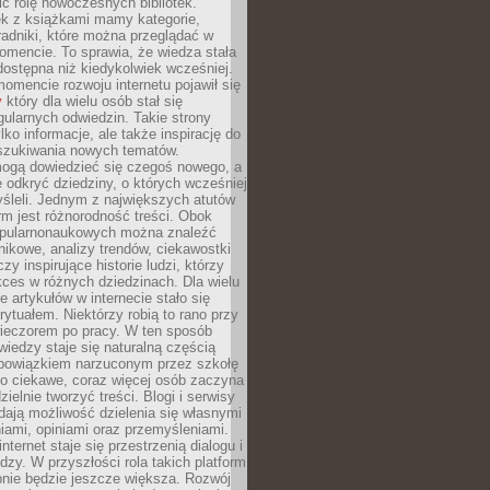
ić rolę nowoczesnych bibliotek.
ek z książkami mamy kategorie,
oradniki, które można przeglądać w
mencie. To sprawia, że wiedza stała
 dostępna niż kiedykolwiek wcześniej.
mencie rozwoju internetu pojawił się
y
który dla wielu osób stał się
ularnych odwiedzin. Takie strony
ylko informacje, ale także inspirację do
szukiwania nowych tematów.
mogą dowiedzieć się czegoś nowego, a
 odkryć dziedziny, o których wcześniej
śleli. Jednym z największych atutów
orm jest różnorodność treści. Obok
opularnonaukowych można znaleźć
nikowe, analizy trendów, ciekawostki
zy inspirujące historie ludzi, którzy
kces w różnych dziedzinach. Dla wielu
e artykułów w internecie stało się
ytuałem. Niektórzy robią to rano przy
wieczorem po pracy. W ten sposób
iedzy staje się naturalną częścią
 obowiązkiem narzuconym przez szkołę
Co ciekawe, coraz więcej osób zaczyna
ielnie tworzyć treści. Blogi i serwisy
ają możliwość dzielenia się własnymi
ami, opiniami oraz przemyśleniami.
nternet staje się przestrzenią dialogu i
zy. W przyszłości rola takich platform
nie będzie jeszcze większa. Rozwój