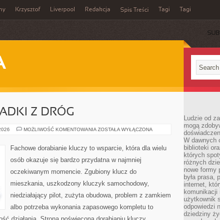
my
Krzysztof
Liverpool
Redakcja
Tagi
Tagi
Spis Treści
SUB
A
PADKI Z DRÓG
Ludzie od za
mogą zdobyw
HISTORIE
 2026
MOŻLIWOŚĆ KOMENTOWANIA
ZOSTAŁA WYŁĄCZONA
doświadczeni
I
W dawnych cz
PRZYPADKI
Z
biblioteki or
Fachowe dorabianie kluczy to wsparcie, która dla wielu
DRÓG
których spot
osób okazuje się bardzo przydatna w najmniej
różnych dzie
nowe formy p
oczekiwanym momencie. Zgubiony klucz do
była prasa, p
mieszkania, uszkodzony kluczyk samochodowy,
internet, kt
komunikacji
niedziałający pilot, zużyta obudowa, problem z zamkiem
użytkownik s
odpowiedzi n
albo potrzeba wykonania zapasowego kompletu to
dziedziny ży
ność działania. Strona poświęcona dorabianiu kluczy