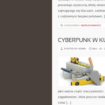
prezentuje użyteczną ofertę skie
zajmującego się kluczami, zamka
z codziennym bezpieczeństwem. 
CATEGORIES:
NIERUCHOMOŚCI
CYBERPUNK W K
POSTED BY ADMIN
MAJ - 20 -
jako ważna część rzeczywistości.
zagadnieniom, które jeszcze nieda
coraz […]