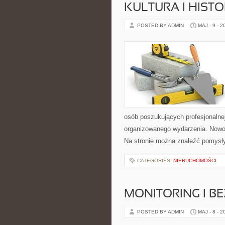
KULTURA I HIST
POSTED BY ADMIN
MAJ - 9 - 2
osób poszukujących profesjonalne
organizowanego wydarzenia. Nowoś
Na stronie można znaleźć pomysł
CATEGORIES:
NIERUCHOMOŚCI
MONITORING I B
POSTED BY ADMIN
MAJ - 8 - 2