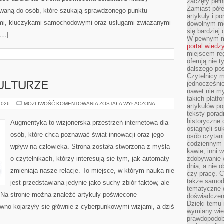
zaczęły pełn
Zamiast pół
rowaną do osób, które szukają sprawdzonego punktu
artykuły i p
mi, kluczykami samochodowymi oraz usługami związanymi
dowolnym mo
się bardziej
[…]
W pewnym mo
portal wiedz
miejscem reg
oferują nie t
dalszego po
Czytelnicy 
jednocześnie
ULTURZE
nawet nie my
takich platf
CYBERPUNK
 2026
MOŻLIWOŚĆ KOMENTOWANIA
ZOSTAŁA WYŁĄCZONA
artykułów p
W
teksty porad
KULTURZE
historyczne c
Augmentyka to wizjonerska przestrzeń internetowa dla
osiągnęli su
osób, które chcą poznawać świat innowacji oraz jego
osób czytani
codziennym r
wpływ na człowieka. Strona została stworzona z myślą
kawie, inni 
o czytelnikach, którzy interesują się tym, jak automaty
zdobywanie w
dnia, a nie
zmieniają nasze relacje. To miejsce, w którym nauka nie
czy pracę. 
także samodz
jest przedstawiana jedynie jako suchy zbiór faktów, ale
tematyczne d
 Na stronie można znaleźć artykuły poświęcone
doświadczeni
Dzięki temu i
wno kojarzyły się głównie z cyberpunkowymi wizjami, a dziś
wymiany wied
prawdopodob