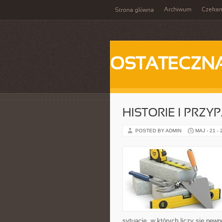
Archiwum
Czeka
Strona główna
OSTATECZN
HISTORIE I PRZY
POSTED BY ADMIN
MAJ - 21 -
sytuacje, w których liczy się pew