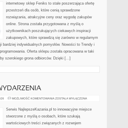
FIZYCZNE
internetowy sklep Feniks to stale poszerzająca ofertę
przestrzeń dla osób, które cenią sprawdzone
rozwiązania, atrakcyjne ceny oraz wygodę zakupów
online. Strona została przygotowana z myślą o
użytkownikach poszukujących ciekawych inspiracji
zakupowych, które sprawdzą się zarówno w regularnym
cji bardziej indywidualnych pomysłów. Nowości to Trendy i
Oprogramowania. Oferta sklepu została opracowana w taki
by szerokiego grona odbiorców. Dzięki […]
 WYDARZENIA
AKTUALNOŚCI
026
MOŻLIWOŚĆ KOMENTOWANIA
ZOSTAŁA WYŁĄCZONA
I
WYDARZENIA
Serwis NajlepszeKazania.pl to innowacyjne miejsce
stworzone z myślą o osobach, które szukają
wartościowych treści związanych z rozwojem