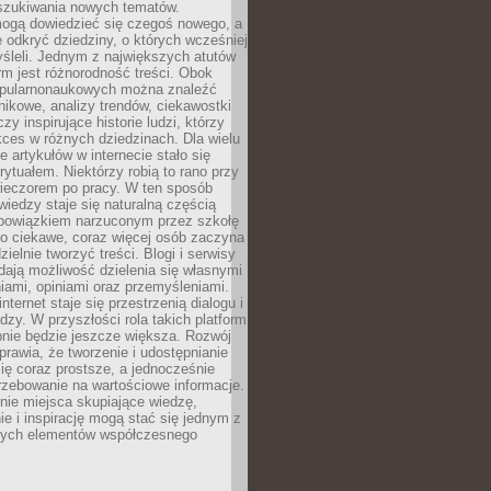
szukiwania nowych tematów.
mogą dowiedzieć się czegoś nowego, a
 odkryć dziedziny, o których wcześniej
śleli. Jednym z największych atutów
orm jest różnorodność treści. Obok
opularnonaukowych można znaleźć
nikowe, analizy trendów, ciekawostki
zy inspirujące historie ludzi, którzy
kces w różnych dziedzinach. Dla wielu
e artykułów w internecie stało się
ytuałem. Niektórzy robią to rano przy
wieczorem po pracy. W ten sposób
iedzy staje się naturalną częścią
 obowiązkiem narzuconym przez szkołę
Co ciekawe, coraz więcej osób zaczyna
ielnie tworzyć treści. Blogi i serwisy
ają możliwość dzielenia się własnymi
ami, opiniami oraz przemyśleniami.
nternet staje się przestrzenią dialogu i
zy. W przyszłości rola takich platform
nie będzie jeszcze większa. Rozwój
sprawia, że tworzenie i udostępnianie
 się coraz prostsze, a jednocześnie
rzebowanie na wartościowe informacje.
nie miejsca skupiające wiedzę,
e i inspirację mogą stać się jednym z
zych elementów współczesnego