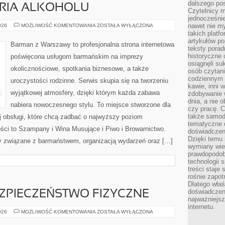
dalszego po
ORIA ALKOHOLU
Czytelnicy 
jednocześnie
KULTURA
nawet nie my
026
MOŻLIWOŚĆ KOMENTOWANIA
ZOSTAŁA WYŁĄCZONA
I
takich platf
HISTORIA
artykułów p
ALKOHOLU
Barman z Warszawy to profesjonalna strona internetowa
teksty porad
historyczne c
poświęcona usługom barmańskim na imprezy
osiągnęli su
okolicznościowe, spotkania biznesowe, a także
osób czytani
codziennym r
uroczystości rodzinne. Serwis skupia się na tworzeniu
kawie, inni 
wyjątkowej atmosfery, dzięki którym każda zabawa
zdobywanie w
dnia, a nie
nabiera nowoczesnego stylu. To miejsce stworzone dla
czy pracę. 
także samodz
j obsługi, które chcą zadbać o najwyższy poziom
tematyczne d
ci to Szampany i Wina Musujące i Piwo i Browarnictwo.
doświadczeni
Dzięki temu i
y związane z barmaństwem, organizacją wydarzeń oraz […]
wymiany wied
prawdopodob
technologii 
treści staje
rośnie zapot
Dlatego właś
doświadczeni
EZPIECZEŃSTWO FIZYCZNE
najważniejs
internetu.
MONITORING
026
MOŻLIWOŚĆ KOMENTOWANIA
ZOSTAŁA WYŁĄCZONA
I
BEZPIECZEŃSTWO