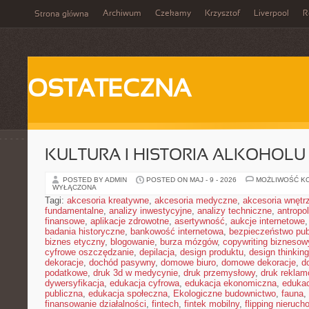
Archiwum
Czekamy
Krzysztof
Liverpool
R
Strona główna
OSTATECZNA
KULTURA I HISTORIA ALKOHOLU
POSTED BY ADMIN
POSTED ON MAJ - 9 - 2026
MOŻLIWOŚĆ K
WYŁĄCZONA
Tagi:
akcesoria kreatywne
,
akcesoria medyczne
,
akcesoria wnętr
fundamentalne
,
analizy inwestycyjne
,
analizy techniczne
,
antropo
finansowe
,
aplikacje zdrowotne
,
asertywność
,
aukcje internetowe
badania historyczne
,
bankowość internetowa
,
bezpieczeństwo pub
biznes etyczny
,
blogowanie
,
burza mózgów
,
copywriting biznesow
cyfrowe oszczędzanie
,
depilacja
,
design produktu
,
design thinking
dekoracje
,
dochód pasywny
,
domowe biuro
,
domowe dekoracje
,
d
podatkowe
,
druk 3d w medycynie
,
druk przemysłowy
,
druk rekla
dywersyfikacja
,
edukacja cyfrowa
,
edukacja ekonomiczna
,
edukac
publiczna
,
edukacja społeczna
,
Ekologiczne budownictwo
,
fauna
,
finansowanie działalności
,
fintech
,
fintek mobilny
,
flipping nieruc