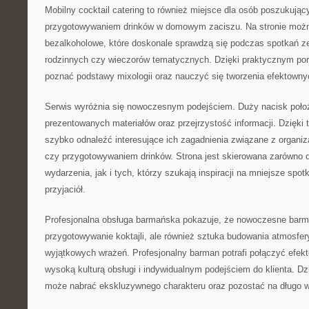
Mobilny cocktail catering to również miejsce dla osób poszukując
przygotowywaniem drinków w domowym zaciszu. Na stronie można
bezalkoholowe, które doskonale sprawdzą się podczas spotkań z
rodzinnych czy wieczorów tematycznych. Dzięki praktycznym p
poznać podstawy mixologii oraz nauczyć się tworzenia efektow
Serwis wyróżnia się nowoczesnym podejściem. Duży nacisk poło
prezentowanych materiałów oraz przejrzystość informacji. Dzięk
szybko odnaleźć interesujące ich zagadnienia związane z organiz
czy przygotowywaniem drinków. Strona jest skierowana zarówno 
wydarzenia, jak i tych, którzy szukają inspiracji na mniejsze spot
przyjaciół.
Profesjonalna obsługa barmańska pokazuje, że nowoczesne barma
przygotowywanie koktajli, ale również sztuka budowania atmosfer
wyjątkowych wrażeń. Profesjonalny barman potrafi połączyć efek
wysoką kulturą obsługi i indywidualnym podejściem do klienta. D
może nabrać ekskluzywnego charakteru oraz pozostać na długo w