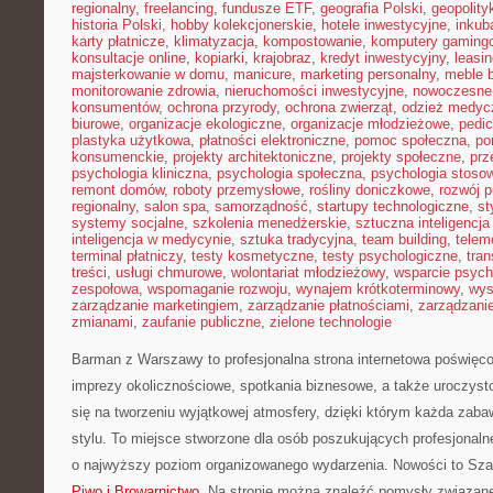
regionalny
,
freelancing
,
fundusze ETF
,
geografia Polski
,
geopolity
historia Polski
,
hobby kolekcjonerskie
,
hotele inwestycyjne
,
inkub
karty płatnicze
,
klimatyzacja
,
kompostowanie
,
komputery gaming
konsultacje online
,
kopiarki
,
krajobraz
,
kredyt inwestycyjny
,
leasi
majsterkowanie w domu
,
manicure
,
marketing personalny
,
meble 
monitorowanie zdrowia
,
nieruchomości inwestycyjne
,
nowoczesne
konsumentów
,
ochrona przyrody
,
ochrona zwierząt
,
odzież medyc
biurowe
,
organizacje ekologiczne
,
organizacje młodzieżowe
,
pedic
plastyka użytkowa
,
płatności elektroniczne
,
pomoc społeczna
,
po
konsumenckie
,
projekty architektoniczne
,
projekty społeczne
,
prz
psychologia kliniczna
,
psychologia społeczna
,
psychologia stoso
remont domów
,
roboty przemysłowe
,
rośliny doniczkowe
,
rozwój 
regionalny
,
salon spa
,
samorządność
,
startupy technologiczne
,
st
systemy socjalne
,
szkolenia menedżerskie
,
sztuczna inteligencja
inteligencja w medycynie
,
sztuka tradycyjna
,
team building
,
telem
terminal płatniczy
,
testy kosmetyczne
,
testy psychologiczne
,
tran
treści
,
usługi chmurowe
,
wolontariat młodzieżowy
,
wsparcie psych
zespołowa
,
wspomaganie rozwoju
,
wynajem krótkoterminowy
,
wys
zarządzanie marketingiem
,
zarządzanie płatnościami
,
zarządzani
zmianami
,
zaufanie publiczne
,
zielone technologie
Barman z Warszawy to profesjonalna strona internetowa poświę
imprezy okolicznościowe, spotkania biznesowe, a także uroczysto
się na tworzeniu wyjątkowej atmosfery, dzięki którym każda zab
stylu. To miejsce stworzone dla osób poszukujących profesjonalne
o najwyższy poziom organizowanego wydarzenia. Nowości to Sza
Piwo i Browarnictwo
. Na stronie można znaleźć pomysły związa