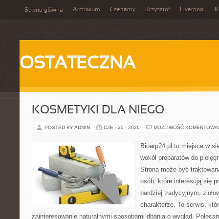
Archiwum
Czekamy
Krzysztof
Liverpool
R
Strona główna
OSTATECZNA
KOSMETYKI DLA NIEGO
POSTED BY ADMIN
CZE - 20 - 2026
MOŻLIWOŚĆ KOMENTOWA
Bioarp24.pl to miejsce w sie
wokół preparatów do pielęgna
Strona może być traktowana
osób, które interesują się
bardziej tradycyjnym, zioł
charakterze. To serwis, któ
zainteresowanie naturalnymi sposobami dbania o wygląd. Polecam