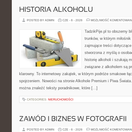
HISTORIA ALKOHOLU
POSTED BY ADMIN
CZE - 6 - 2026
MOŻLIWOŚĆ KOMENTOWAN
TadzikPije.pl to obszerny 
trunków, w którym miłośni
zajmujące treści dotyczące
stworzona z myślą o osoba
historię alkoholi i szukają 
związane z alkoholem są p
klarowny. To internetowy zakątek, w którym podróże smakowe ł
spojrzeniem. Nowości na stronie Alkohole Premium i Piwa Świata. 
można znaleźć teksty poradnikowe, które […]
CATEGORIES:
NIERUCHOMOŚCI
ZAWÓD I BIZNES W FOTOGRAFII
POSTED BY ADMIN
CZE - 6 - 2026
MOŻLIWOŚĆ KOMENTOWAN