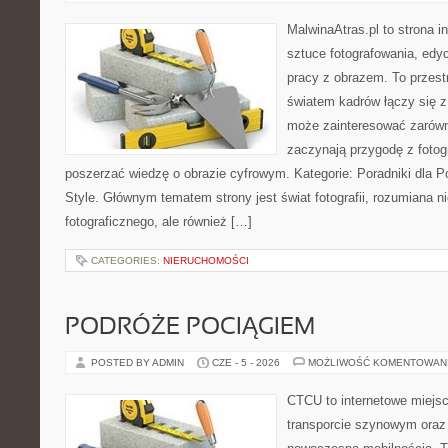
MalwinaAtras.pl to strona 
sztuce fotografowania, edyc
pracy z obrazem. To przestr
światem kadrów łączy się z
może zainteresować zarówn
zaczynają przygodę z fotogra
poszerzać wiedzę o obrazie cyfrowym. Kategorie: Poradniki dla Po
Style. Głównym tematem strony jest świat fotografii, rozumiana ni
fotograficznego, ale również […]
CATEGORIES:
NIERUCHOMOŚCI
PODRÓŻE POCIĄGIEM
POSTED BY ADMIN
CZE - 5 - 2026
MOŻLIWOŚĆ KOMENTOWAN
CTCU to internetowe miejsc
transporcie szynowym oraz