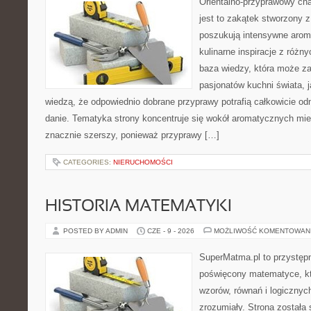
Orientalno-przyprawowy char
jest to zakątek stworzony 
poszukują intensywne aroma
kulinarne inspiracje z różny
baza wiedzy, która może z
pasjonatów kuchni świata, j
wiedzą, że odpowiednio dobrane przyprawy potrafią całkowicie od
danie. Tematyka strony koncentruje się wokół aromatycznych miesz
znacznie szerszy, ponieważ przyprawy […]
CATEGORIES:
NIERUCHOMOŚCI
HISTORIA MATEMATYKI
POSTED BY ADMIN
CZE - 9 - 2026
MOŻLIWOŚĆ KOMENTOWAN
SuperMatma.pl to przystępn
poświęcony matematyce, któ
wzorów, równań i logicznyc
zrozumiały. Strona została