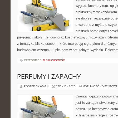
wygląd, kosmetykom, upięk
praktycznym wskazówkom d
się dobrze niezależnie od s
stworzone z myślą o czytel
prostych porad dotyczących
pielęgnacji skóry, trendów oraz kosmetycznych rozwiązań. Strona 
z tematyką bliską osobom, które interesują się stylem dla różny
budowaniem wizerunku i pięknem w naturalnym wydaniu. Poleca
CATEGORIES:
NIERUCHOMOŚCI
PERFUMY I ZAPACHY
POSTED BY ADMIN
CZE - 13 - 2026
MOŻLIWOŚĆ KOMENTOWA
Orientalno-przyprawowy char
jest to zakątek stworzony 
poszukują intensywne aroma
kulinarne inspiracje z różny