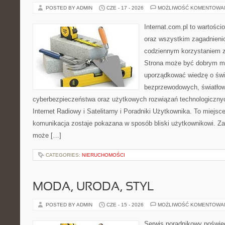
POSTED BY ADMIN
CZE - 17 - 2026
MOŻLIWOŚĆ KOMENTOWA
Internat.com.pl to wartości
oraz wszystkim zagadnienio
codziennym korzystaniem z
Strona może być dobrym mi
uporządkować wiedzę o świec
bezprzewodowych, światłow
cyberbezpieczeństwa oraz użytkowych rozwiązań technologicznyc
Internet Radiowy i Satelitarny i Poradniki Użytkownika. To miej
komunikacja zostaje pokazana w sposób bliski użytkownikowi. Zami
może […]
CATEGORIES:
NIERUCHOMOŚCI
MODA, URODA, STYL
POSTED BY ADMIN
CZE - 15 - 2026
MOŻLIWOŚĆ KOMENTOWA
Serwis poradnikowy poświęc