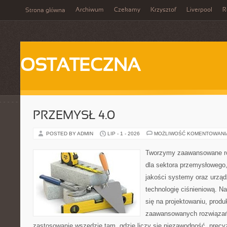
Archiwum
Czekamy
Krzysztof
Liverpool
R
Strona główna
OSTATECZNA
PRZEMYSŁ 4.0
POSTED BY ADMIN
LIP - 1 - 2026
MOŻLIWOŚĆ KOMENTOWAN
Tworzymy zaawansowane ro
dla sektora przemysłowego,
jakości systemy oraz urzą
technologię ciśnieniową. Na
się na projektowaniu, produ
zaawansowanych rozwiązań,
zastosowanie wszędzie tam, gdzie liczy się niezawodność, precy