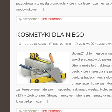
przygotowana z myślą o osobach, które chcą lepiej rozumieć ws
środowiskowe, […]
CATEGORIES:
NIERUCHOMOŚCI
KOSMETYKI DLA NIEGO
POSTED BY ADMIN
CZE - 20 - 2026
MOŻLIWOŚĆ KOMENTOWA
Bioarp24.pl to miejsce w sie
wokół preparatów do pielęgna
Strona może być traktowana
osób, które interesują się
bardziej tradycyjnym, zioł
charakterze. To serwis, któ
zainteresowanie naturalnymi sposobami dbania o wygląd. Polecam
i DIY – Zrób to sam. Głównym motywem strony jest tematyka natur
Bioarp24.pl może […]
CATEGORIES:
NIERUCHOMOŚCI