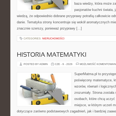
baza wiedzy, która może z
pasjonatów kuchni świata, j
wiedzą, że odpowiednio dobrane przyprawy potrafią całkowicie od
danie. Tematyka strony koncentruje się wokół aromatycznych miesz
znacznie szerszy, ponieważ przyprawy […]
CATEGORIES:
NIERUCHOMOŚCI
HISTORIA MATEMATYKI
POSTED BY ADMIN
CZE - 9 - 2026
MOŻLIWOŚĆ KOMENTOWAN
SuperMatma.pl to przystępn
poświęcony matematyce, któ
wzorów, równań i logicznyc
zrozumiały. Strona została
osobach, które chcą uczyć 
miejsce, w którym uczeń m
dotyczące zarówno podstawowych zagadnień, jak i bardziej zaa