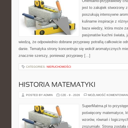
Orientalno-przyprawowy char
jest to zakątek stworzony 
poszukują intensywne aroma
kulinarne inspiracje z różny
baza wiedzy, która może z
pasjonatów kuchni świata, j
wiedzą, że odpowiednio dobrane przyprawy potrafią całkowicie od
danie. Tematyka strony koncentruje się wokół aromatycznych miesz
znacznie szerszy, ponieważ przyprawy […]
CATEGORIES:
NIERUCHOMOŚCI
HISTORIA MATEMATYKI
POSTED BY ADMIN
CZE - 9 - 2026
MOŻLIWOŚĆ KOMENTOWAN
SuperMatma.pl to przystępn
poświęcony matematyce, któ
wzorów, równań i logicznyc
zrozumiały. Strona została