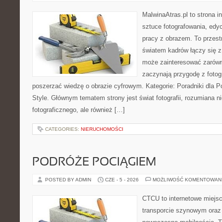
MalwinaAtras.pl to strona 
sztuce fotografowania, edyc
pracy z obrazem. To przestr
światem kadrów łączy się z
może zainteresować zarówn
zaczynają przygodę z fotogra
poszerzać wiedzę o obrazie cyfrowym. Kategorie: Poradniki dla Po
Style. Głównym tematem strony jest świat fotografii, rozumiana ni
fotograficznego, ale również […]
CATEGORIES:
NIERUCHOMOŚCI
PODRÓŻE POCIĄGIEM
POSTED BY ADMIN
CZE - 5 - 2026
MOŻLIWOŚĆ KOMENTOWAN
CTCU to internetowe miejsc
transporcie szynowym oraz