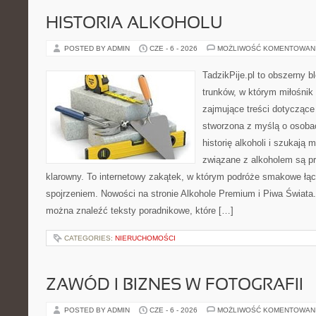
HISTORIA ALKOHOLU
POSTED BY ADMIN
CZE - 6 - 2026
MOŻLIWOŚĆ KOMENTOWAN
TadzikPije.pl to obszerny 
trunków, w którym miłośni
zajmujące treści dotyczące
stworzona z myślą o osoba
historię alkoholi i szukają 
związane z alkoholem są p
klarowny. To internetowy zakątek, w którym podróże smakowe ł
spojrzeniem. Nowości na stronie Alkohole Premium i Piwa Świata. 
można znaleźć teksty poradnikowe, które […]
CATEGORIES:
NIERUCHOMOŚCI
ZAWÓD I BIZNES W FOTOGRAFII
POSTED BY ADMIN
CZE - 6 - 2026
MOŻLIWOŚĆ KOMENTOWAN