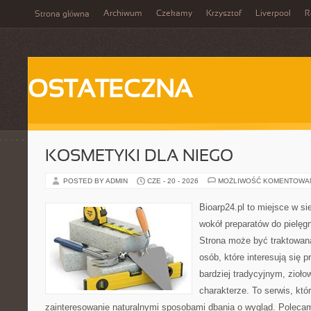
Archiwum
Czekamy
Krzysztof
Liverpool
R
Strona główna
OSTATECZNA
KOSMETYKI DLA NIEGO
POSTED BY ADMIN
CZE - 20 - 2026
MOŻLIWOŚĆ KOMENTOWA
Bioarp24.pl to miejsce w sie
wokół preparatów do pielęgna
Strona może być traktowana
osób, które interesują się
bardziej tradycyjnym, zioł
charakterze. To serwis, któ
zainteresowanie naturalnymi sposobami dbania o wygląd. Polecam