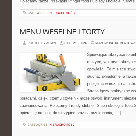
Polecamy także Przekąski i finger food i Obiady i kolacje. Serwis 
CATEGORIES:
NIERUCHOMOŚCI
MENU WESELNE I TORTY
POSTED BY ADMIN
STY - 21 - 2026
MOŻLIWOŚĆ KOMENTOWA
Śpiewające Skrzypce to on
muzyce, w którym skrzypce
opowieści. To miejsce stwo
słuchać świadomie, a także 
pogłębiać warsztat na ins
Strona łączy praktyczne w
poradami, dzięki czemu czytelnik może oswoić instrument niezal
zaawansowania. Polecamy Trendy ślubne i Ślub i ekologia. Idea 
opiera się na pasji do skrzypiec oraz na przekonaniu, […]
CATEGORIES:
NIERUCHOMOŚCI