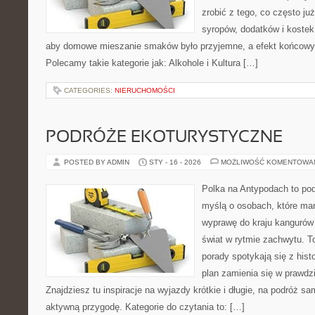
zrobić z tego, co często j
syropów, dodatków i kostek 
aby domowe mieszanie smaków było przyjemne, a efekt końcowy w
Polecamy takie kategorie jak: Alkohole i Kultura […]
CATEGORIES:
NIERUCHOMOŚCI
PODRÓŻE EKOTURYSTYCZNE
POSTED BY ADMIN
STY - 16 - 2026
MOŻLIWOŚĆ KOMENTOWA
Polka na Antypodach to pod
myślą o osobach, które mar
wyprawę do kraju kangurów 
świat w rytmie zachwytu. T
porady spotykają się z histo
plan zamienia się w prawdz
Znajdziesz tu inspiracje na wyjazdy krótkie i długie, na podróż 
aktywną przygodę. Kategorie do czytania to: […]