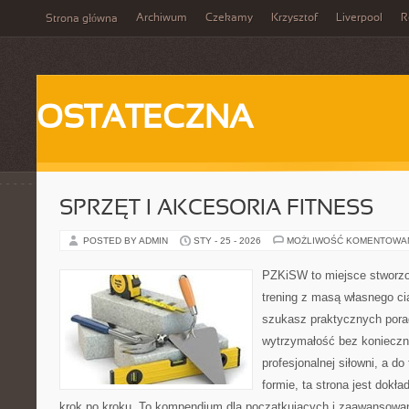
Archiwum
Czekamy
Krzysztof
Liverpool
R
Strona główna
OSTATECZNA
SPRZĘT I AKCESORIA FITNESS
POSTED BY ADMIN
STY - 25 - 2026
MOŻLIWOŚĆ KOMENTOWA
PZKiSW to miejsce stworzo
trening z masą własnego cia
szukasz praktycznych por
wytrzymałość bez konieczn
profesjonalnej siłowni, a d
formie, ta strona jest dokła
krok po kroku. To kompendium dla początkujących i zaawansowany