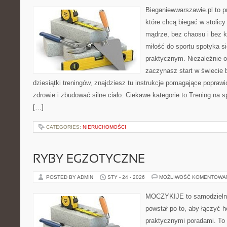
Bieganiewwarszawie.pl to p
które chcą biegać w stolicy
mądrze, bez chaosu i bez ko
miłość do sportu spotyka s
praktycznym. Niezależnie o
zaczynasz start w świecie
dziesiątki treningów, znajdziesz tu instrukcje pomagające poprawi
zdrowie i zbudować silne ciało. Ciekawe kategorie to Trening na sp
[…]
CATEGORIES:
NIERUCHOMOŚCI
RYBY EGZOTYCZNE
POSTED BY ADMIN
STY - 24 - 2026
MOŻLIWOŚĆ KOMENTOWA
MOCZYKIJE to samodzielny 
powstał po to, aby łączyć 
praktycznymi poradami. To 