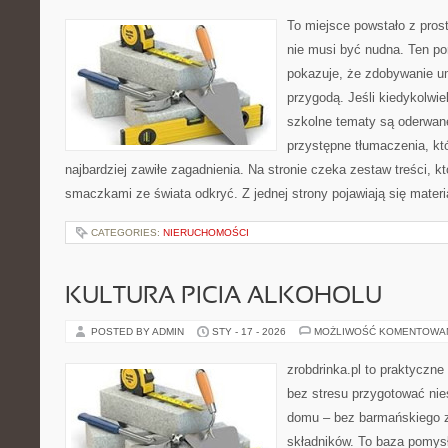
To miejsce powstało z pros
nie musi być nudna. Ten po
pokazuje, że zdobywanie u
przygodą. Jeśli kiedykolwie
szkolne tematy są oderwane
przystępne tłumaczenia, k
najbardziej zawiłe zagadnienia. Na stronie czeka zestaw treści, kt
smaczkami ze świata odkryć. Z jednej strony pojawiają się materia
CATEGORIES:
NIERUCHOMOŚCI
KULTURA PICIA ALKOHOLU
POSTED BY ADMIN
STY - 17 - 2026
MOŻLIWOŚĆ KOMENTOWA
zrobdrinka.pl to praktyczne
bez stresu przygotować nie
domu – bez barmańskiego z
składników. To baza pomysłó