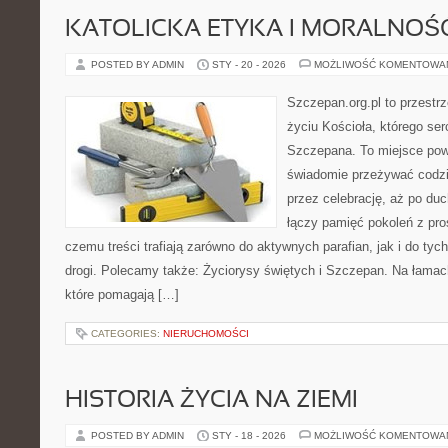
KATOLICKA ETYKA I MORALNOŚ
POSTED BY ADMIN
STY - 20 - 2026
MOŻLIWOŚĆ KOMENTOWA
Szczepan.org.pl to przestr
życiu Kościoła, którego ser
Szczepana. To miejsce pows
świadomie przeżywać codzi
przez celebrację, aż po du
łączy pamięć pokoleń z pro
czemu treści trafiają zarówno do aktywnych parafian, jak i do tych
drogi. Polecamy także: Życiorysy świętych i Szczepan. Na łamach
które pomagają […]
CATEGORIES:
NIERUCHOMOŚCI
HISTORIA ŻYCIA NA ZIEMI
POSTED BY ADMIN
STY - 18 - 2026
MOŻLIWOŚĆ KOMENTOWA