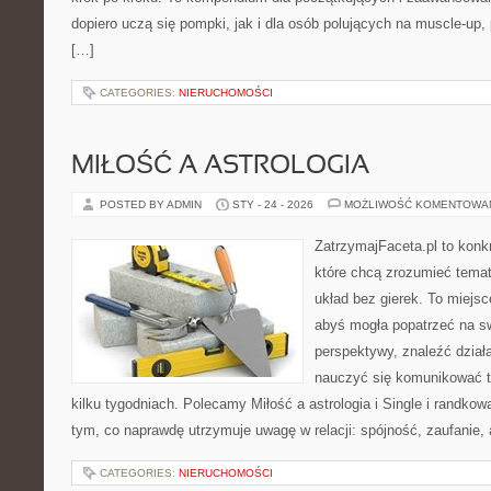
dopiero uczą się pompki, jak i dla osób polujących na muscle-up,
[…]
CATEGORIES:
NIERUCHOMOŚCI
MIŁOŚĆ A ASTROLOGIA
POSTED BY ADMIN
STY - 24 - 2026
MOŻLIWOŚĆ KOMENTOWA
ZatrzymajFaceta.pl to konkr
które chcą zrozumieć temat
układ bez gierek. To miejs
abyś mogła popatrzeć na sw
perspektywy, znaleźć dział
nauczyć się komunikować ta
kilku tygodniach. Polecamy Miłość a astrologia i Single i randkow
tym, co naprawdę utrzymuje uwagę w relacji: spójność, zaufanie,
CATEGORIES:
NIERUCHOMOŚCI