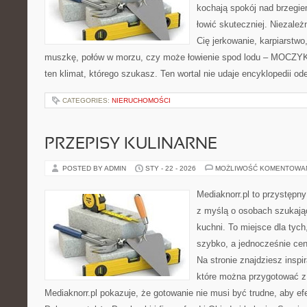
kochają spokój nad brzegie
łowić skuteczniej. Niezależn
Cię jerkowanie, karpiarstwo
muszkę, połów w morzu, czy może łowienie spod lodu – MOCZYK
ten klimat, którego szukasz. Ten wortal nie udaje encyklopedii od
CATEGORIES:
NIERUCHOMOŚCI
PRZEPISY KULINARNE
POSTED BY ADMIN
STY - 22 - 2026
MOŻLIWOŚĆ KOMENTOWA
Mediaknorr.pl to przystępny
z myślą o osobach szukają
kuchni. To miejsce dla tyc
szybko, a jednocześnie ce
Na stronie znajdziesz inspi
które można przygotować z
Mediaknorr.pl pokazuje, że gotowanie nie musi być trudne, aby ef