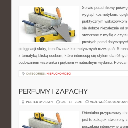
Serwis poradnikowy poświęc
wygląd, kosmetykom, upięk
praktycznym wskazówkom d
się dobrze niezależnie od s
stworzone z myślą o czytel
prostych porad dotyczących
pielęgnacji skóry, trendów oraz kosmetycznych rozwiązań. Strona 
z tematyką bliską osobom, które interesują się stylem dla różny
budowaniem wizerunku i pięknem w naturalnym wydaniu. Poleca
CATEGORIES:
NIERUCHOMOŚCI
PERFUMY I ZAPACHY
POSTED BY ADMIN
CZE - 13 - 2026
MOŻLIWOŚĆ KOMENTOWA
Orientalno-przyprawowy char
jest to zakątek stworzony 
poszukują intensywne aroma