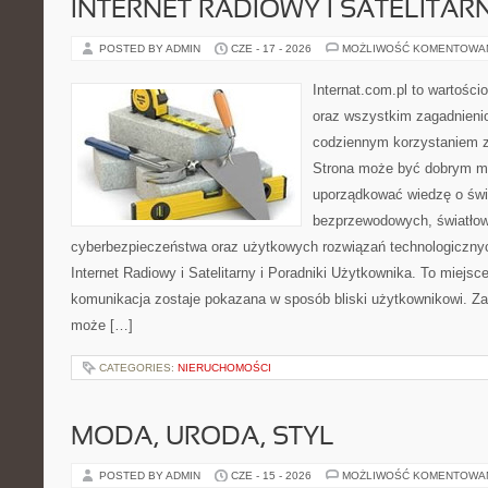
INTERNET RADIOWY I SATELITAR
POSTED BY ADMIN
CZE - 17 - 2026
MOŻLIWOŚĆ KOMENTOWA
Internat.com.pl to wartości
oraz wszystkim zagadnienio
codziennym korzystaniem z
Strona może być dobrym mi
uporządkować wiedzę o świec
bezprzewodowych, światłow
cyberbezpieczeństwa oraz użytkowych rozwiązań technologicznyc
Internet Radiowy i Satelitarny i Poradniki Użytkownika. To miej
komunikacja zostaje pokazana w sposób bliski użytkownikowi. Zami
może […]
CATEGORIES:
NIERUCHOMOŚCI
MODA, URODA, STYL
POSTED BY ADMIN
CZE - 15 - 2026
MOŻLIWOŚĆ KOMENTOWA