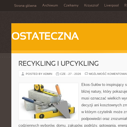
Archiwum
Czekamy
Krzysztof
Liverpool
R
Strona główna
OSTATECZNA
RECYKLING I UPCYKLING
POSTED BY ADMIN
CZE - 27 - 2026
MOŻLIWOŚĆ KOMENTOWA
Ekos-Sułów to inspirujący 
bliżej natury, który pokazuj
musi oznaczać wielkich wy
decyzji ani kosztownych zm
w którym czytelnik może zn
podpowiedzi oraz zrozumiał
codziennych wyborów, domu, zakupów, podróży, gotowania, energii