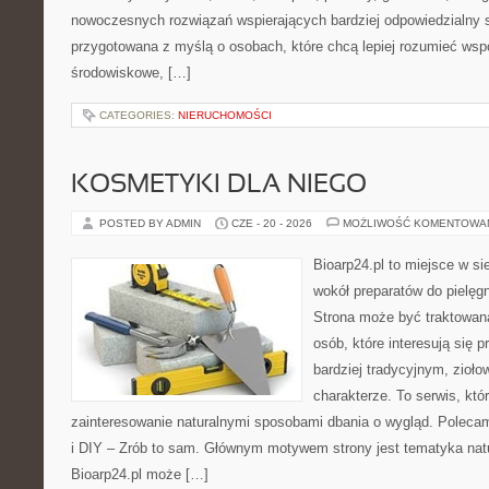
nowoczesnych rozwiązań wspierających bardziej odpowiedzialny st
przygotowana z myślą o osobach, które chcą lepiej rozumieć ws
środowiskowe, […]
CATEGORIES:
NIERUCHOMOŚCI
KOSMETYKI DLA NIEGO
POSTED BY ADMIN
CZE - 20 - 2026
MOŻLIWOŚĆ KOMENTOWA
Bioarp24.pl to miejsce w sie
wokół preparatów do pielęgna
Strona może być traktowana
osób, które interesują się
bardziej tradycyjnym, zioł
charakterze. To serwis, któ
zainteresowanie naturalnymi sposobami dbania o wygląd. Polecam
i DIY – Zrób to sam. Głównym motywem strony jest tematyka natur
Bioarp24.pl może […]