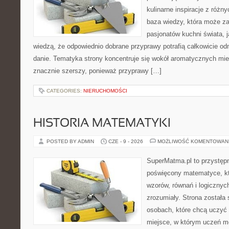
kulinarne inspiracje z różny
baza wiedzy, która może z
pasjonatów kuchni świata, j
wiedzą, że odpowiednio dobrane przyprawy potrafią całkowicie od
danie. Tematyka strony koncentruje się wokół aromatycznych miesz
znacznie szerszy, ponieważ przyprawy […]
CATEGORIES:
NIERUCHOMOŚCI
HISTORIA MATEMATYKI
POSTED BY ADMIN
CZE - 9 - 2026
MOŻLIWOŚĆ KOMENTOWAN
SuperMatma.pl to przystępn
poświęcony matematyce, któ
wzorów, równań i logicznyc
zrozumiały. Strona została
osobach, które chcą uczyć 
miejsce, w którym uczeń m