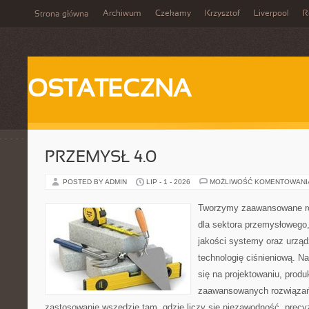
Archiwum
Czekamy
Krzysztof
Liverpool
R
Strona główna
OSTATECZNA
PRZEMYSŁ 4.0
POSTED BY ADMIN
LIP - 1 - 2026
MOŻLIWOŚĆ KOMENTOWAN
Tworzymy zaawansowane ro
dla sektora przemysłowego,
jakości systemy oraz urzą
technologię ciśnieniową. Na
się na projektowaniu, produ
zaawansowanych rozwiązań,
zastosowanie wszędzie tam, gdzie liczy się niezawodność, precy