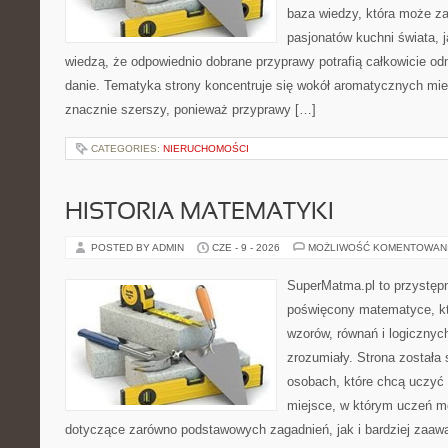
baza wiedzy, która może z
pasjonatów kuchni świata, j
wiedzą, że odpowiednio dobrane przyprawy potrafią całkowicie od
danie. Tematyka strony koncentruje się wokół aromatycznych miesz
znacznie szerszy, ponieważ przyprawy […]
CATEGORIES:
NIERUCHOMOŚCI
HISTORIA MATEMATYKI
POSTED BY ADMIN
CZE - 9 - 2026
MOŻLIWOŚĆ KOMENTOWAN
SuperMatma.pl to przystępn
poświęcony matematyce, któ
wzorów, równań i logicznyc
zrozumiały. Strona została
osobach, które chcą uczyć 
miejsce, w którym uczeń m
dotyczące zarówno podstawowych zagadnień, jak i bardziej zaa