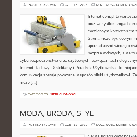
POSTED BY ADMIN
CZE - 17 - 2026
MOŻLIWOŚĆ KOMENTOWA
Internat.com.pl to wartości
oraz wszystkim zagadnienio
codziennym korzystaniem z
Strona może być dobrym mi
uporządkować wiedzę o świec
bezprzewodowych, światłow
cyberbezpieczeństwa oraz użytkowych rozwiązań technologicznyc
Internet Radiowy i Satelitarny i Poradniki Użytkownika. To miej
komunikacja zostaje pokazana w sposób bliski użytkownikowi. Zami
może […]
CATEGORIES:
NIERUCHOMOŚCI
MODA, URODA, STYL
POSTED BY ADMIN
CZE - 15 - 2026
MOŻLIWOŚĆ KOMENTOWA
Serwis poradnikowy poświęc