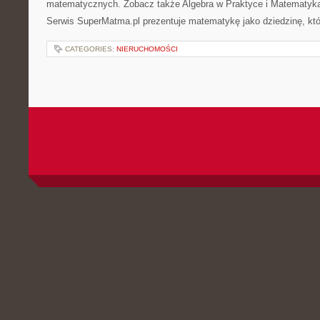
matematycznych. Zobacz także Algebra w Praktyce i Matematyk
Serwis SuperMatma.pl prezentuje matematykę jako dziedzinę, któ
CATEGORIES:
NIERUCHOMOŚCI