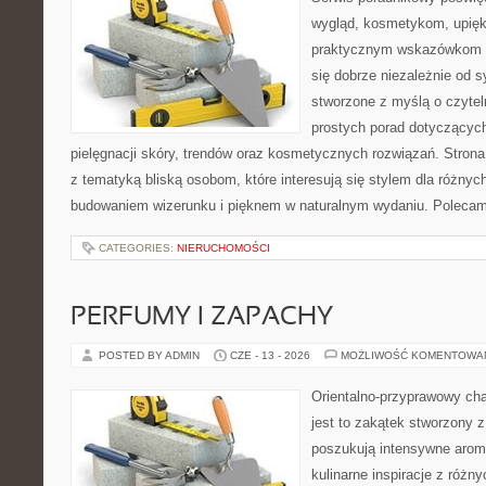
wygląd, kosmetykom, upięk
praktycznym wskazówkom d
się dobrze niezależnie od s
stworzone z myślą o czytel
prostych porad dotyczących
pielęgnacji skóry, trendów oraz kosmetycznych rozwiązań. Strona 
z tematyką bliską osobom, które interesują się stylem dla różny
budowaniem wizerunku i pięknem w naturalnym wydaniu. Poleca
CATEGORIES:
NIERUCHOMOŚCI
PERFUMY I ZAPACHY
POSTED BY ADMIN
CZE - 13 - 2026
MOŻLIWOŚĆ KOMENTOWA
Orientalno-przyprawowy char
jest to zakątek stworzony 
poszukują intensywne aroma
kulinarne inspiracje z różny