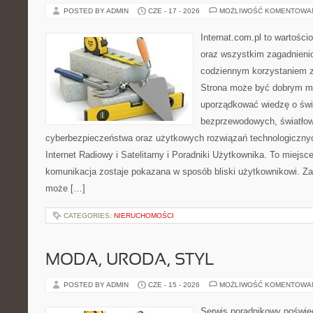
POSTED BY ADMIN
CZE - 17 - 2026
MOŻLIWOŚĆ KOMENTOWA
Internat.com.pl to wartości
oraz wszystkim zagadnienio
codziennym korzystaniem z
Strona może być dobrym mi
uporządkować wiedzę o świec
bezprzewodowych, światłow
cyberbezpieczeństwa oraz użytkowych rozwiązań technologicznyc
Internet Radiowy i Satelitarny i Poradniki Użytkownika. To miej
komunikacja zostaje pokazana w sposób bliski użytkownikowi. Zami
może […]
CATEGORIES:
NIERUCHOMOŚCI
MODA, URODA, STYL
POSTED BY ADMIN
CZE - 15 - 2026
MOŻLIWOŚĆ KOMENTOWA
Serwis poradnikowy poświęc