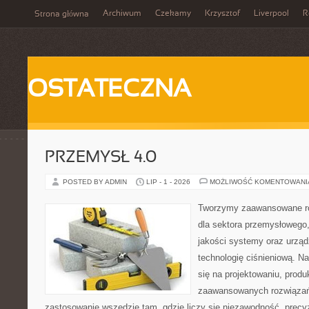
Archiwum
Czekamy
Krzysztof
Liverpool
R
Strona główna
OSTATECZNA
PRZEMYSŁ 4.0
POSTED BY ADMIN
LIP - 1 - 2026
MOŻLIWOŚĆ KOMENTOWAN
Tworzymy zaawansowane ro
dla sektora przemysłowego,
jakości systemy oraz urzą
technologię ciśnieniową. Na
się na projektowaniu, produ
zaawansowanych rozwiązań,
zastosowanie wszędzie tam, gdzie liczy się niezawodność, precy