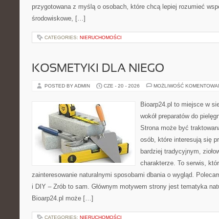
przygotowana z myślą o osobach, które chcą lepiej rozumieć ws
środowiskowe, […]
CATEGORIES:
NIERUCHOMOŚCI
KOSMETYKI DLA NIEGO
POSTED BY ADMIN
CZE - 20 - 2026
MOŻLIWOŚĆ KOMENTOWA
Bioarp24.pl to miejsce w sie
wokół preparatów do pielęgna
Strona może być traktowana
osób, które interesują się
bardziej tradycyjnym, zioł
charakterze. To serwis, któ
zainteresowanie naturalnymi sposobami dbania o wygląd. Polecam
i DIY – Zrób to sam. Głównym motywem strony jest tematyka natur
Bioarp24.pl może […]
CATEGORIES:
NIERUCHOMOŚCI