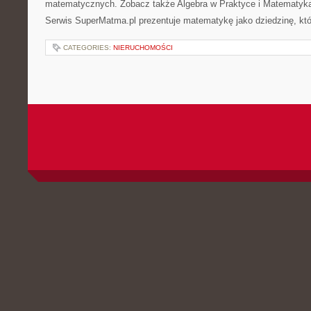
matematycznych. Zobacz także Algebra w Praktyce i Matematyk
Serwis SuperMatma.pl prezentuje matematykę jako dziedzinę, któ
CATEGORIES:
NIERUCHOMOŚCI