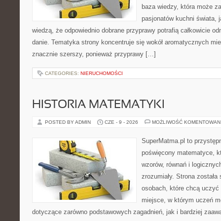
baza wiedzy, która może z
pasjonatów kuchni świata, j
wiedzą, że odpowiednio dobrane przyprawy potrafią całkowicie od
danie. Tematyka strony koncentruje się wokół aromatycznych miesz
znacznie szerszy, ponieważ przyprawy […]
CATEGORIES:
NIERUCHOMOŚCI
HISTORIA MATEMATYKI
POSTED BY ADMIN
CZE - 9 - 2026
MOŻLIWOŚĆ KOMENTOWAN
SuperMatma.pl to przystępn
poświęcony matematyce, któ
wzorów, równań i logicznyc
zrozumiały. Strona została
osobach, które chcą uczyć 
miejsce, w którym uczeń m
dotyczące zarówno podstawowych zagadnień, jak i bardziej zaa