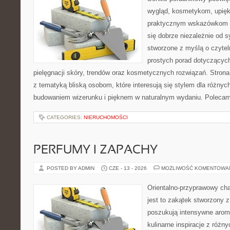
wygląd, kosmetykom, upięk
praktycznym wskazówkom d
się dobrze niezależnie od s
stworzone z myślą o czytel
prostych porad dotyczących
pielęgnacji skóry, trendów oraz kosmetycznych rozwiązań. Strona 
z tematyką bliską osobom, które interesują się stylem dla różny
budowaniem wizerunku i pięknem w naturalnym wydaniu. Poleca
CATEGORIES:
NIERUCHOMOŚCI
PERFUMY I ZAPACHY
POSTED BY ADMIN
CZE - 13 - 2026
MOŻLIWOŚĆ KOMENTOWA
Orientalno-przyprawowy char
jest to zakątek stworzony 
poszukują intensywne aroma
kulinarne inspiracje z różny