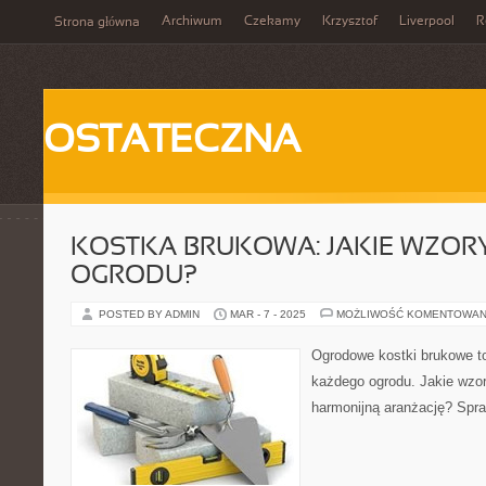
Archiwum
Czekamy
Krzysztof
Liverpool
R
Strona główna
OSTATECZNA
KOSTKA BRUKOWA: JAKIE WZOR
OGRODU?
POSTED BY ADMIN
MAR - 7 - 2025
MOŻLIWOŚĆ KOMENTOWAN
Ogrodowe kostki brukowe to
każdego ogrodu. Jakie wzo
harmonijną aranżację? Spr