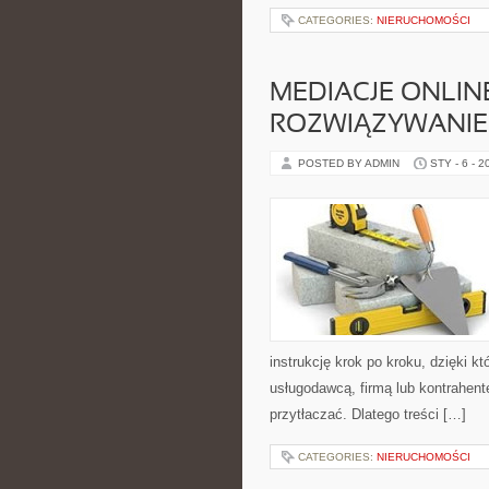
CATEGORIES:
NIERUCHOMOŚCI
MEDIACJE ONLIN
ROZWIĄZYWANIE
POSTED BY ADMIN
STY - 6 - 2
instrukcję krok po kroku, dzięki 
usługodawcą, firmą lub kontrahente
przytłaczać. Dlatego treści […]
CATEGORIES:
NIERUCHOMOŚCI