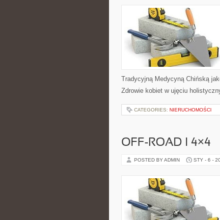
Tradycyjną Medycyną Chińską jako
Zdrowie kobiet w ujęciu holistyczn
CATEGORIES:
NIERUCHOMOŚCI
OFF-ROAD I 4×4
POSTED BY ADMIN
STY - 6 - 2