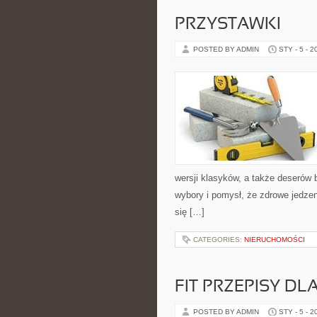
PRZYSTAWKI
POSTED BY ADMIN
STY - 5 - 2
wersji klasyków, a także deserów
wybory i pomysł, że zdrowe jedze
się […]
CATEGORIES:
NIERUCHOMOŚCI
FIT PRZEPISY DL
POSTED BY ADMIN
STY - 5 - 2