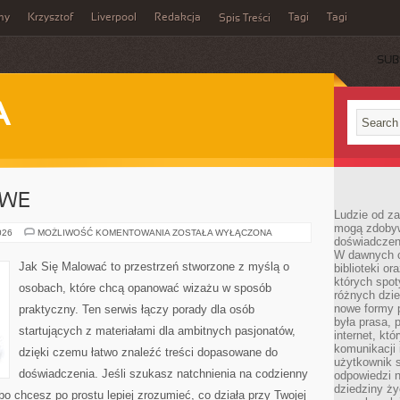
my
Krzysztof
Liverpool
Redakcja
Tagi
Tagi
Spis Treści
SUB
A
OWE
Ludzie od za
mogą zdobyw
TRENDY
026
MOŻLIWOŚĆ KOMENTOWANIA
ZOSTAŁA WYŁĄCZONA
doświadczeni
SEZONOWE
W dawnych cz
Jak Się Malować to przestrzeń stworzone z myślą o
biblioteki or
których spot
osobach, które chcą opanować wizażu w sposób
różnych dzie
nowe formy p
praktyczny. Ten serwis łączy porady dla osób
była prasa, p
startujących z materiałami dla ambitnych pasjonatów,
internet, kt
komunikacji
dzięki czemu łatwo znaleźć treści dopasowane do
użytkownik s
doświadczenia. Jeśli szukasz natchnienia na codzienny
odpowiedzi n
dziedziny ży
lbo chcesz po prostu lepiej zrozumieć, co działa przy Twojej