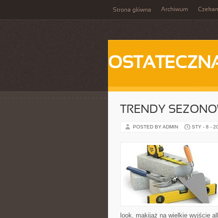
Archiwum
Czeka
Strona główna
OSTATECZN
TRENDY SEZON
POSTED BY ADMIN
STY - 8 - 2
look, makijaż na wielkie wyjście a