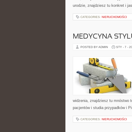
urodzie, znajdziesz tu konkret i j
CATEGORIES:
NIERUCHOMOŚCI
MEDYCYNA STYL
POSTED BY ADMIN
STY - 7 - 2
widzenia, znajdziesz tu mnóstwo t
pacjentów i studia przypadków i P
CATEGORIES:
NIERUCHOMOŚCI