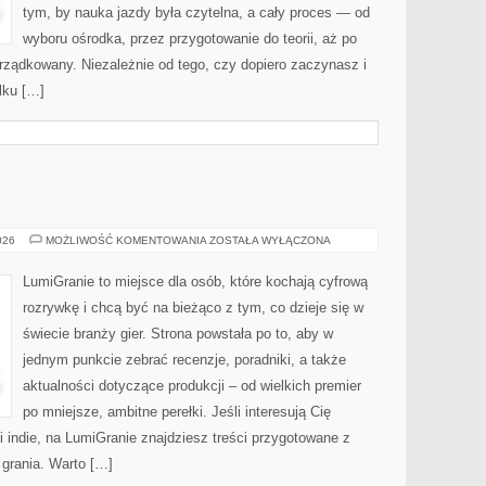
tym, by nauka jazdy była czytelna, a cały proces — od
wyboru ośrodka, przez przygotowanie do teorii, aż po
rządkowany. Niezależnie od tego, czy dopiero zaczynasz i
lku […]
GRY
026
MOŻLIWOŚĆ KOMENTOWANIA
ZOSTAŁA WYŁĄCZONA
AKCJI
LumiGranie to miejsce dla osób, które kochają cyfrową
rozrywkę i chcą być na bieżąco z tym, co dzieje się w
świecie branży gier. Strona powstała po to, aby w
jednym punkcie zebrać recenzje, poradniki, a także
aktualności dotyczące produkcji – od wielkich premier
po mniejsze, ambitne perełki. Jeśli interesują Cię
i indie, na LumiGranie znajdziesz treści przygotowane z
 grania. Warto […]