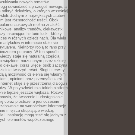
szukiwania nowych tematów.
mogą dowiedzieć się czegoś nowego, a
 odkryć dziedziny, o których wcześniej
śleli. Jednym z największych atutów
orm jest różnorodność treści. Obok
opularnonaukowych można znaleźć
nikowe, analizy trendów, ciekawostki
zy inspirujące historie ludzi, którzy
kces w różnych dziedzinach. Dla wielu
e artykułów w internecie stało się
ytuałem. Niektórzy robią to rano przy
wieczorem po pracy. W ten sposób
iedzy staje się naturalną częścią
 obowiązkiem narzuconym przez szkołę
Co ciekawe, coraz więcej osób zaczyna
ielnie tworzyć treści. Blogi i serwisy
ają możliwość dzielenia się własnymi
ami, opiniami oraz przemyśleniami.
nternet staje się przestrzenią dialogu i
zy. W przyszłości rola takich platform
nie będzie jeszcze większa. Rozwój
sprawia, że tworzenie i udostępnianie
 się coraz prostsze, a jednocześnie
rzebowanie na wartościowe informacje.
nie miejsca skupiające wiedzę,
e i inspirację mogą stać się jednym z
zych elementów współczesnego