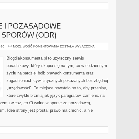
E I POZASĄDOWE
 SPORÓW (ODR)
MEDIACJE
026
MOŻLIWOŚĆ KOMENTOWANIA
ZOSTAŁA WYŁĄCZONA
ONLINE
I
POZASĄDOWE
BlogdlaKonsumenta.pl to użyteczny serwis
ROZWIĄZYWANIE
SPORÓW
poradnikowy, który skupia się na tym, co w codziennym
(ODR)
życiu najbardziej boli: prawach konsumenta oraz
zagadnieniach cywilistycznych pokazanych bez zbędnej
„urzędowości”. To miejsce powstało po to, aby przepisy,
które zwykle brzmią jak język paragrafów, zamienić na
któremu wiesz, co Ci wolno w sporze ze sprzedawcą,
m. Idea strony jest prosta: prawo ma chronić, a nie