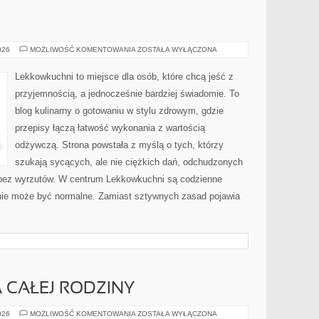
PRZYSTAWKI
026
MOŻLIWOŚĆ KOMENTOWANIA
ZOSTAŁA WYŁĄCZONA
Lekkowkuchni to miejsce dla osób, które chcą jeść z
przyjemnością, a jednocześnie bardziej świadomie. To
blog kulinarny o gotowaniu w stylu zdrowym, gdzie
przepisy łączą łatwość wykonania z wartością
odżywczą. Strona powstała z myślą o tych, którzy
szukają sycących, ale nie ciężkich dań, odchudzonych
 bez wyrzutów. W centrum Lekkowkuchni są codzienne
nie może być normalne. Zamiast sztywnych zasad pojawia
A CAŁEJ RODZINY
FIT
026
MOŻLIWOŚĆ KOMENTOWANIA
ZOSTAŁA WYŁĄCZONA