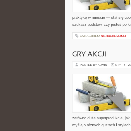
praktykę w mieście — stał się upo
szukasz podstaw, czy jesteś po ki
CATEGORIES:
NIERUCHOMOŚCI
GRY AKCJI
POSTED BY ADMIN
STY - 6 - 2
zarówno duże superprodukcje, jak 
myślą o różnych gustach i stylach