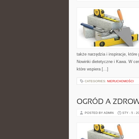
także narzędzia i inspiracje, któr
Nowinki dietetyczne i Kawa. W cen
które wspiera […]
CATEGORIES:
NIERUCHOMOŚCI
OGRÓD A ZDROWI
POSTED BY ADMIN
STY - 5 - 2