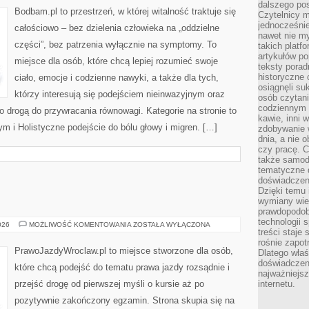
dalszego po
Bodbam.pl to przestrzeń, w której witalność traktuje się
Czytelnicy 
jednocześnie
całościowo – bez dzielenia człowieka na „oddzielne
nawet nie my
części”, bez patrzenia wyłącznie na symptomy. To
takich platf
artykułów p
miejsce dla osób, które chcą lepiej rozumieć swoje
teksty porad
historyczne c
ciało, emocje i codzienne nawyki, a także dla tych,
osiągnęli su
którzy interesują się podejściem nieinwazyjnym oraz
osób czytani
codziennym r
 drogą do przywracania równowagi. Kategorie na stronie to
kawie, inni 
ym i Holistyczne podejście do bólu głowy i migren. […]
zdobywanie w
dnia, a nie
czy pracę. 
także samodz
tematyczne d
doświadczeni
Dzięki temu i
wymiany wied
prawdopodob
technologii 
OFF-
026
MOŻLIWOŚĆ KOMENTOWANIA
ZOSTAŁA WYŁĄCZONA
treści staje
ROAD
I
rośnie zapot
4×4
PrawoJazdyWroclaw.pl to miejsce stworzone dla osób,
Dlatego właś
doświadczeni
które chcą podejść do tematu prawa jazdy rozsądnie i
najważniejs
przejść drogę od pierwszej myśli o kursie aż po
internetu.
pozytywnie zakończony egzamin. Strona skupia się na