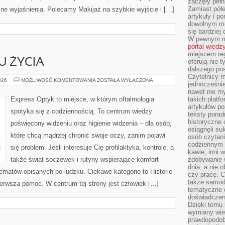
zaczęły pełn
Zamiast pół
asne wyjaśnienia. Polecamy Makijaż na szybkie wyjście i […]
artykuły i p
dowolnym mo
się bardziej
W pewnym mo
portal wiedz
miejscem reg
U ŻYCIA
oferują nie t
dalszego po
Czytelnicy 
MEDYCYNA
026
MOŻLIWOŚĆ KOMENTOWANIA
ZOSTAŁA WYŁĄCZONA
jednocześnie
STYLU
ŻYCIA
nawet nie my
Express Optyk to miejsce, w którym oftalmologia
takich platf
artykułów p
spotyka się z codziennością. To centrum wiedzy
teksty porad
historyczne c
poświęcony widzeniu oraz higienie widzenia – dla osób,
osiągnęli su
które chcą mądrzej chronić swoje oczy, zanim pojawi
osób czytani
codziennym r
się problem. Jeśli interesuje Cię profilaktyka, kontrole, a
kawie, inni 
także świat soczewek i rutyny wspierające komfort
zdobywanie w
dnia, a nie
ematów opisanych po ludzku. Ciekawe kategorie to Historie
czy pracę. 
także samodz
ierwsza pomoc. W centrum tej strony jest człowiek […]
tematyczne d
doświadczeni
Dzięki temu i
wymiany wied
prawdopodob