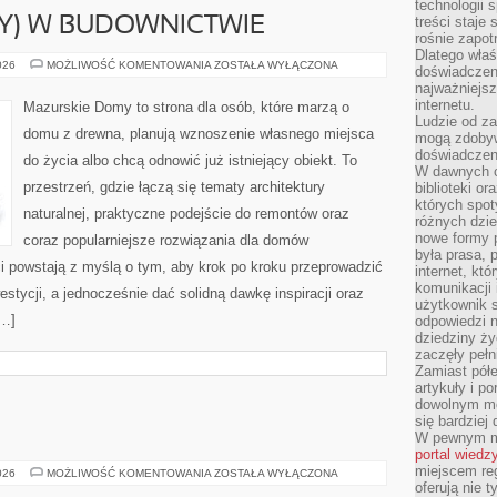
technologii 
treści staje
IY) W BUDOWNICTWIE
rośnie zapot
Dlatego właś
ZRÓB
026
MOŻLIWOŚĆ KOMENTOWANIA
ZOSTAŁA WYŁĄCZONA
doświadczeni
TO
najważniejs
SAM
(DIY)
internetu.
Mazurskie Domy to strona dla osób, które marzą o
W
Ludzie od za
BUDOWNICTWIE
domu z drewna, planują wznoszenie własnego miejsca
mogą zdobyw
doświadczeni
do życia albo chcą odnowić już istniejący obiekt. To
W dawnych cz
przestrzeń, gdzie łączą się tematy architektury
biblioteki or
których spot
naturalnej, praktyczne podejście do remontów oraz
różnych dzie
nowe formy p
coraz popularniejsze rozwiązania dla domów
była prasa, p
i powstają z myślą o tym, aby krok po kroku przeprowadzić
internet, kt
komunikacji
estycji, a jednocześnie dać solidną dawkę inspiracji oraz
użytkownik s
[…]
odpowiedzi n
dziedziny ży
zaczęły pełn
Zamiast pół
artykuły i p
dowolnym mo
się bardziej
W pewnym mo
portal wiedz
miejscem reg
EMOCJE
026
MOŻLIWOŚĆ KOMENTOWANIA
ZOSTAŁA WYŁĄCZONA
oferują nie t