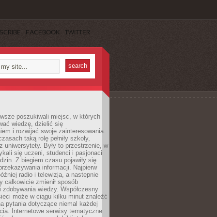
SCRIBE
FACEBOOK
TWITTER
wsze poszukiwali miejsc, w których
ać wiedzę, dzielić się
em i rozwijać swoje zainteresowania.
asach taką rolę pełniły szkoły,
az uniwersytety. Były to przestrzenie, w
ykali się uczeni, studenci i pasjonaci
dzin. Z biegiem czasu pojawiły się
rzekazywania informacji. Najpierw
óźniej radio i telewizja, a następnie
óry całkowicie zmienił sposób
 i zdobywania wiedzy. Współczesny
ieci może w ciągu kilku minut znaleźć
a pytania dotyczące niemal każdej
cia. Internetowe serwisy tematyczne