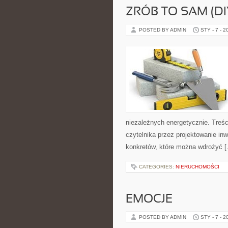
ZRÓB TO SAM (D
POSTED BY ADMIN
STY - 7 - 2
niezależnych energetycznie. Treśc
czytelnika przez projektowanie inw
konkretów, które można wdrożyć 
CATEGORIES:
NIERUCHOMOŚCI
EMOCJE
POSTED BY ADMIN
STY - 7 - 2