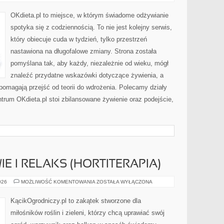
PRZEPISY
DLA
CAŁEJ
OKdieta.pl to miejsce, w którym świadome odżywianie
RODZINY
spotyka się z codziennością. To nie jest kolejny serwis,
który obiecuje cuda w tydzień, tylko przestrzeń
nastawiona na długofalowe zmiany. Strona została
pomyślana tak, aby każdy, niezależnie od wieku, mógł
znaleźć przydatne wskazówki dotyczące żywienia, a
e pomagają przejść od teorii do wdrożenia. Polecamy działy
trum OKdieta.pl stoi zbilansowane żywienie oraz podejście,
E I RELAKS (HORTITERAPIA)
OGRÓD
026
MOŻLIWOŚĆ KOMENTOWANIA
ZOSTAŁA WYŁĄCZONA
A
ZDROWIE
I
KącikOgrodniczy.pl to zakątek stworzone dla
RELAKS
(HORTITERAPIA)
miłośników roślin i zieleni, którzy chcą uprawiać swój