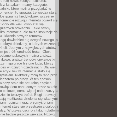
ić rolę nowoczesnych bibliotek.
ek z książkami mamy kategorie,
oradniki, które można przeglądać w
mencie. To sprawia, że wiedza stała
 dostępna niż kiedykolwiek wcześniej.
mencie rozwoju internetu pojawił się
y
który dla wielu osób stał się
ularnych odwiedzin. Takie strony
ylko informacje, ale także inspirację do
szukiwania nowych tematów.
mogą dowiedzieć się czegoś nowego, a
 odkryć dziedziny, o których wcześniej
śleli. Jednym z największych atutów
orm jest różnorodność treści. Obok
opularnonaukowych można znaleźć
nikowe, analizy trendów, ciekawostki
zy inspirujące historie ludzi, którzy
kces w różnych dziedzinach. Dla wielu
e artykułów w internecie stało się
ytuałem. Niektórzy robią to rano przy
wieczorem po pracy. W ten sposób
iedzy staje się naturalną częścią
 obowiązkiem narzuconym przez szkołę
Co ciekawe, coraz więcej osób zaczyna
ielnie tworzyć treści. Blogi i serwisy
ają możliwość dzielenia się własnymi
ami, opiniami oraz przemyśleniami.
nternet staje się przestrzenią dialogu i
zy. W przyszłości rola takich platform
nie będzie jeszcze większa. Rozwój