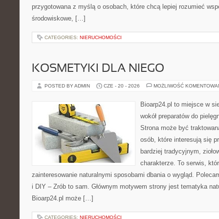
przygotowana z myślą o osobach, które chcą lepiej rozumieć ws
środowiskowe, […]
CATEGORIES:
NIERUCHOMOŚCI
KOSMETYKI DLA NIEGO
POSTED BY ADMIN
CZE - 20 - 2026
MOŻLIWOŚĆ KOMENTOWA
Bioarp24.pl to miejsce w sie
wokół preparatów do pielęgna
Strona może być traktowana
osób, które interesują się
bardziej tradycyjnym, zioł
charakterze. To serwis, któ
zainteresowanie naturalnymi sposobami dbania o wygląd. Polecam
i DIY – Zrób to sam. Głównym motywem strony jest tematyka natur
Bioarp24.pl może […]
CATEGORIES:
NIERUCHOMOŚCI