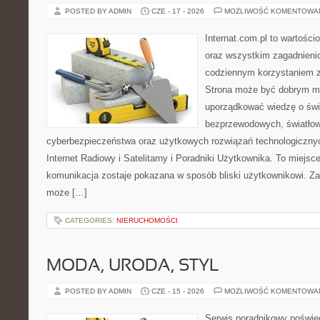
POSTED BY ADMIN
CZE - 17 - 2026
MOŻLIWOŚĆ KOMENTOWA
Internat.com.pl to wartości
oraz wszystkim zagadnienio
codziennym korzystaniem z
Strona może być dobrym mi
uporządkować wiedzę o świec
bezprzewodowych, światłow
cyberbezpieczeństwa oraz użytkowych rozwiązań technologicznyc
Internet Radiowy i Satelitarny i Poradniki Użytkownika. To miej
komunikacja zostaje pokazana w sposób bliski użytkownikowi. Zami
może […]
CATEGORIES:
NIERUCHOMOŚCI
MODA, URODA, STYL
POSTED BY ADMIN
CZE - 15 - 2026
MOŻLIWOŚĆ KOMENTOWA
Serwis poradnikowy poświęc