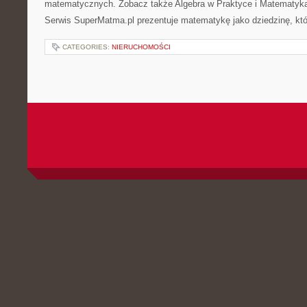
matematycznych. Zobacz także Algebra w Praktyce i Matematyk
Serwis SuperMatma.pl prezentuje matematykę jako dziedzinę, któ
CATEGORIES:
NIERUCHOMOŚCI