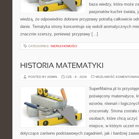
baza wiedzy, która może z
pasjonatów kuchni świata, j
wiedzą, że odpowiednio dobrane przyprawy potrafią całkowicie od
danie. Tematyka strony koncentruje się wokół aromatycznych miesz
znacznie szerszy, ponieważ przyprawy […]
CATEGORIES:
NIERUCHOMOŚCI
HISTORIA MATEMATYKI
POSTED BY ADMIN
CZE - 9 - 2026
MOŻLIWOŚĆ KOMENTOWAN
SuperMatma.pl to przystępn
poświęcony matematyce, któ
wzorów, równań i logicznyc
zrozumiały. Strona została
osobach, które chcą uczyć 
miejsce, w którym uczeń m
dotyczące zarówno podstawowych zagadnień, jak i bardziej zaa