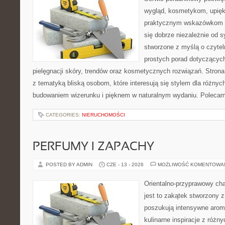
wygląd, kosmetykom, upięk
praktycznym wskazówkom d
się dobrze niezależnie od s
stworzone z myślą o czytel
prostych porad dotyczących
pielęgnacji skóry, trendów oraz kosmetycznych rozwiązań. Strona 
z tematyką bliską osobom, które interesują się stylem dla różny
budowaniem wizerunku i pięknem w naturalnym wydaniu. Poleca
CATEGORIES:
NIERUCHOMOŚCI
PERFUMY I ZAPACHY
POSTED BY ADMIN
CZE - 13 - 2026
MOŻLIWOŚĆ KOMENTOWA
Orientalno-przyprawowy char
jest to zakątek stworzony 
poszukują intensywne aroma
kulinarne inspiracje z różny