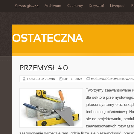
Archiwum
Czekamy
Krzysztof
Liverpool
R
Strona główna
OSTATECZNA
PRZEMYSŁ 4.0
POSTED BY ADMIN
LIP - 1 - 2026
MOŻLIWOŚĆ KOMENTOWAN
Tworzymy zaawansowane ro
dla sektora przemysłowego,
jakości systemy oraz urzą
technologię ciśnieniową. Na
się na projektowaniu, produ
zaawansowanych rozwiązań,
zastosowanie wszędzie tam, gdzie liczy się niezawodność, precy