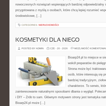
nowoczesnych rozwiązań wspierających bardziej odpowiedzialny st
przygotowana z myślą o osobach, które chcą lepiej rozumieć ws
środowiskowe, […]
CATEGORIES:
NIERUCHOMOŚCI
KOSMETYKI DLA NIEGO
POSTED BY ADMIN
CZE - 20 - 2026
MOŻLIWOŚĆ KOMENTOWA
Bioarp24.pl to miejsce w sie
wokół preparatów do pielęgna
Strona może być traktowana
osób, które interesują się
bardziej tradycyjnym, zioł
charakterze. To serwis, któ
zainteresowanie naturalnymi sposobami dbania o wygląd. Polecam
i DIY – Zrób to sam. Głównym motywem strony jest tematyka natur
Bioarp24.pl może […]