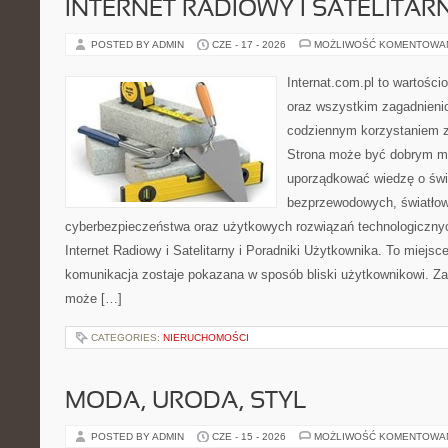
INTERNET RADIOWY I SATELITAR
POSTED BY ADMIN
CZE - 17 - 2026
MOŻLIWOŚĆ KOMENTOWA
Internat.com.pl to wartości
oraz wszystkim zagadnienio
codziennym korzystaniem z
Strona może być dobrym mi
uporządkować wiedzę o świec
bezprzewodowych, światłow
cyberbezpieczeństwa oraz użytkowych rozwiązań technologicznyc
Internet Radiowy i Satelitarny i Poradniki Użytkownika. To miej
komunikacja zostaje pokazana w sposób bliski użytkownikowi. Zami
może […]
CATEGORIES:
NIERUCHOMOŚCI
MODA, URODA, STYL
POSTED BY ADMIN
CZE - 15 - 2026
MOŻLIWOŚĆ KOMENTOWA