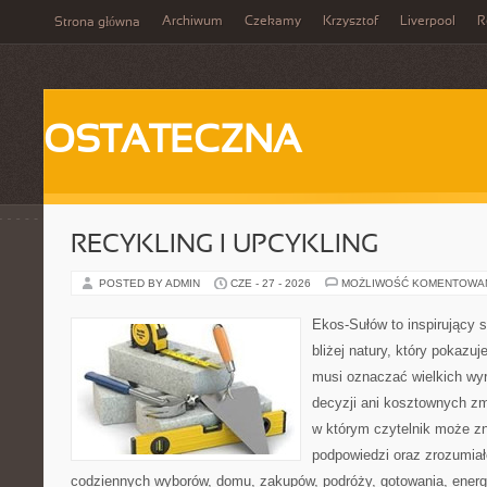
Archiwum
Czekamy
Krzysztof
Liverpool
R
Strona główna
OSTATECZNA
RECYKLING I UPCYKLING
POSTED BY ADMIN
CZE - 27 - 2026
MOŻLIWOŚĆ KOMENTOWA
Ekos-Sułów to inspirujący 
bliżej natury, który pokazuj
musi oznaczać wielkich wy
decyzji ani kosztownych zm
w którym czytelnik może zn
podpowiedzi oraz zrozumiał
codziennych wyborów, domu, zakupów, podróży, gotowania, energii