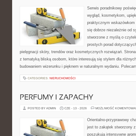
Serwis poradnikowy poświęc
wygląd, kosmetykom, upięk
praktycznym wskazówkom d
się dobrze niezależnie od s
stworzone z myślą o czytel
prostych porad dotyczących
pielęgnacji skóry, trendów oraz kosmetycznych rozwiązań. Strona 
z tematyką bliską osobom, które interesują się stylem dla różny
budowaniem wizerunku i pięknem w naturalnym wydaniu. Poleca
CATEGORIES:
NIERUCHOMOŚCI
PERFUMY I ZAPACHY
POSTED BY ADMIN
CZE - 13 - 2026
MOŻLIWOŚĆ KOMENTOWA
Orientalno-przyprawowy char
jest to zakątek stworzony 
poszukują intensywne aroma