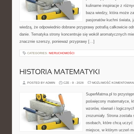
kulinarne inspiracje z różny
baza wiedzy, która może z
pasjonatów kuchni świata, j
wiedzą, że odpowiednio dobrane przyprawy potrafią całkowicie od
danie. Tematyka strony koncentruje się wokół aromatycznych miesz
znacznie szerszy, ponieważ przyprawy […]
CATEGORIES:
NIERUCHOMOŚCI
HISTORIA MATEMATYKI
POSTED BY ADMIN
CZE - 9 - 2026
MOŻLIWOŚĆ KOMENTOWAN
SuperMatma.pl to przystępn
poświęcony matematyce, któ
wzorów, równań i logicznyc
zrozumiały. Strona została
osobach, które chcą uczyć 
miejsce, w którym uczeń m