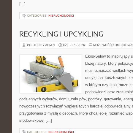
[…]
CATEGORIES:
NIERUCHOMOŚCI
RECYKLING I UPCYKLING
POSTED BY ADMIN
CZE - 27 - 2026
MOŻLIWOŚĆ KOMENTOWA
Ekos-Sułów to inspirujący 
bliżej natury, który pokazuj
musi oznaczać wielkich wy
decyzji ani kosztownych zm
w którym czytelnik może zn
podpowiedzi oraz zrozumiał
codziennych wyborów, domu, zakupów, podróży, gotowania, energii
nowoczesnych rozwiązań wspierających bardziej odpowiedzialny st
przygotowana z myślą o osobach, które chcą lepiej rozumieć ws
środowiskowe, […]
CATEGORIES:
NIERUCHOMOŚCI