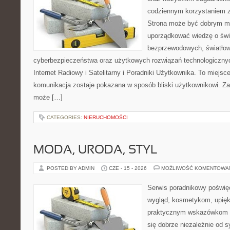
codziennym korzystaniem z
Strona może być dobrym mi
uporządkować wiedzę o świec
bezprzewodowych, światłow
cyberbezpieczeństwa oraz użytkowych rozwiązań technologicznyc
Internet Radiowy i Satelitarny i Poradniki Użytkownika. To miej
komunikacja zostaje pokazana w sposób bliski użytkownikowi. Zami
może […]
CATEGORIES:
NIERUCHOMOŚCI
MODA, URODA, STYL
POSTED BY ADMIN
CZE - 15 - 2026
MOŻLIWOŚĆ KOMENTOWA
Serwis poradnikowy poświęc
wygląd, kosmetykom, upięk
praktycznym wskazówkom d
się dobrze niezależnie od s