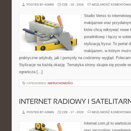
POSTED BY ADMIN
CZE - 19 - 2026
MOŻLIWOŚĆ KOMENTOWA
Studio Veriss to internetow
makijażowi oraz przydatny
które chcą odkrywać nowe t
poradnikowy i łączy w sobi
stylizacją fryzur. To portal
makijażem, w którym możn
praktyczne artykuły, jak i pomysły na codzienny wygląd. Polecam
Stylizacje na każdą okazję. Tematyka strony skupia się przede w
ogranicza […]
CATEGORIES:
NIERUCHOMOŚCI
INTERNET RADIOWY I SATELITAR
POSTED BY ADMIN
CZE - 17 - 2026
MOŻLIWOŚĆ KOMENTOWA
Internat.com.pl to wartości
oraz wszystkim zagadnienio