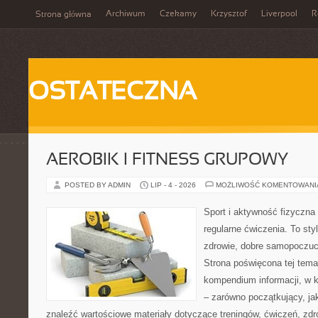
Archiwum
Czekamy
Krzysztof
Liverpool
R
Strona główna
OSTATECZNA
AEROBIK I FITNESS GRUPOWY
POSTED BY ADMIN
LIP - 4 - 2026
MOŻLIWOŚĆ KOMENTOWAN
Sport i aktywność fizyczna 
regularne ćwiczenia. To sty
zdrowie, dobre samopoczuci
Strona poświęcona tej tem
kompendium informacji, w k
– zarówno początkujący, j
znaleźć wartościowe materiały dotyczące treningów, ćwiczeń, zdr