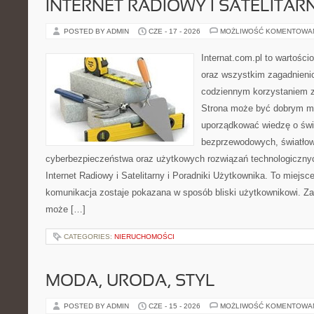
INTERNET RADIOWY I SATELITAR
POSTED BY ADMIN
CZE - 17 - 2026
MOŻLIWOŚĆ KOMENTOWA
Internat.com.pl to wartości
oraz wszystkim zagadnienio
codziennym korzystaniem z
Strona może być dobrym mi
uporządkować wiedzę o świec
bezprzewodowych, światłow
cyberbezpieczeństwa oraz użytkowych rozwiązań technologicznyc
Internet Radiowy i Satelitarny i Poradniki Użytkownika. To miej
komunikacja zostaje pokazana w sposób bliski użytkownikowi. Zami
może […]
CATEGORIES:
NIERUCHOMOŚCI
MODA, URODA, STYL
POSTED BY ADMIN
CZE - 15 - 2026
MOŻLIWOŚĆ KOMENTOWA