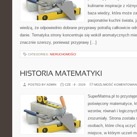
kulinarne inspiracje z różny
baza wiedzy, która może z
pasjonatów kuchni świata, j
wiedzą, że odpowiednio dobrane przyprawy potrafią całkowicie od
danie. Tematyka strony koncentruje się wokół aromatycznych miesz
znacznie szerszy, ponieważ przyprawy […]
CATEGORIES:
NIERUCHOMOŚCI
HISTORIA MATEMATYKI
POSTED BY ADMIN
CZE - 9 - 2026
MOŻLIWOŚĆ KOMENTOWAN
SuperMatma.pl to przystępn
poświęcony matematyce, któ
wzorów, równań i logicznyc
zrozumiały. Strona została
osobach, które chcą uczyć 
miejsce, w którym uczeń m