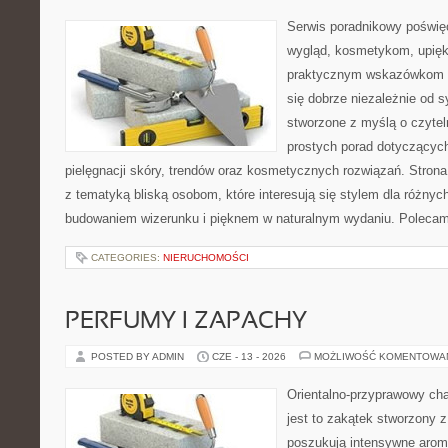
Serwis poradnikowy poświęc
wygląd, kosmetykom, upięk
praktycznym wskazówkom d
się dobrze niezależnie od s
stworzone z myślą o czytel
prostych porad dotyczących
pielęgnacji skóry, trendów oraz kosmetycznych rozwiązań. Strona 
z tematyką bliską osobom, które interesują się stylem dla różny
budowaniem wizerunku i pięknem w naturalnym wydaniu. Poleca
CATEGORIES:
NIERUCHOMOŚCI
PERFUMY I ZAPACHY
POSTED BY ADMIN
CZE - 13 - 2026
MOŻLIWOŚĆ KOMENTOWA
Orientalno-przyprawowy char
jest to zakątek stworzony 
poszukują intensywne aroma