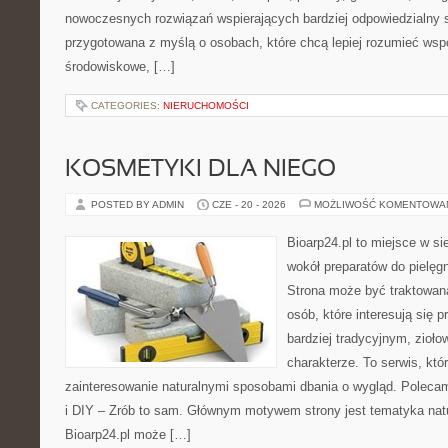
nowoczesnych rozwiązań wspierających bardziej odpowiedzialny st
przygotowana z myślą o osobach, które chcą lepiej rozumieć ws
środowiskowe, […]
CATEGORIES:
NIERUCHOMOŚCI
KOSMETYKI DLA NIEGO
POSTED BY ADMIN
CZE - 20 - 2026
MOŻLIWOŚĆ KOMENTOWA
Bioarp24.pl to miejsce w sie
wokół preparatów do pielęgna
Strona może być traktowana
osób, które interesują się
bardziej tradycyjnym, zioł
charakterze. To serwis, któ
zainteresowanie naturalnymi sposobami dbania o wygląd. Polecam
i DIY – Zrób to sam. Głównym motywem strony jest tematyka natur
Bioarp24.pl może […]