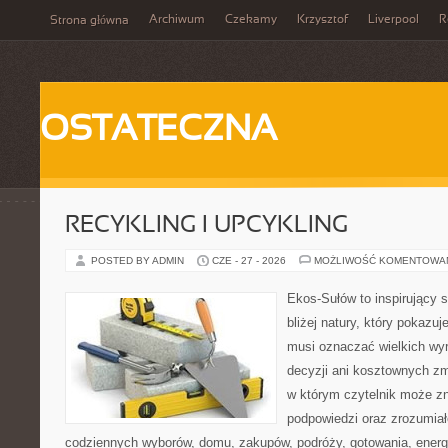
Archiwum
Czekamy
Krzysztof
Liverpool
R
Strona główna
OSTATECZNA
RECYKLING I UPCYKLING
POSTED BY ADMIN
CZE - 27 - 2026
MOŻLIWOŚĆ KOMENTOWA
Ekos-Sułów to inspirujący 
bliżej natury, który pokazuj
musi oznaczać wielkich wy
decyzji ani kosztownych zm
w którym czytelnik może zn
podpowiedzi oraz zrozumiał
codziennych wyborów, domu, zakupów, podróży, gotowania, energii